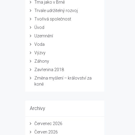
Tma jako v Brně
Trvale udržitelný rozvoj
Tvořivá společnost
Úvod
Uzemnění
Voda
Výzvy
Záhony
Zavřenina 2018
Změna myšlení – království za
koně
Archivy
Červenec 2026
Červen 2026