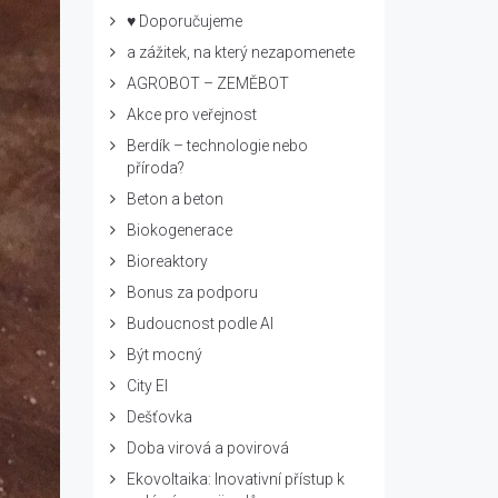
♥ Doporučujeme
a zážitek, na který nezapomenete
AGROBOT – ZEMĚBOT
Akce pro veřejnost
Berdík – technologie nebo
příroda?
Beton a beton
Biokogenerace
Bioreaktory
Bonus za podporu
Budoucnost podle AI
Být mocný
City El
Dešťovka
Doba virová a povirová
Ekovoltaika: Inovativní přístup k