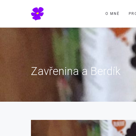
O MNĚ
PR
Zavřenina a Berdík