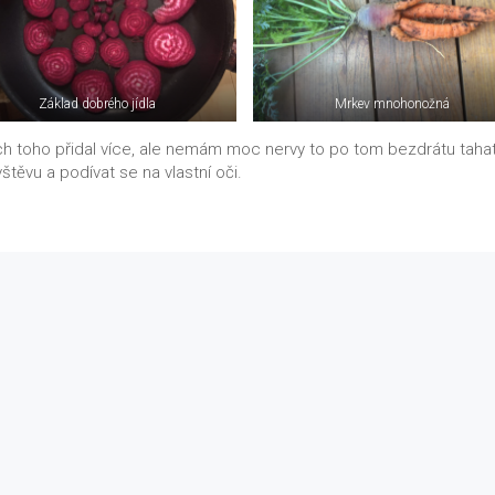
Základ dobrého jídla
Mrkev mnohonožná
ch toho přidal více, ale nemám moc nervy to po tom bezdrátu taha
štěvu a podívat se na vlastní oči.