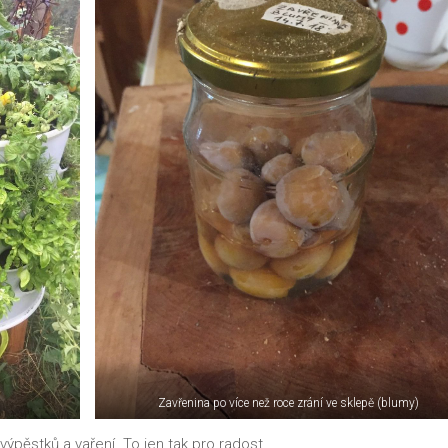
Zavřenina po více než roce zrání ve sklepě (blumy)
výpěstků a vaření. To jen tak pro radost.