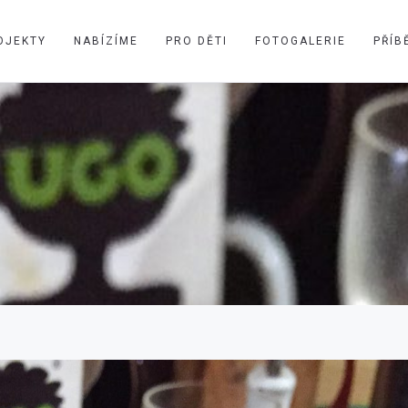
OJEKTY
NABÍZÍME
PRO DĚTI
FOTOGALERIE
PŘÍB