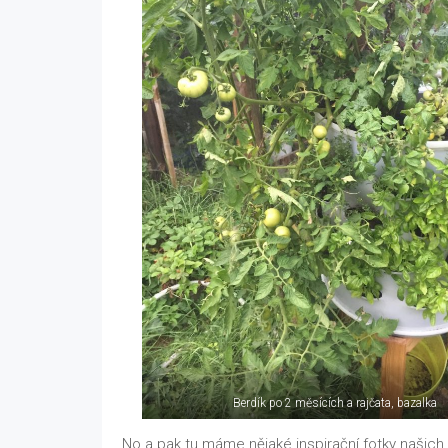
Berdík po 2 měsících a rajčata, bazalka
No a pak tu máme nějaké inspirační fotky našich 