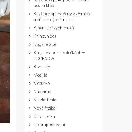
sedmi klíčů
Když si tropíme žerty z větrníků
a přitom dýcháme jed
Kmen tvořivých mužů
Knihovnička
Kogenerace
Kogenerace na kolečkách –
COGENOW
Kontakty
Med i já
Motúčko
Nabízíme
Nikola Tesla
Nová fyzika
O domečku
O kompostování