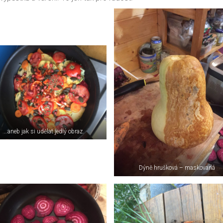
…aneb jak si udělat jedlý obraz.
Dýně hrušková – maskovaná