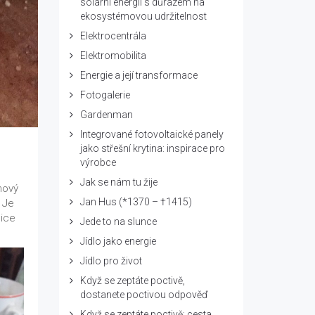
solární energii s důrazem na
ekosystémovou udržitelnost
Elektrocentrála
Elektromobilita
Energie a její transformace
Fotogalerie
Gardenman
Integrované fotovoltaické panely
jako střešní krytina: inspirace pro
výrobce
Jak se nám tu žije
nový
Jan Hus (*1370 – †1415)
. Je
sice
Jede to na slunce
Jídlo jako energie
Jídlo pro život
Když se zeptáte poctivě,
dostanete poctivou odpověď
Když se zeptáte poctivě: cesta