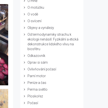
O mně
O motúčku
O vodě
O-svícení
Objevy a vynálezy
Od termodynamiky strachu k
ekologii nenásilí: Fyzikální a etická
dekonstrukce lidského vlivu na
biosféru
Odkazovník
Oprav si sám
Ovlivňování počasí
Parní motor
Peníze a čas
Perma světlo
Ploskořez
Počasí