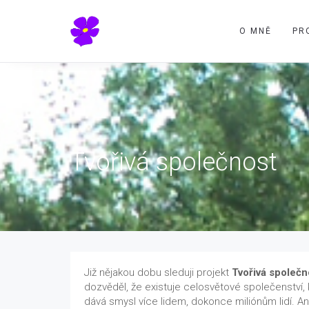
O MNĚ
PR
Tvořivá společnost
Již nějakou dobu sleduji projekt
Tvořivá společn
dozvěděl, že existuje celosvětové společenství, 
dává smysl více lidem, dokonce miliónům lidí. A