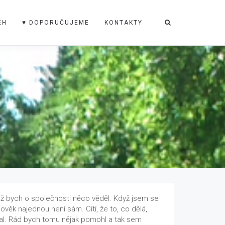
ĚH
♥ DOPORUČUJEME
KONTAKTY
iž bych o společnosti něco věděl. Když jsem se
věk najednou není sám. Cítí, že to, co dělá,
val. Rád bych tomu nějak pomohl a tak sem