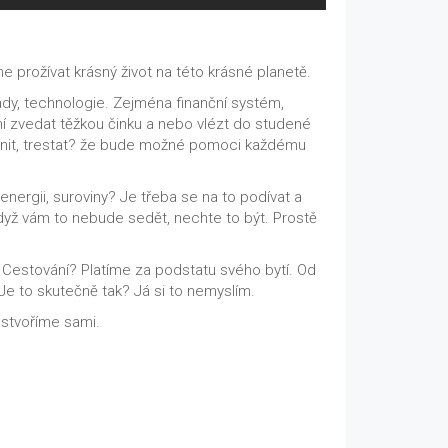
 prožívat krásný život na této krásné planetě.
ady, technologie. Zejména finanční systém,
ní zvedat těžkou činku a nebo vlézt do studené
ěznit, trestat? že bude možné pomoci každému
ergii, suroviny? Je třeba se na to podívat a
když vám to nebude sedět, nechte to být. Prostě
í? Cestování? Platíme za podstatu svého bytí. Od
Je to skutečně tak? Já si to nemyslím.
i stvoříme sami.