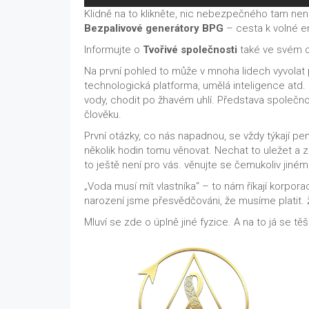
Klidně na to klikněte, nic nebezpečného tam nen
Bezpalivové generátory BPG
– cesta k volné e
Informujte o
Tvořivé společnosti
také ve svém o
Na první pohled to může v mnoha lidech vyvolat p
technologická platforma, umělá inteligence atd.
vody, chodit po žhavém uhlí. Představa společn
člověku.
První otázky, co nás napadnou, se vždy týkají 
několik hodin tomu věnovat. Nechat to uležet a 
to ještě není pro vás. věnujte se čemukoliv jiné
„Voda musí mít vlastníka“ – to nám říkají korpora
narození jsme přesvědčováni, že musíme platit. 
Mluví se zde o úplně jiné fyzice. A na to já se t