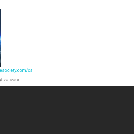
ivesociety.com/cs
tvorivaci