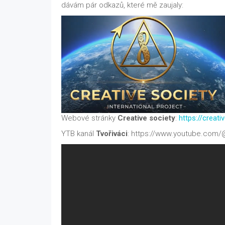
dávám pár odkazů, které mě zaujaly:
Webové stránky
Creative society
:
https://creat
YTB kanál
Tvořiváci
: https://www.youtube.com/@