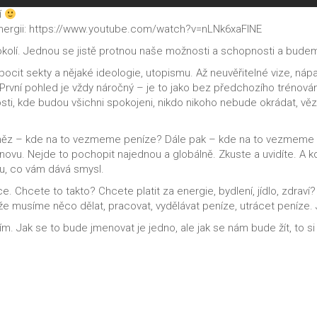
í
nergii: https://www.youtube.com/watch?v=nLNk6xaFINE
kolí. Jednou se jistě protnou naše možnosti a schopnosti a budeme
ocit sekty a nějaké ideologie, utopismu. Až neuvěřitelné vize, náp
 První pohled je vždy náročný – je to jako bez předchozího trénová
osti, kde budou všichni spokojeni, nikdo nikoho nebude okrádat, v
peněz – kde na to vezmeme peníze? Dále pak – kde na to vezmeme en
znovu. Nejde to pochopit najednou a globálně. Zkuste a uvidíte. A 
mu, co vám dává smysl.
ce. Chcete to takto? Chcete platit za energie, bydlení, jídlo, zdrav
že musíme něco dělat, pracovat, vydělávat peníze, utrácet peníze. 
ěším. Jak se to bude jmenovat je jedno, ale jak se nám bude žít, to s