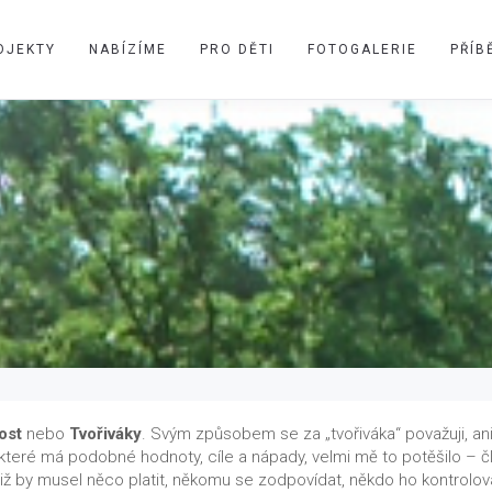
OJEKTY
NABÍZÍME
PRO DĚTI
FOTOGALERIE
PŘÍB
ost
nebo
Tvořiváky
. Svým způsobem se za „tvořiváka“ považuji, an
které má podobné hodnoty, cíle a nápady, velmi mě to potěšilo – člo
niž by musel něco platit, někomu se zodpovídat, někdo ho kontrolo