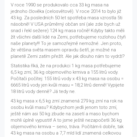
V roce 1990 se produkovalo cca 33 kg masa na
jednoho člověka (celosvětově). V roce 2014 to bylo již
43 kg. Za posledních 50 let spotřeba masa vzrostla 5ti
násobně! V USA průměrný občan sní (ale zde bych už
snad i řekl sežere) 124 kg masa ročně! Kdyby takto měli
žít všichni další lidé na Zemi, potřebujeme rozlohou čtyři
naše planety!!! To je samozřejmě nemožné. Jen proto,
že většina světa masem opravdu šetří, je možné na
planetě Zemi zatím přežít. Ale jak dlouho nám to vydrží?
Statistika říká, že na produkci 1 kg masa potřebujeme
6,5 kg zrní, 36 kg objemového krmiva a 155 litrů vody.
Počítači počítej: 155 litrů vody x 43 kg masa na osobu =
6665 litrů vody jen kvůli masu = 18,2 litrů denně! Vypijete
18 litrů vody denně? Já tedy ne.
43 kg masa x 6,5 kg zrní znamená 279 kg zrní na rok na
osobu kvůli masu? Kdybychom jedli jenom toto zrní,
ještě nám asi 50 kg zbude na zasetí a maso bychom
mohli úplně vypustit! A to jsme ještě nezapočetli 36 kg
objemového krmiva – seno, tráva. Počítám-li dobře, tak
43 kg masa na osobu a 7,7 mld lidí znamená celkovou