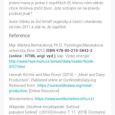
jedení masa je jedna z největších lží, kterou nám někdo
chce doslova zničit život. Jste schopni se na pravdu
podívat jinak?
Autor článku se živí téměř vegansky a často i vitariánsky
od roku 2011 a zdá se, že úspěšně.
Reference
Mgr. Martina Bernaciková, Ph.D.: Fyziologie,Masarykova
univerzita, Brno 2012,
ISBN 978-80-210-5842-2
(online : HTML angl. vyd.)
, kap. Výdej energie:
http://www.fsps.muni.cz/emuni/data/reader/book-
3/07.html
Hannah Ritchie and Max Roser (2019) – „Meat and Dairy
Production“.
Published online at OurWorldInData.org.
Retrieved from: ‚
https://ourworldindata.org/meat-
production
‚ [Online Resource]
Wordometers:
https://www.worldometers.info/cz/
Wikipedie: Otevřená encyklopedie: Světová
populace
[online]. c2019 [citováno 7. 11. 2019]. Dostupný