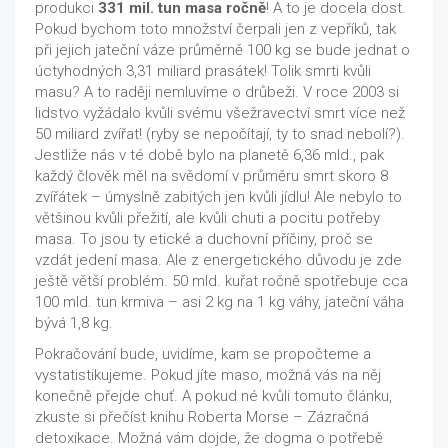
produkci
331 mil. tun masa ročně
! A to je docela dost.
Pokud bychom toto množství čerpali jen z vepříků, tak
při jejich jateční váze průměrně 100 kg se bude jednat o
úctyhodných 3,31 miliard prasátek! Tolik smrti kvůli
masu? A to raději nemluvíme o drůbeži. V roce 2003 si
lidstvo vyžádalo kvůli svému všežravectví smrt více než
50 miliard zvířat! (ryby se nepočítají, ty to snad nebolí?).
Jestliže nás v té době bylo na planetě 6,36 mld., pak
každý člověk měl na svědomí v průměru smrt skoro 8
zvířátek – úmyslně zabitých jen kvůli jídlu! Ale nebylo to
většinou kvůli přežití, ale kvůli chuti a pocitu potřeby
masa. To jsou ty etické a duchovní příčiny, proč se
vzdát jedení masa. Ale z energetického důvodu je zde
ještě větší problém. 50 mld. kuřat ročně spotřebuje cca
100 mld. tun krmiva – asi 2 kg na 1 kg váhy, jateční váha
bývá 1,8 kg.
Pokračování bude, uvidíme, kam se propočteme a
vystatistikujeme. Pokud jíte maso, možná vás na něj
konečně přejde chuť. A pokud né kvůli tomuto článku,
zkuste si přečíst knihu Roberta Morse – Zázračná
detoxikace. Možná vám dojde, že dogma o potřebě