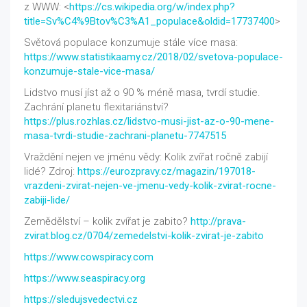
z WWW: <
https://cs.wikipedia.org/w/index.php?
title=Sv%C4%9Btov%C3%A1_populace&oldid=17737400
>
Světová populace konzumuje stále více masa:
https://www.statistikaamy.cz/2018/02/svetova-populace-
konzumuje-stale-vice-masa/
Lidstvo musí jíst až o 90 % méně masa, tvrdí studie.
Zachrání planetu flexitariánství?
https://plus.rozhlas.cz/lidstvo-musi-jist-az-o-90-mene-
masa-tvrdi-studie-zachrani-planetu-7747515
Vraždění nejen ve jménu vědy: Kolik zvířat ročně zabijí
lidé? Zdroj:
https://eurozpravy.cz/magazin/197018-
vrazdeni-zvirat-nejen-ve-jmenu-vedy-kolik-zvirat-rocne-
zabiji-lide/
Zemědělství – kolik zvířat je zabito?
http://prava-
zvirat.blog.cz/0704/zemedelstvi-kolik-zvirat-je-zabito
https://www.cowspiracy.com
https://www.seaspiracy.org
https://sledujsvedectvi.cz