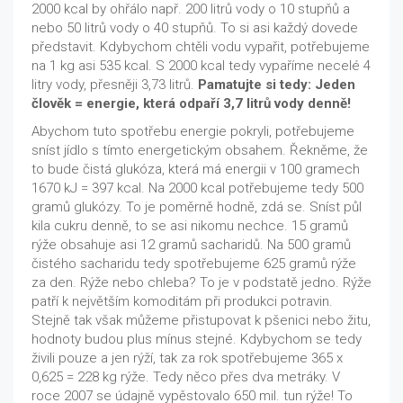
2000 kcal by ohřálo např. 200 litrů vody o 10 stupňů a
nebo 50 litrů vody o 40 stupňů. To si asi každý dovede
představit. Kdybychom chtěli vodu vypařit, potřebujeme
na 1 kg asi 535 kcal. S 2000 kcal tedy vypaříme necelé 4
litry vody, přesněji 3,73 litrů.
Pamatujte si tedy: Jeden
člověk = energie, která odpaří 3,7 litrů vody denně!
Abychom tuto spotřebu energie pokryli, potřebujeme
sníst jídlo s tímto energetickým obsahem. Řekněme, že
to bude čistá glukóza, která má energii v 100 gramech
1670 kJ = 397 kcal. Na 2000 kcal potřebujeme tedy 500
gramů glukózy. To je poměrně hodně, zdá se. Sníst půl
kila cukru denně, to se asi nikomu nechce. 15 gramů
rýže obsahuje asi 12 gramů sacharidů. Na 500 gramů
čistého sacharidu tedy spotřebujeme 625 gramů rýže
za den. Rýže nebo chleba? To je v podstatě jedno. Rýže
patří k největším komoditám při produkci potravin.
Stejně tak však můžeme přistupovat k pšenici nebo žitu,
hodnoty budou plus mínus stejné. Kdybychom se tedy
živili pouze a jen rýží, tak za rok spotřebujeme 365 x
0,625 = 228 kg rýže. Tedy něco přes dva metráky. V
roce 2007 se údajně vypěstovalo 650 mil. tun rýže! To