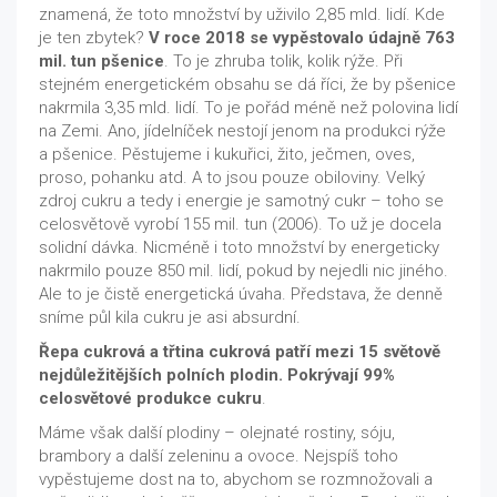
znamená, že toto množství by uživilo 2,85 mld. lidí. Kde
je ten zbytek?
V roce 2018 se vypěstovalo údajně 763
mil. tun pšenice
. To je zhruba tolik, kolik rýže. Při
stejném energetickém obsahu se dá říci, že by pšenice
nakrmila 3,35 mld. lidí. To je pořád méně než polovina lidí
na Zemi. Ano, jídelníček nestojí jenom na produkci rýže
a pšenice. Pěstujeme i kukuřici, žito, ječmen, oves,
proso, pohanku atd. A to jsou pouze obiloviny. Velký
zdroj cukru a tedy i energie je samotný cukr – toho se
celosvětově vyrobí 155 mil. tun (2006). To už je docela
solidní dávka. Nicméně i toto množství by energeticky
nakrmilo pouze 850 mil. lidí, pokud by nejedli nic jiného.
Ale to je čistě energetická úvaha. Představa, že denně
sníme půl kila cukru je asi absurdní.
Řepa cukrová a třtina cukrová patří mezi 15 světově
nejdůležitějších polních plodin. Pokrývají 99%
celosvětové produkce cukru
.
Máme však další plodiny – olejnaté rostiny, sóju,
brambory a další zeleninu a ovoce. Nejspíš toho
vypěstujeme dost na to, abychom se rozmnožovali a