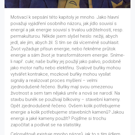
Motivací k sepsání této kapitoly je mnoho. Jako hlavní
považuji vyjádření osobního názoru, jak jídlo souvisí s
energií a jak energie souvisí s trvalou udržitelností, resp.
permakulturou. Někde jsem slyšel heslo: nežiji, abych
jedl, ale jím, abych žil. S tím se dá víceméně souhlasit.
Život vyžaduje přísun energie, nebo řekněme průtok
energie a sám život je transformátorem energie. Sníme-
li např. cukr, naše buňky jej použijí jako palivo, podobně
jako motor naftu nebo elektřinu. Svalové buňky mohou
vytvářet kontrakce, mozkové buňky mohou vysílat
signály a realizovat proces myšlení – velmi
zjednodušeně řečeno. Buňky mají svou omezenou
životnost a sem tam nějaká umře a nová se narodí. Na
stavbu buněk se používají bílkoviny – stavební kameny.
Opět zjednodušeně řečeno. Ovšem kolik potřebujeme
energie a kolik potřebujeme stavebních kamenů? Jakou
energii a jaké kameny použít? Pojďme si trochu
započítat a podívat se na statistiky.
Celosvětově existuje mnoho názorů, jak to s tím jídlem