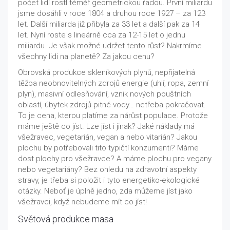
počet lidí rostl téměř geometrickou řadou. První miliardu
jsme dosáhli v roce 1804 a druhou roce 1927 – za 123
let. Další miliarda již přibyla za 33 let a další pak za 14
let. Nyní roste s lineárně cca za 12-15 let o jednu
miliardu. Je však možné udržet tento růst? Nakrmíme
všechny lidi na planetě? Za jakou cenu?
Obrovská produkce skleníkových plynů, nepřijatelná
těžba neobnovitelných zdrojů energie (uhlí, ropa, zemní
plyn), masivní odlesňování, vznik nových pouštních
oblastí, úbytek zdrojů pitné vody… netřeba pokračovat.
To je cena, kterou platíme za nárůst populace. Protože
máme ještě co jíst. Lze jíst i jinak? Jaké náklady má
všežravec, vegetarián, vegan a nebo vitarián? Jakou
plochu by potřebovali tito typičtí konzumenti? Máme
dost plochy pro všežravce? A máme plochu pro vegany
nebo vegetariány? Bez ohledu na zdravotní aspekty
stravy, je třeba si položit i tyto energetiko-ekologické
otázky. Neboť je úplně jedno, zda můžeme jíst jako
všežravci, když nebudeme mít co jíst!
Světová produkce masa