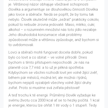
je. Většinový názor obhajuje všežravé schopnosti
člověka a argumentuje se dlouhověkou činností člověka
jako lovce a sběrače. Nedá se popřít, že by tomu tak
nebylo. Člověk skutečně může „sežrat“ prakticky cokoliv,
pokud to nebude zrovna jedovaté. Maso, mléko, cukr,
alkohol – v rozumném množství nás toto jídlo nezabije.
Jeho dlouhodobá konzumace však problémy
způsobovat může a většinou způsobuje, aniž bychom si
to uvědomovali.
Lovci a sběrači mohli fungovat docela dobře, pokud
bylo co lovit a co sbírat – ve volné přírodě. Dnes
bychom s tímto přístupem nepochodili. Je nás na
planetě cca 7,7 mld. a to už je pěkná spotřeba.
Kdybychom se všichni rozhodli lovit jen volně žijící zvěř,
během pár měsíců, možná let, ale možná i týdnů,
bychom nejspíš vyzabíjeli všechny volně žijící druhy
zvířat. Proto si musíme svá zvířata pěstovat!
A teď trochu k té energii. Průměrný člověk vyžaduje ke
svému životu cca 2000 kcal ať se to hezky počítá. 1 kcal
je energie, kterou lze ohřát 1 litr vody o 1 stupeň. Tedy