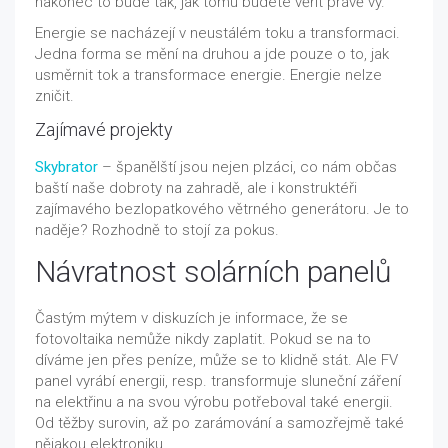
nakonec to bude tak, jak tomu budete věřit právě vy.
Energie se nacházejí v neustálém toku a transformaci.
Jedna forma se mění na druhou a jde pouze o to, jak
usměrnit tok a transformace energie. Energie nelze
zničit.
Zajímavé projekty
Skybrator
– španělští jsou nejen plzáci, co nám občas
baští naše dobroty na zahradě, ale i konstruktéři
zajímavého bezlopatkového větrného generátoru. Je to
naděje? Rozhodně to stojí za pokus.
Návratnost solárních panelů
Častým mýtem v diskuzích je informace, že se
fotovoltaika nemůže nikdy zaplatit. Pokud se na to
díváme jen přes peníze, může se to klidně stát. Ale FV
panel vyrábí energii, resp. transformuje sluneční záření
na elektřinu a na svou výrobu potřeboval také energii.
Od těžby surovin, až po zarámování a samozřejmě také
nějakou elektroniku.