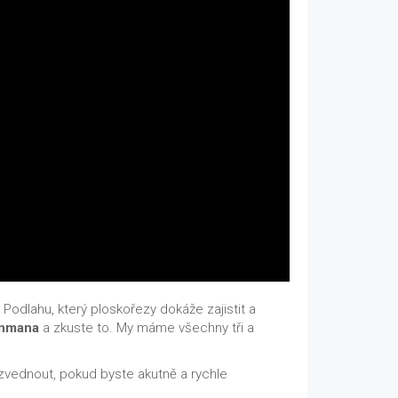
Podlahu, který ploskořezy dokáže zajistit a
nmana
a zkuste to. My máme všechny tři a
zvednout, pokud byste akutně a rychle