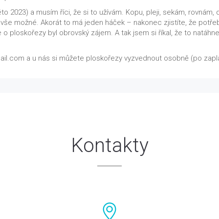
éto 2023) a musím říci, že si to užívám. Kopu, pleji, sekám, rovná
 vše možné. Akorát to má jeden háček – nakonec zjistíte, že potřeb
e o ploskořezy byl obrovský zájem. A tak jsem si říkal, že to natá
ail.com a u nás si můžete ploskořezy vyzvednout osobně (po zapl
Kontakty