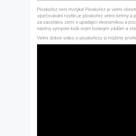
Ploskořez není motyka! Ploskořez je velmi všestra
opečovávání rostlin je ploskořez velmi šetrný a
za zaostalou zemi s upadající ekonomikou a pod 
nástroj vymyslel kvůli svým bolavým zádům a stá
Velmi dobré video o ploskořezu si můžete proh