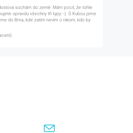
m, doslova sochám do země. Mám pocit, že tohle
ujete opravdu všechny tři typy :-). S Kubou jsme
hneme do Brna, kde zatím nevím o nikom, kdo by
acení).