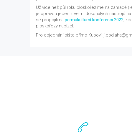
Už více než půl roku ploskořezíme na zahradě (l
je opravdu jeden z velmi dokonalých nástrojů na
se propojili na
permakulturní konferenci 2022
, kd
ploskořezy nabízel.
Pro objednání pište přímo Kubovi: j.podlaha@gm