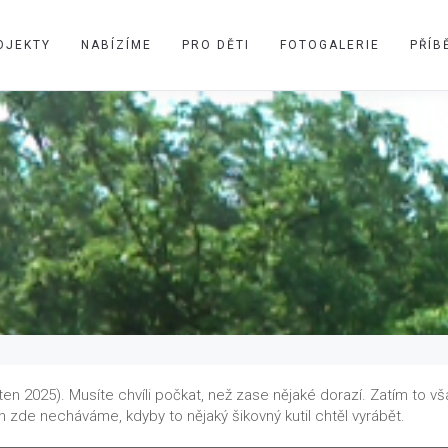
OJEKTY
NABÍZÍME
PRO DĚTI
FOTOGALERIE
PŘÍB
en 2025). Musíte chvíli počkat, než zase nějaké dorazí. Zatím to v
 zde necháváme, kdyby to nějaký šikovný kutil chtěl vyrábět.