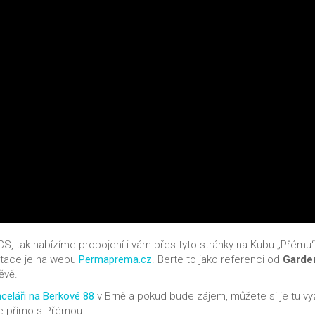
CS, tak nabízíme propojení i vám přes tyto stránky na Kubu „Přému“ 
entace je na webu
Permaprema.cz
. Berte to jako referenci od
Garde
ěvě.
celáři na Berkové 88
v Brně a pokud bude zájem, můžete si je tu vy
te přímo s Přémou.