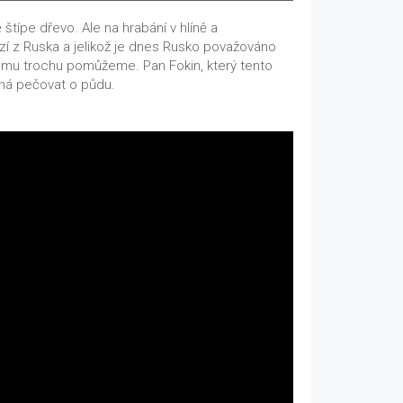
štípe dřevo. Ale na hrabání v hlíně a
zí z Ruska a jelikož je dnes Rusko považováno
ak mu trochu pomůžeme. Pan Fokin, který tento
áhá pečovat o půdu.