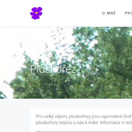
O MNĚ
PR
Ploskořez
Pro velký zájem, ploskořezy jsou vyprodané (květ
ploskořezy nejsou u nás k mání. Informace o nich