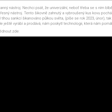
nný nástroj. Nechci psát, že univerzální, neboť třeba se s ním blbě 
 přesný nástroj. Tento šikovně zahnutý a vybroušený kus kovu pochá
tíhou sankcí šikanováno půlkou světa, (píše se rok 2023, únor), t
le ještě vyrábí a prodává, nám poskytl technologii, která nám pom
lédnout zde: