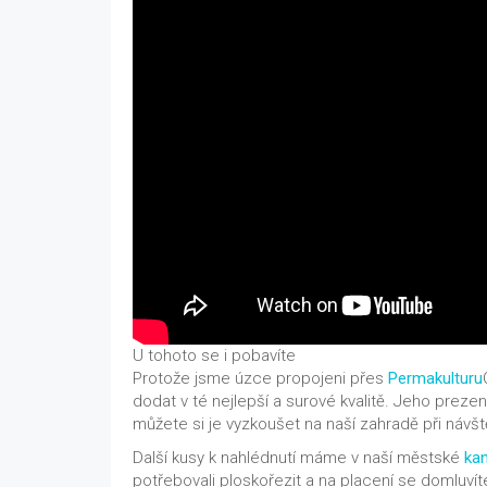
U tohoto se i pobavíte
Protože jsme úzce propojeni přes
Permakulturu
dodat v té nejlepší a surové kvalitě. Jeho prez
můžete si je vyzkoušet na naší zahradě při návšt
Další kusy k nahlédnutí máme v naší městské
kan
potřebovali ploskořezit a na placení se domluví