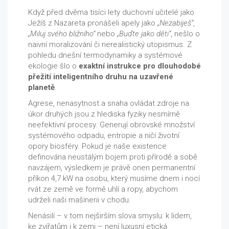
Když před dvěma tisíci lety duchovní učitelé jako
Ježíš z Nazareta pronášeli apely jako
„Nezabiješ“
,
„Miluj svého bližního“
nebo
„Buďte jako děti“
, nešlo o
naivní moralizování či nerealistický utopismus. Z
pohledu dnešní termodynamiky a systémové
ekologie šlo o
exaktní instrukce pro dlouhodobé
přežití inteligentního druhu na uzavřené
planetě
.
Agrese, nenasytnost a snaha ovládat zdroje na
úkor druhých jsou z hlediska fyziky nesmírně
neefektivní procesy. Generují obrovské množství
systémového odpadu, entropie a ničí životní
opory biosféry. Pokud je naše existence
definována neustálým bojem proti přírodě a sobě
navzájem, výsledkem je právě onen permanentní
příkon 4,7 kW na osobu, který musíme dnem i nocí
rvát ze země ve formě uhlí a ropy, abychom
udrželi naši mašinerii v chodu.
Nenásilí – v tom nejširším slova smyslu: k lidem,
ke zvířatům i k zemi – není luxusní etická