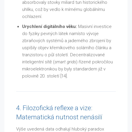
absorbovaly stovky miliard tun historického
uhlíku, což by vedlo k mírnému globálnímu
ochlazení.
Urychlení digitálního věku:
Masivní investice
do fyziky pevných látek namísto vývoje
zbraňových systémů a jaderného zbrojení by
uspíšily objev křemíkového solárního článku a
tranzistoru o půl století. Decentralizované
inteligentní sítě (
smart grids
) řízené pokročilou
mikroelektronikou by byly standardem již v
polovině 20. století [14].
4. Filozofická reflexe a vize:
Matematická nutnost nenásilí
Výše uvedená data odhalují hluboký paradox