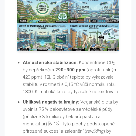
Atmosférická stabilizace:
Koncentrace CO
2
by nepřekročila
290–300 ppm
(oproti reálným
420 ppm) [12]. Globální teplota by vykazovala
stabilitu v rozmezí ± 0,15 °C vůči normálu roku
1800. Klimatická krize by fyzikálně neexistovala.
Uhlíková negativita krajiny:
Veganská dieta by
uvolnila 75 % celosvětové zemědělské půdy
(přibližně 3,5 miliardy hektarů pastvin a
monokultur) [6, 13]. Tyto plochy podstoupené
přirozené sukcesi a zalesnění (
rewilding
) by