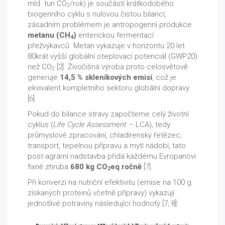
mld. tun CO
/rok) je součástí krátkodobého
2
biogenního cyklu s nulovou čistou bilancí,
zásadním problémem je antropogenní produkce
metanu (CH
)
enterickou fermentací
4
přežvýkavců. Metan vykazuje v horizontu 20 let
80krát vyšší globální oteplovací potenciál (GWP20)
než CO
[2]. Živočišná výroba proto celosvětově
2
generuje
14,5 % skleníkových emisí
, což je
ekvivalent kompletního sektoru globální dopravy
[6].
Pokud do bilance stravy započteme celý životní
cyklus (
Life Cycle Assessment
– LCA), tedy
průmyslové zpracování, chladírenský řetězec,
transport, tepelnou přípravu a mytí nádobí, tato
post-agrární nadstavba přidá každému Evropanovi
fixně zhruba
680 kg CO
eq ročně
[7].
2
Při konverzi na nutriční efektivitu (emise na 100 g
získaných proteinů včetně přípravy) vykazují
jednotlivé potraviny následující hodnoty [7, 8]: