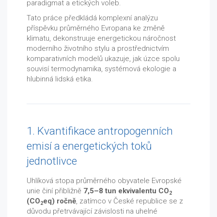
paradigmat a etických voleb.
Tato práce předkládá komplexní analýzu
příspěvku průměrného Evropana ke změně
klimatu, dekonstruuje energetickou náročnost
moderního životního stylu a prostřednictvím
komparativních modelů ukazuje, jak úzce spolu
souvisí termodynamika, systémová ekologie a
hlubinná lidská etika.
1. Kvantifikace antropogenních
emisí a energetických toků
jednotlivce
Uhlíková stopa průměrného obyvatele Evropské
unie činí přibližně
7,5–8 tun ekvivalentu CO
2
(CO
eq) ročně
, zatímco v České republice se z
2
důvodu přetrvávající závislosti na uhelné