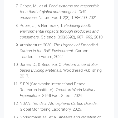
Crippa, M., et al.
Food systems are responsible
for a third of global anthropogenic GHG
emissions
. Nature Food, 2(3), 198–209, 2021.
Poore, J., & Nemecek, T.
Reducing food’s
environmental impacts through producers and
consumers
. Science, 360(6392), 987–992, 2018.
Architecture 2030.
The Urgency of Embodied
Carbon in the Built Environment
. Carbon
Leadership Forum, 2022.
Jones, D., & Brischke, C.
Performance of Bio-
based Building Materials
. Woodhead Publishing,
2017.
SIPRI (Stockholm International Peace
Research Institute).
Trends in World Military
Expenditure
. SIPRI Fact Sheet, 2024.
NOAA.
Trends in Atmospheric Carbon Dioxide
.
Global Monitoring Laboratory, 2025.
Springmann, M., et al.
Analysis and valuation of