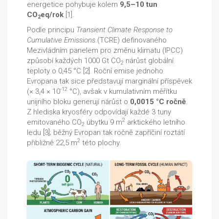
energetice pohybuje kolem
9,5–10 tun
CO
eq/rok
[1].
2
Podle principu
Transient Climate Response to
Cumulative Emissions
(TCRE) definovaného
Mezivládním panelem pro změnu klimatu (IPCC)
způsobí každých 1000 Gt CO
nárůst globální
2
teploty o 0,45 °C [2]. Roční emise jednoho
Evropana tak sice představují marginální příspěvek
-12
(× 3,4 × 10
°C), avšak v kumulativním měřítku
unijního bloku generují nárůst o
0,0015 °C ročně
.
Z hlediska kryosféry odpovídají každé 3 tuny
2
emitovaného CO
úbytku 9 m
arktického letního
2
ledu [3]; běžný Evropan tak ročně zapříčiní roztátí
2
přibližně 22,5 m
této plochy.