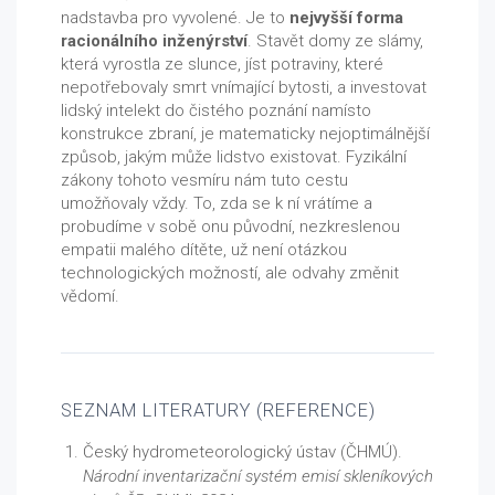
nadstavba pro vyvolené. Je to
nejvyšší forma
racionálního inženýrství
. Stavět domy ze slámy,
která vyrostla ze slunce, jíst potraviny, které
nepotřebovaly smrt vnímající bytosti, a investovat
lidský intelekt do čistého poznání namísto
konstrukce zbraní, je matematicky nejoptimálnější
způsob, jakým může lidstvo existovat. Fyzikální
zákony tohoto vesmíru nám tuto cestu
umožňovaly vždy. To, zda se k ní vrátíme a
probudíme v sobě onu původní, nezkreslenou
empatii malého dítěte, už není otázkou
technologických možností, ale odvahy změnit
vědomí.
SEZNAM LITERATURY (REFERENCE)
Český hydrometeorologický ústav (ČHMÚ).
Národní inventarizační systém emisí skleníkových