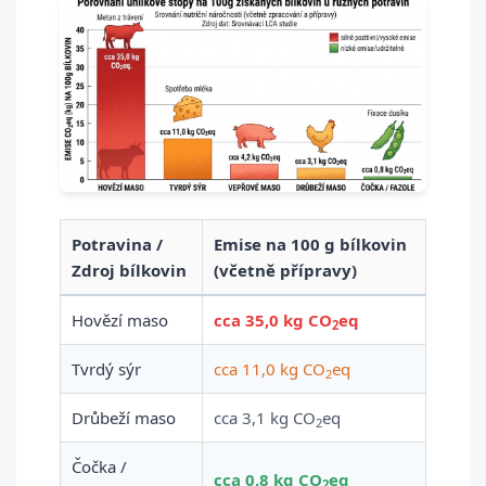
Potravina /
Emise na 100 g bílkovin
Zdroj bílkovin
(včetně přípravy)
Hovězí maso
cca 35,0 kg CO
eq
2
Tvrdý sýr
cca 11,0 kg CO
eq
2
Drůbeží maso
cca 3,1 kg CO
eq
2
Čočka /
cca 0,8 kg CO
eq
2