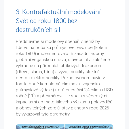
3. Kontrafaktuální modelování:
Svět od roku 1800 bez
destrukčních sil
Představme si modelový scénář, v němž by
lidstvo na počátku průmyslové revoluce (kolem
roku 1800) implementovalo tři zásadní axiomy:
globální veganskou stravu, stavebnictví založené
výhradně na přírodních uhlíkových trezorech
(dřevo, sláma, hlína) a vývoj mobility striktně
cestou elektromobility. Pokud bychom navíc v
tomto bodě kompletně eliminovali vojensko-
průmyslové výdaje (které dnes činí 2,4 bilionu USD
ročně [11]) a přesměrovali je spolu s vědeckými
kapacitami do materiálového výzkumu polovodičů
a obnovitelných zdrojů, stav planety v roce 2026
by vykazoval tyto parametry: