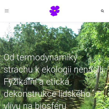
Toggle
navigation
Od termodynamiky
strachu k ekologii nenásilí:
Fyzikální a etická
dekonstrukce lidského
vlivu na biosféru