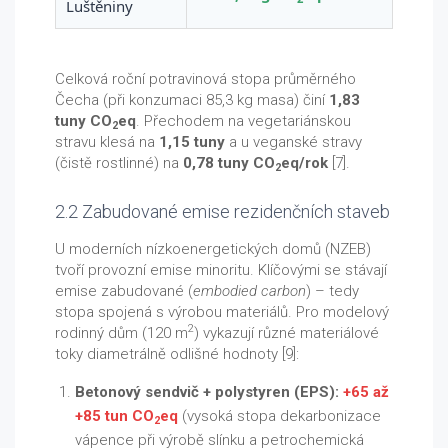
Luštěniny
Celková roční potravinová stopa průměrného
Čecha (při konzumaci 85,3 kg masa) činí
1,83
tuny CO
eq
. Přechodem na vegetariánskou
2
stravu klesá na
1,15 tuny
a u veganské stravy
(čistě rostlinné) na
0,78 tuny CO
eq/rok
[7].
2
2.2 Zabudované emise rezidenčních staveb
U moderních nízkoenergetických domů (NZEB)
tvoří provozní emise minoritu. Klíčovými se stávají
emise zabudované (
embodied carbon
) – tedy
stopa spojená s výrobou materiálů. Pro modelový
2
rodinný dům (120 m
) vykazují různé materiálové
toky diametrálně odlišné hodnoty [9]:
Betonový sendvič + polystyren (EPS):
+65 až
+85 tun CO
eq
(vysoká stopa dekarbonizace
2
vápence při výrobě slínku a petrochemická