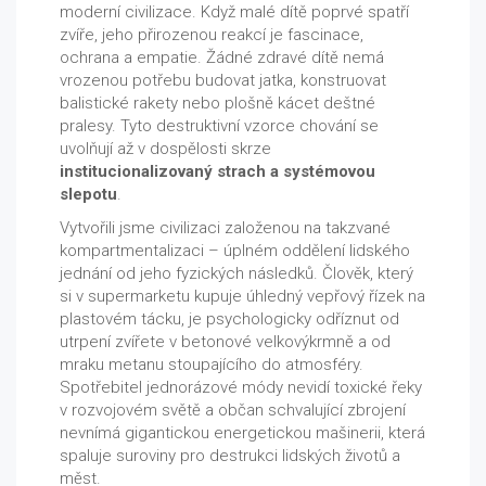
moderní civilizace. Když malé dítě poprvé spatří
zvíře, jeho přirozenou reakcí je fascinace,
ochrana a empatie. Žádné zdravé dítě nemá
vrozenou potřebu budovat jatka, konstruovat
balistické rakety nebo plošně kácet deštné
pralesy. Tyto destruktivní vzorce chování se
uvolňují až v dospělosti skrze
institucionalizovaný strach a systémovou
slepotu
.
Vytvořili jsme civilizaci založenou na takzvané
kompartmentalizaci – úplném oddělení lidského
jednání od jeho fyzických následků. Člověk, který
si v supermarketu kupuje úhledný vepřový řízek na
plastovém tácku, je psychologicky odříznut od
utrpení zvířete v betonové velkovýkrmně a od
mraku metanu stoupajícího do atmosféry.
Spotřebitel jednorázové módy nevidí toxické řeky
v rozvojovém světě a občan schvalující zbrojení
nevnímá gigantickou energetickou mašinerii, která
spaluje suroviny pro destrukci lidských životů a
měst.