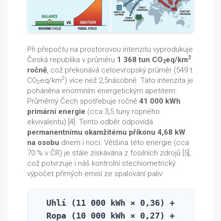
Při přepočtu na prostorovou intenzitu vyprodukuje
2
Česká republika v průměru
1 368 tun CO
eq/km
2
ročně
, což překonává celoevropský průměr (549 t
2
CO
eq/km
) více než 2,5násobně. Tato intenzita je
2
poháněna enormním energetickým apetitem.
Průměrný Čech spotřebuje ročně
41 000 kWh
primární energie
(cca 3,5 tuny ropného
ekvivalentu) [4]. Tento odběr odpovídá
permanentnímu okamžitému příkonu 4,68 kW
na osobu
dnem i nocí. Většina této energie (cca
70 % v ČR) je stále získávána z fosilních zdrojů [5],
což potvrzuje i náš kontrolní stechiometrický
výpočet přímých emisí ze spalování paliv:
Uhlí (11 000 kWh × 0,36) +
Ropa (10 000 kWh × 0,27) +