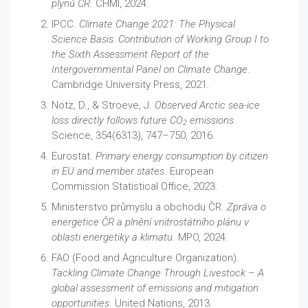
plynů ČR
. CHMI, 2024.
IPCC.
Climate Change 2021: The Physical
Science Basis. Contribution of Working Group I to
the Sixth Assessment Report of the
Intergovernmental Panel on Climate Change
.
Cambridge University Press, 2021.
Notz, D., & Stroeve, J.
Observed Arctic sea-ice
loss directly follows future CO
emissions
.
2
Science, 354(6313), 747–750, 2016.
Eurostat.
Primary energy consumption by citizen
in EU and member states
. European
Commission Statistical Office, 2023.
Ministerstvo průmyslu a obchodu ČR.
Zpráva o
energetice ČR a plnění vnitrostátního plánu v
oblasti energetiky a klimatu
. MPO, 2024.
FAO (Food and Agriculture Organization).
Tackling Climate Change Through Livestock – A
global assessment of emissions and mitigation
opportunities
. United Nations, 2013.