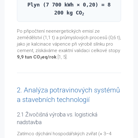
Plyn (7 700 kWh × 0,20) = 8
200 kg CO
2
Po připočtení neenergetických emisí ze
zemědělství (1,1 t) a průmyslových procesů (0,6 t),
jako je kalcinace vápence při výrobě slínku pro
cement, získáváme exaktní validaci celkové stopy
9,9 tun CO
eq/rok
[1, 5].
2
2. Analýza potravinových systémů
a stavebních technologií
2.1 Živočišná výroba vs. logistická
nadstavba
Zatímco dýchání hospodářských zvířat (× 3–4