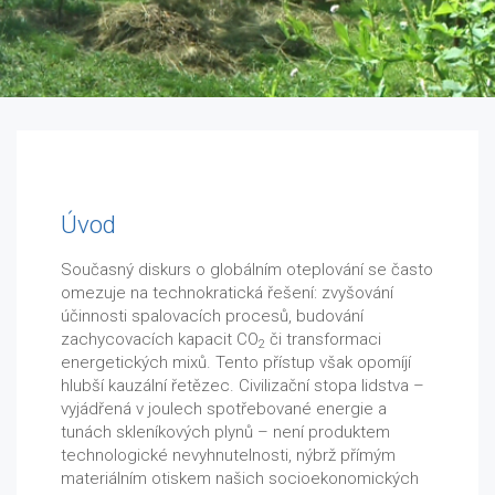
Úvod
Současný diskurs o globálním oteplování se často
omezuje na technokratická řešení: zvyšování
účinnosti spalovacích procesů, budování
zachycovacích kapacit CO
či transformaci
2
energetických mixů. Tento přístup však opomíjí
hlubší kauzální řetězec. Civilizační stopa lidstva –
vyjádřená v joulech spotřebované energie a
tunách skleníkových plynů – není produktem
technologické nevyhnutelnosti, nýbrž přímým
materiálním otiskem našich socioekonomických