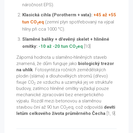
náročnost EPS).
Klasická cihla (Porotherm + vata):
+45 až +55
tun CO
eq
(zemní plyn spotřebovaný na výpal
2
hlíny při cca 1000 °C).
Slaměné balíky + dřevěný skelet + hliněné
omítky:
-10 až -20 tun CO
eq
[10].
2
Záporná hodnota u slaměno-hliněných staveb
znamená, že dům funguje jako
biologický trezor
na uhlík
. Fotosyntéza ročních zemědělských
plodin (sláma) a dlouhověkých stromů (dřevo)
fixuje CO
ze vzduchu a uzamyká jej ve struktuře
2
budovy, zatímco hliněné omítky vyžadují pouze
mechanické zpracování bez energetického
výpalu. Rozdíl mezi betonovou a slaměnou
stavbou činí až 90 tun CO
eq, což odpovídá
devíti
2
letům celkového života průměrného Čecha
[1, 9].