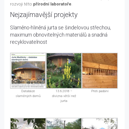
rozvoji této
přírodní laboratoře
.
Nejzajímavější projekty
Slaměno-hliněná jurta se šindelovou střechou,
maximum obnovitelných materiálů a snadná
recyklovatelnost
Databáze
13.6.2018 –
Proti padání
slaměných domů
divizna větší než
jurta