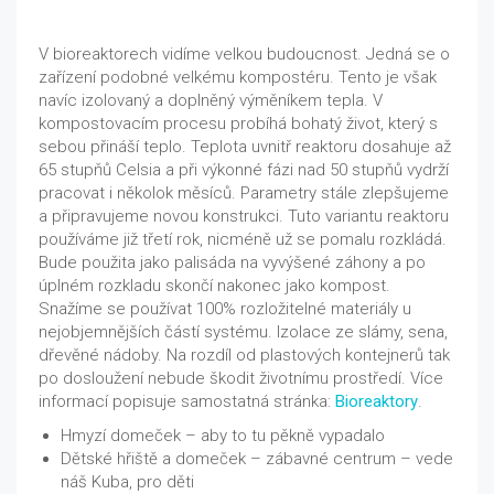
V bioreaktorech vidíme velkou budoucnost. Jedná se o
zařízení podobné velkému kompostéru. Tento je však
navíc izolovaný a doplněný výměníkem tepla. V
kompostovacím procesu probíhá bohatý život, který s
sebou přináší teplo. Teplota uvnitř reaktoru dosahuje až
65 stupňů Celsia a při výkonné fázi nad 50 stupňů vydrží
pracovat i několok měsíců. Parametry stále zlepšujeme
a připravujeme novou konstrukci. Tuto variantu reaktoru
používáme již třetí rok, nicméně už se pomalu rozkládá.
Bude použita jako palisáda na vyvýšené záhony a po
úplném rozkladu skončí nakonec jako kompost.
Snažíme se používat 100% rozložitelné materiály u
nejobjemnějších částí systému. Izolace ze slámy, sena,
dřevěné nádoby. Na rozdíl od plastových kontejnerů tak
po dosloužení nebude škodit životnímu prostředí. Více
informací popisuje samostatná stránka:
Bioreaktory
.
Hmyzí domeček – aby to tu pěkně vypadalo
Dětské hřiště a domeček – zábavné centrum – vede
náš Kuba, pro děti