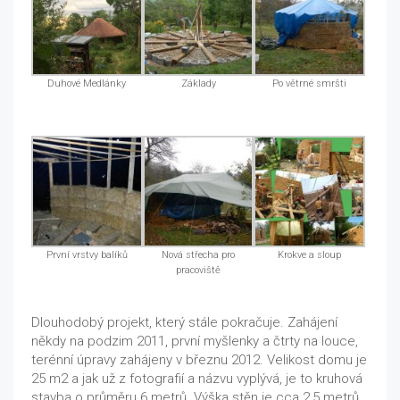
Duhové Medlánky
Základy
Po větrné smršti
První vrstvy balíků
Nová střecha pro
Krokve a sloup
pracoviště
Dlouhodobý projekt, který stále pokračuje. Zahájení
někdy na podzim 2011, první myšlenky a čtrty na louce,
terénní úpravy zahájeny v březnu 2012. Velikost domu je
25 m2 a jak už z fotografií a názvu vyplývá, je to kruhová
stavba o průměru 6 metrů. Výška stěn je cca 2,5 metrů