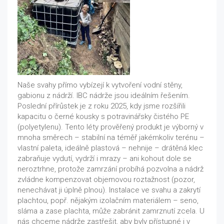
Naše svahy přímo vybízejí k vytvoření vodní stěny,
gabionu z nádrží. IBC nádrže jsou ideálním řešením.
Poslední přírůstek je z roku 2025, kdy jsme rozšířili
kapacitu o černé kousky s potravinářsky čistého PE
(polyetylenu). Tento léty prověřený produkt je výborný v
mnoha směrech – stabilní na téměř jakémkoliv terénu –
vlastní paleta, ideálně plastová – nehnije – drátěná klec
zabraňuje vydutí, vydrží i mrazy – ani kohout dole se
neroztrhne, protože zamrzání probíhá pozvolna a nádrž
zvládne kompenzovat objemovou roztažnost (pozor,
nenechávat ji úplně plnou). Instalace ve svahu a zakrytí
plachtou, popř. nějakým izolačním materiálem – seno,
sláma a zase plachta, může zabránit zamrznutí zcela. U
nás chceme nádrže zastřešit, aby byly přístupné i v