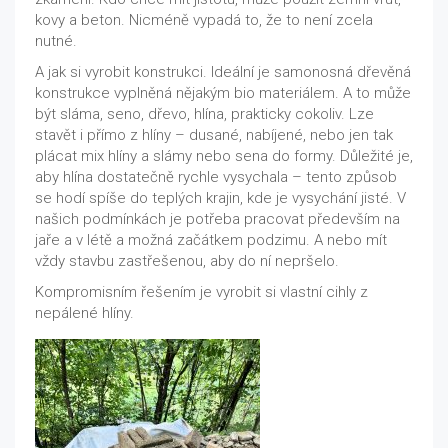
kovy a beton. Nicméně vypadá to, že to není zcela
nutné.
A jak si vyrobit konstrukci. Ideální je samonosná dřevěná
konstrukce vyplněná nějakým bio materiálem. A to může
být sláma, seno, dřevo, hlína, prakticky cokoliv. Lze
stavět i přímo z hlíny – dusané, nabíjené, nebo jen tak
plácat mix hlíny a slámy nebo sena do formy. Důležité je,
aby hlína dostatečně rychle vysychala – tento způsob
se hodí spíše do teplých krajin, kde je vysychání jisté. V
našich podmínkách je potřeba pracovat především na
jaře a v létě a možná začátkem podzimu. A nebo mít
vždy stavbu zastřešenou, aby do ní nepršelo.
Kompromisním řešením je vyrobit si vlastní cihly z
nepálené hlíny.