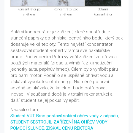
Koncentrátor po
Koncentrátor pod
Solární
sněhem
sněhem
koncentrátor
Solární koncentrátor je zařízení, které soustřeďuje
sluneční paprsky do ohniska, centrálního bodu, který pak
dosahuje velké teploty. Tento největší koncentrátor
sestavoval student Robert v rámci své bakalářské
práce. Pod vedením Petra vytvořil zařízení ze dřeva a
použitých materiálů (zrcadla, výměník z klimatizační
jednotky auta, papinův hrnec). Cílem bylo vyrábět páru
pro parní motor. Podařilo se úspěšně ohřívat vodu a
získávat vysokoteplotní energii. Nicméně po první
sezóně se ukázalo, že kolektor bude potřebovat
inovaci. V současné době je v totální rekonstrukci a
další student se jej pokusí vylepšit.
Napsali o tom:
Student VUT Brno postavil solární ohřev vody z odpadu
,
STUDENT SESTROJIL ZAŘÍZENÍ NA OHŘEV VODY
POMOCÍ SLUNCE. ZÍSKAL CENU REKTORA