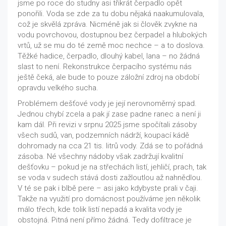
jsme po roce do studny asi třikrát čerpadlo opět
ponořili. Voda se zde za tu dobu nějaká naakumulovala,
což je skvělá zpráva. Nicméně jak si člověk zvykne na
vodu povrchovou, dostupnou bez čerpadel a hlubokých
vrtů, už se mu do té země moc nechce – a to doslova.
Těžké hadice, čerpadlo, dlouhý kabel, lana – no žádná
slast to není. Rekonstrukce čerpacího systému nás
ještě čeká, ale bude to pouze záložní zdroj na období
opravdu velkého sucha.
Problémem dešťové vody je její nerovnoměrný spad.
Jednou chybí zcela a pak jí zase padne ranec a není ji
kam dál. Při revizi v srpnu 2025 jsme spočítali zásoby
všech sudů, van, podzemních nádrží, koupací kádě
dohromady na cca 21 tis. litrů vody. Zdá se to pořádná
zásoba. Né všechny nádoby však zadržují kvalitní
dešťovku – pokud je na střechách listí, jehličí, prach, tak
se voda v sudech stává dosti zažloutlou až nahnědlou.
V té se pak i blbě pere – asi jako kdybyste prali v čaji.
Takže na využití pro domácnost používáme jen několik
málo třech, kde tolik listí nepadá a kvalita vody je
obstojná. Pitná není přímo žádná. Tedy dofiltrace je