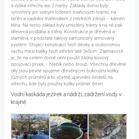
a výška střechy asi 2 metry. Základy domu byly
vytvořeny jen volným ložením svahových tvárnic na
terén a vyplnění materiálem z místních zdrojů – kámen
hlína. Na tento základ byly umístěny trámy a na ně pak
dřevená podlaha a stěny. Konstrukce je dřevěná a
slaměná, v podstatě takový samonosný armovaný
systém. Stojací konstrukci tvoří desky a vodorovnou
vazbu mezi balíky tvoří střešní latě 3x5cm. Zajímavostí
je, že na celém domě není použit žádný kovový
spojovací prvek – hřebík nebo šroub. Všechny dřevěné
díly jsou pevně spojené dřevěnýcmi bukovými kolíky
různých průměrů a to včetně upevnění šindelů na
střechu, kde byly použity kolíky průměr 6mm.
Vodní kaskáda jezírek a nádrží, zadržení vody v
krajině