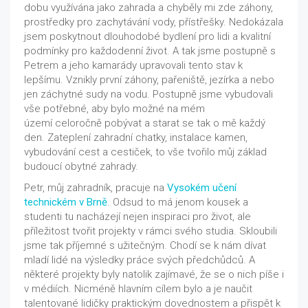
dobu využívána jako zahrada a chyběly mi zde záhony,
prostředky pro zachytávání vody, přístřešky. Nedokázala
jsem poskytnout dlouhodobé bydlení pro lidi a kvalitní
podmínky pro každodenní život. A tak jsme postupně s
Petrem a jeho kamarády upravovali tento stav k
lepšímu. Vznikly první záhony, pařeniště, jezírka a nebo
jen záchytné sudy na vodu. Postupně jsme vybudovali
vše potřebné, aby bylo možné na mém
území celoročně pobývat a starat se tak o mě každý
den. Zateplení zahradní chatky, instalace kamen,
vybudování cest a cestiček, to vše tvořilo můj základ
budoucí obytné zahrady.
Petr, můj zahradník, pracuje na
Vysokém učení
technickém v Brně
. Odsud to má jenom kousek a
studenti tu nacházejí nejen inspiraci pro život, ale
příležitost tvořit projekty v rámci svého studia. Skloubili
jsme tak příjemné s užitečným. Chodí se k nám dívat
mladí lidé na výsledky práce svých předchůdců. A
některé projekty byly natolik zajímavé, že se o nich píše i
v médiích. Nicméně hlavním cílem bylo a je naučit
talentované lidičky praktickým dovednostem a přispět k