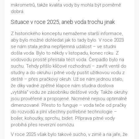
mikrometrů, takže kvalita vody by mohla být poměrně
dobrá.
Situace v roce 2025, aneb voda trochu jinak
Z historického konceptu nemažeme starší informace,
aby bylo možné dohledat jak to tady bylo. V roce 2023
se nám stala jedna nepříjemná událost – ve studni
došla voda. Bylo to někdy v listopadu, konec roku. Z
vodovodu prostě přestala téct voda. Čerpadlo bylo na
suchu. Tehdy přišlo klíčové rozhodnutí – zavřít ventil do
studny a do okruhu i pitné vody pustit užitkovou vodu z
deště – přes pračkový okruh. Už se nám jednou stalo,
že díky vadné zpětné klapce nám studna doslova
„vytáhla“ vodu ze zásobníku dešťové vody. Takže okruhy
jsou prověřené a propojené. Nicméně nejsou optimálně
dimenzované. Přesto to funguje – voda teče od pračky
do rozvodů a plní všechny potřebné technologie –
boiler, kohoutky, sprchu, bidet. Příprava pitné vody
probíhá přes reverzní osmózu.
V roce 2025 však bylo takové sucho, v zimě a na jaře, že