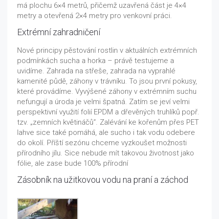
má plochu 6×4 metrů, přičemž uzavřená část je 4×4
metry a otevřená 2×4 metry pro venkovní práci.
Extrémní zahradničení
Nové principy pěstování rostlin v aktuálních extrémních
podmínkách sucha a horka – právě testujeme a
uvidíme. Zahrada na střeše, zahrada na vyprahlé
kamenité půdě, záhony v trávníku. To jsou první pokusy,
které provádíme. Vyvýšené záhony v extrémním suchu
nefungují a úroda je velmi špatná. Zatím se jeví velmi
perspektivní využití folií EPDM a dřevěných truhlíků popř.
tzv. „zemních květináčů“. Zalévání ke kořenům přes PET
lahve sice také pomáhá, ale sucho i tak vodu odebere
do okolí. Příští sezónu chceme vyzkoušet možnosti
přírodního jílu. Sice nebude mít takovou životnost jako
fólie, ale zase bude 100% přírodní
Zásobník na užitkovou vodu na praní a záchod