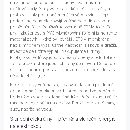
na zahradě jsme se snažili zachytávat maximum
dešťové vody. Sudy však na velké deště nestačily a
proto vznikaly postupně menší či větší jezírka. Jejich
podoba se neustále rozvíjí, začínáme s dírou v zemi a
položením fólie. Používáme výhradně EPDM fólie. Po
první zkušenosti s PVC rybníčkovými fóliemi jsme tento
materiál zavrhli i když byl levnější. EPDM membrána
nabízí mnohem vyšší užitné vlastnosti a i když je dražší,
investice se určitě vyplatí. Nakupujeme u firmy
Profigrass. Potůčky jsou rovněž vyrobeny z této fólie a
to z odřezků, které jsou nabízeny se slevou. Dokonce
se nám podařilo postavit i podzemní potůček, který už
několik let funguje.
Kaskáda je vytvořena tak, aby sváděla vodu postupně
od nejhornějšího okapu vodu přes jednotlivé odběrné
body až do spodní retenční nádrže. Počet akumulačních
míst se dnes počítá na desítky. Používáme staré vany,
sudy, nádrže na vodu.
Sluneční elektrárny – přeměna sluneční energie
na elektrickou