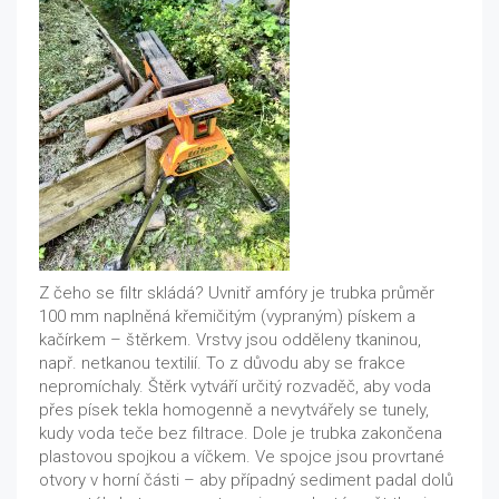
Z čeho se filtr skládá? Uvnitř amfóry je trubka průměr
100 mm naplněná křemičitým (vypraným) pískem a
kačírkem – štěrkem. Vrstvy jsou odděleny tkaninou,
např. netkanou textilií. To z důvodu aby se frakce
nepromíchaly. Štěrk vytváří určitý rozvaděč, aby voda
přes písek tekla homogenně a nevytvářely se tunely,
kudy voda teče bez filtrace. Dole je trubka zakončena
plastovou spojkou a víčkem. Ve spojce jsou provrtané
otvory v horní části – aby případný sediment padal dolů