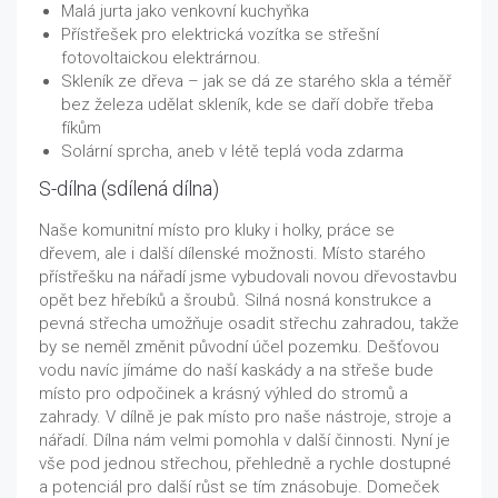
Malá jurta jako venkovní kuchyňka
Přístřešek pro elektrická vozítka se střešní
fotovoltaickou elektrárnou.
Skleník ze dřeva – jak se dá ze starého skla a téměř
bez železa udělat skleník, kde se daří dobře třeba
fíkům
Solární sprcha, aneb v létě teplá voda zdarma
S-dílna (sdílená dílna)
Naše komunitní místo pro kluky i holky, práce se
dřevem, ale i další dílenské možnosti. Místo starého
přístřešku na nářadí jsme vybudovali novou dřevostavbu
opět bez hřebíků a šroubů. Silná nosná konstrukce a
pevná střecha umožňuje osadit střechu zahradou, takže
by se neměl změnit původní účel pozemku. Dešťovou
vodu navíc jímáme do naší kaskády a na střeše bude
místo pro odpočinek a krásný výhled do stromů a
zahrady. V dílně je pak místo pro naše nástroje, stroje a
nářadí. Dílna nám velmi pomohla v další činnosti. Nyní je
vše pod jednou střechou, přehledně a rychle dostupné
a potenciál pro další růst se tím znásobuje. Domeček