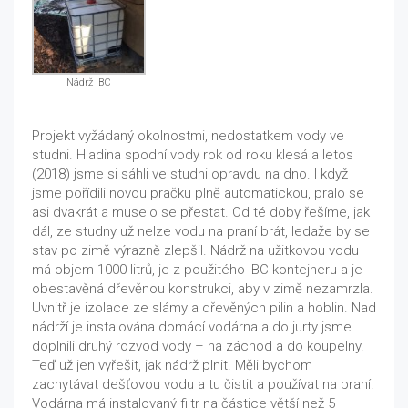
Nádrž IBC
Projekt vyžádaný okolnostmi, nedostatkem vody ve
studni. Hladina spodní vody rok od roku klesá a letos
(2018) jsme si sáhli ve studni opravdu na dno. I když
jsme pořídili novou pračku plně automatickou, pralo se
asi dvakrát a muselo se přestat. Od té doby řešíme, jak
dál, ze studny už nelze vodu na praní brát, ledaže by se
stav po zimě výrazně zlepšil. Nádrž na užitkovou vodu
má objem 1000 litrů, je z použitého IBC kontejneru a je
obestavěná dřevěnou konstrukci, aby v zimě nezamrzla.
Uvnitř je izolace ze slámy a dřevěných pilin a hoblin. Nad
nádrží je instalována domácí vodárna a do jurty jsme
doplnili druhý rozvod vody – na záchod a do koupelny.
Teď už jen vyřešit, jak nádrž plnit. Měli bychom
zachytávat dešťovou vodu a tu čistit a používat na praní.
Vodárna má instalovaný filtr na částice větší než 5