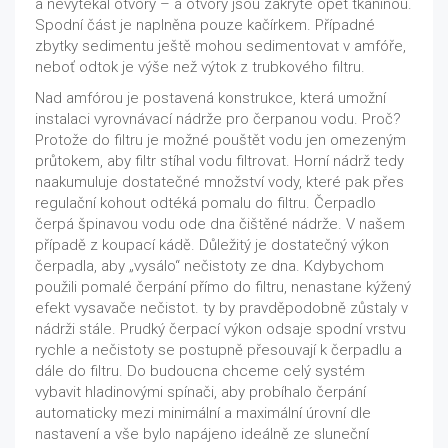
a nevytékal otvory – a otvory jsou zakryté opět tkaninou.
Spodní část je naplněna pouze kačírkem. Případné
zbytky sedimentu ještě mohou sedimentovat v amfóře,
neboť odtok je výše než výtok z trubkového filtru.
Nad amfórou je postavená konstrukce, která umožní
instalaci vyrovnávací nádrže pro čerpanou vodu. Proč?
Protože do filtru je možné pouštět vodu jen omezeným
průtokem, aby filtr stíhal vodu filtrovat. Horní nádrž tedy
naakumuluje dostatečné množství vody, které pak přes
regulační kohout odtéká pomalu do filtru. Čerpadlo
čerpá špinavou vodu ode dna čištěné nádrže. V našem
případě z koupací kádě. Důležitý je dostatečný výkon
čerpadla, aby „vysálo“ nečistoty ze dna. Kdybychom
použili pomalé čerpání přímo do filtru, nenastane kýžený
efekt vysavače nečistot. ty by pravděpodobně zůstaly v
nádrži stále. Prudký čerpací výkon odsaje spodní vrstvu
rychle a nečistoty se postupně přesouvají k čerpadlu a
dále do filtru. Do budoucna chceme celý systém
vybavit hladinovými spínači, aby probíhalo čerpání
automaticky mezi minimální a maximální úrovní dle
nastavení a vše bylo napájeno ideálně ze sluneční