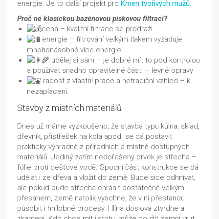
energie. Je to další projekt pro
Kmen tvořivých mužů
.
Proč né klasickou bazénovou pískovou filtraci?
cena – kvalitní filtrace se prodraží
energie – filtrování velkým tlakem vyžaduje
mnohonásobně více energie
udělej si sám – je dobré mít to pod kontrolou
a používat snadno opravitelné části – levné opravy
radost z vlastní práce a netradiční vzhled – k
nezaplacení.
Stavby z místních materiálů
Dnes už máme vyzkoušeno, že stavba typu kůlna, sklad,
dřevník, přístřešek na kola apod. se dá postavit
prakticky výhradně z přírodních a místně dostupných
materiálů. Jediný zatím nedořešený prvek je střecha –
fólie proti dešťové vodě. Spodní část konstrukce se dá
udělat i ze dřeva a vložit do země. Bude sice odhnívat,
ale pokud bude střecha chránit dostatečně velkým
přesahem, země natolik vyschne, že v ní přestanou
působit i hnilobné procesy. Hlína doslova ztvrdne a
zkamení. Kdo chce mít jistotu, může použít zemní vrut,