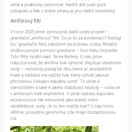
zimě a prakticky celoročně. Nádrž drží svah proti
odsýpání a tlak z jedné strany je pro nádrž snesitelný.
Amfórový filtr
V roce 2025 jsme zprovoznili další vodní projekt –
gravitační „amfórový“ filtr. Co je to za kombinaci? Existují
tzv. gravitační filtry založené na průtoku vodou filtrační
vložkou pouze pomocí gravitace – bez tlaku čerpadla.
Tyto filtry vyrábí např. firma Berkey. U nás jsme
odpozorovali, že amfóra tvar výrazně zlepšuje vlastnosti
vody – nečistoty padají ke dnu, které je dostatečně
malé a nádoba má vejčitý tvar, který vytváří jakousi
přirozenou cirkulaci kapaliny uvnitř. To vede k
samočištění a také k jakési stabilizaci teploty – voda se
v amfórach tolik nepřehřívá. V zimě nádoby kupodivu
nezamrznout tak intenzivně jako kulaté nebo
obdélníkové sudy. Je to ten vejčitý tvar? U nás tomu
věříme, posvátná geometrie zde hraje dozajista svou
roli.