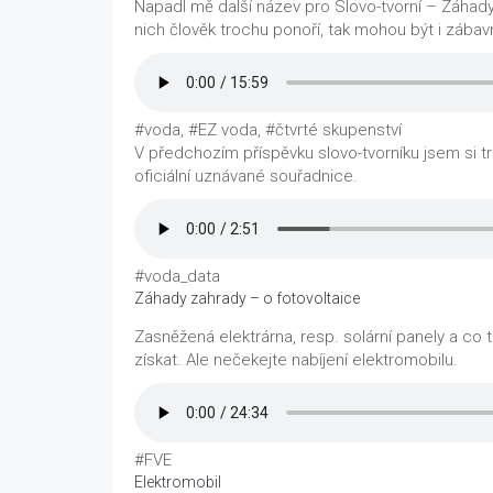
Napadl mě další název pro Slovo-tvorní – Záhady
nich člověk trochu ponoří, tak mohou být i zába
#voda, #EZ voda, #čtvrté skupenství
V předchozím příspěvku slovo-tvorníku jsem si t
oficiální uznávané souřadnice.
#voda_data
Záhady zahrady – o fotovoltaice
Zasněžená elektrárna, resp. solární panely a c
získat. Ale nečekejte nabíjení elektromobilu.
#FVE
Elektromobil