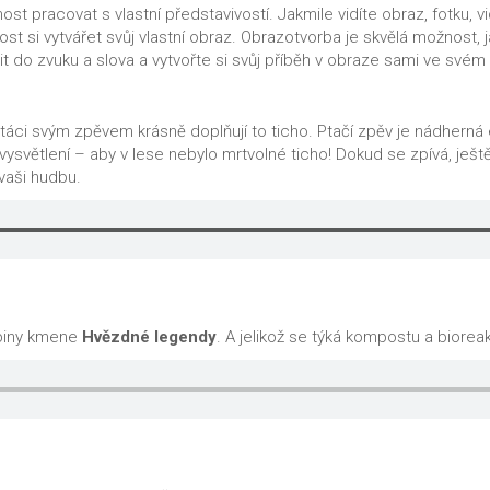
 pracovat s vlastní představivostí. Jakmile vidíte obraz, fotku, vide
ost si vytvářet svůj vlastní obraz. Obrazotvorba je skvělá možnost, j
it do zvuku a slova a vytvořte si svůj příběh v obraze sami ve svém 
táci svým zpěvem krásně doplňují to ticho. Ptačí zpěv je nádherná e
ysvětlení – aby v lese nebylo mrtvolné ticho! Dokud se zpívá, ješt
vaši hudbu.
upiny kmene
Hvězdné legendy
. A jelikož se týká kompostu a biorea