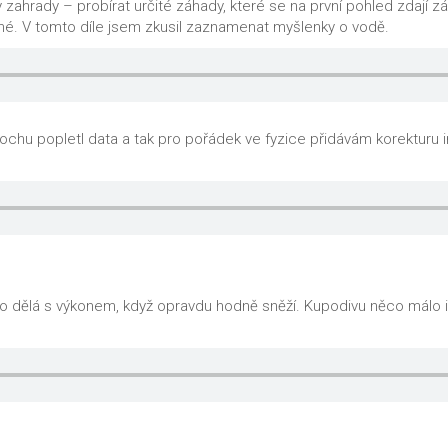
 zahrady – probírat určité záhady, které se na první pohled zdají 
vné. V tomto díle jsem zkusil zaznamenat myšlenky o vodě.
rochu popletl data a tak pro pořádek ve fyzice přidávám korekturu
o to dělá s výkonem, když opravdu hodně sněží. Kupodivu něco má