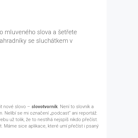
o mluveného slova a šetřete
 zahradníky se sluchátkem v
řit nové slovo –
slovotvorník
. Není to slovník a
. Nelíbí se mi označení „podcast“ ani reportáž.
bu už tolik, že to nestíhá nejspíš nikdo přečíst.
t. Máme sice aplikace, které umí přečíst i psaný