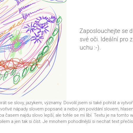
Zaposlouchejte se d
své oči. Ideální pro
uchu :-).
rát se slovy, jazykem, významy. Dovolil jsem si také pohrát a vytvo
t tvořivé nápady slovem popsané a nebo jen povídání slovem, hlasem
a časem najdu slovo lepší, ale tohle se mi líbí. Textu je na tomto we
lem a jen tak si číst. Je mnohem pohodlnější si nechat text přečís