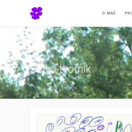
O MNĚ
PR
Slovo-tvorník