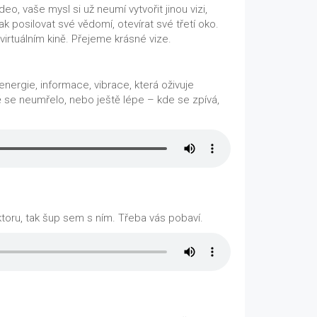
o, vaše mysl si už neumí vytvořit jinou vizi,
ak posilovat své vědomí, otevírat své třetí oko.
virtuálním kině. Přejeme krásné vize.
nergie, informace, vibrace, která oživuje
ě se neumřelo, nebo ještě lépe – kde se zpívá,
ktoru, tak šup sem s ním. Třeba vás pobaví.