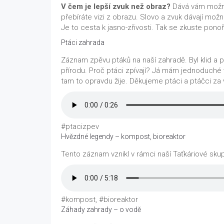
V čem je lepší zvuk než obraz?
Dává vám možnost
přebíráte vizi z obrazu. Slovo a zvuk dávají možn
Je to cesta k jasno-zřivosti. Tak se zkuste ponoř
Ptáci zahrada
Záznam zpěvu ptáků na naší zahradě. Byl klid a p
přírodu. Proč ptáci zpívají? Já mám jednoduché v
tam to opravdu žije. Děkujeme ptáci a ptáčci za 
#ptacizpev
Hvězdné legendy – kompost, bioreaktor
Tento záznam vznikl v rámci naší Taťkáriové sk
#kompost, #bioreaktor
Záhady zahrady – o vodě