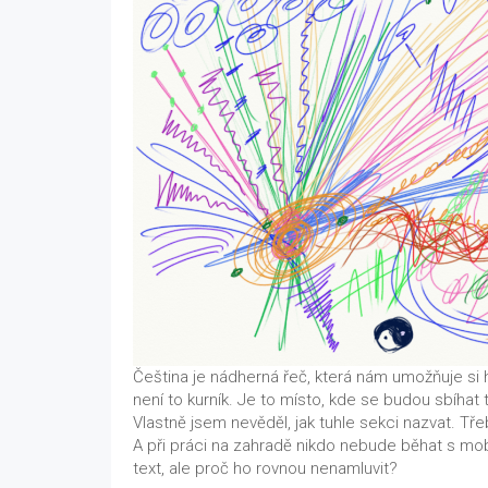
Čeština je nádherná řeč, která nám umožňuje si h
není to kurník. Je to místo, kde se budou sbíha
Vlastně jsem nevěděl, jak tuhle sekci nazvat. Třeb
A při práci na zahradě nikdo nebude běhat s mobi
text, ale proč ho rovnou nenamluvit?