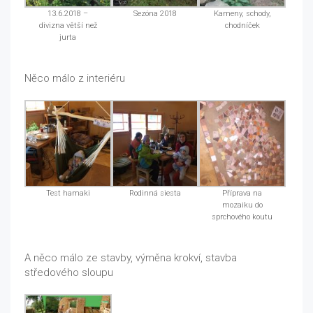
13.6.2018 –
Sezóna 2018
Kameny, schody,
divizna větší než
chodníček
jurta
Něco málo z interiéru
Test hamaki
Rodinná siesta
Příprava na
mozaiku do
sprchového koutu
A něco málo ze stavby, výměna krokví, stavba
středového sloupu