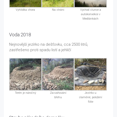
Vyhlídka shora
Na stráni
Východ slunce a
autokonvekce v
Medlánkách
Voda 2018
Nejnovější jezírko na dešťovku, cca 2500 litrů,
zastřešeno proti spadu listí a jehličí
Terén je náročný
Zasvahování
Jezírko u
břehu
slaměné, položení
fólie