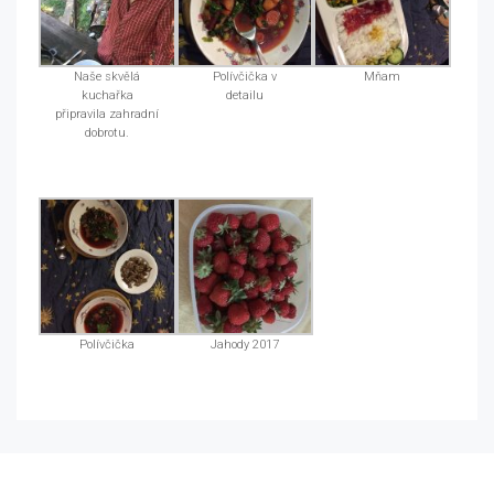
Naše skvělá
Polívčička v
Mňam
kuchařka
detailu
připravila zahradní
dobrotu.
Polívčička
Jahody 2017