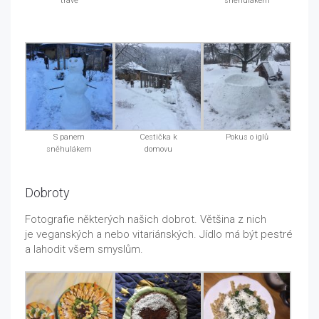
trávě
sněhulákem
S panem
Cestička k
Pokus o iglů
sněhulákem
domovu
Dobroty
Fotografie některých našich dobrot. Většina z nich
je veganských a nebo vitariánských. Jídlo má být pestré
a lahodit všem smyslům.