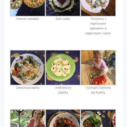
Ovocné mandaly
Dort srdce
Těstoviny s
kopřivovým
špenátem a
veganským sýrem
Zeleninová bašta
Velikonoční
Výstupní kontrola
jidášky
bio kvality