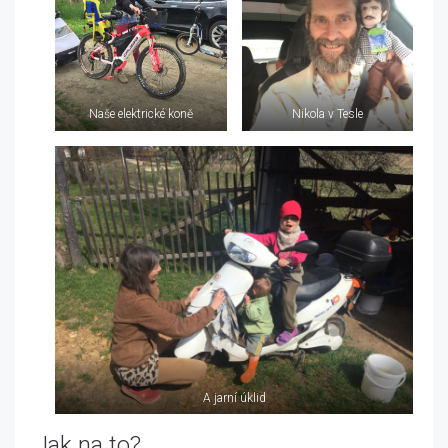
Naše elektrické koně
Nikola v Tesle
A jarní úklid
Jak na to?