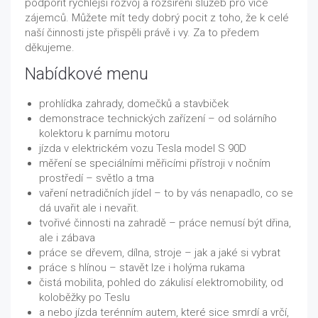
podpořit rychlejší rozvoj a rozšíření služeb pro více
zájemců. Můžete mít tedy dobrý pocit z toho, že k celé
naší činnosti jste přispěli právě i vy. Za to předem
děkujeme.
Nabídkové menu
prohlídka zahrady, domečků a stavbiček
demonstrace technických zařízení – od solárního
kolektoru k parnímu motoru
jízda v elektrickém vozu Tesla model S 90D
měření se speciálními měřicími přístroji v nočním
prostředí – světlo a tma
vaření netradičních jídel – to by vás nenapadlo, co se
dá uvařit ale i nevařit.
tvořivé činnosti na zahradě – práce nemusí být dřina,
ale i zábava
práce se dřevem, dílna, stroje – jak a jaké si vybrat
práce s hlínou – stavět lze i holýma rukama
čistá mobilita, pohled do zákulisí elektromobility, od
koloběžky po Teslu
a nebo jízda terénním autem, které sice smrdí a vrčí,