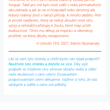
funguje. Také pro mě bylo nové vidět v reálu permakulturní
eko-zahradu a jak se na ní hospodaří nebo skromný ale
krásný rodinný život v náručí přírody. A mnoho dalšího. Petr
je prostě nadšenec, který se nebojí zkoušet nové věci,
výzvy a netradiční přístupy k životu, které mají určitě
budoucnost. Tímto mu děkuji za inspiraci a víkendový
prožitek, na který dlouho nezapomenu.
V Unhošti 19.6. 2021, Martin Nisznanský
Líbí se vám tyto stránky a chtěli byste nás nějak podpořit?
Navštivte tuto stránku a
dozvíte se více
.
Díky vaší
podpoře se můžeme více věnovat obsahu webu a sdílet
naše zkušenosti s vámi všemi. Dosavadním
podporovatelům velmi děkujeme.
Vážíme si toho, že nás
sledujete a sdílíte s námi své příběhy.