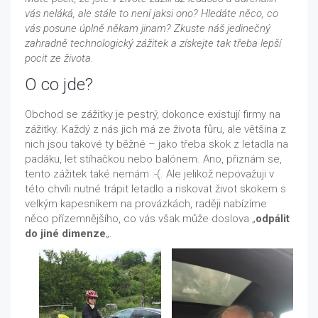
vás neláká, ale stále to není jaksi ono? Hledáte něco, co
vás posune úplně někam jinam? Zkuste náš jedinečný
zahradně technologický zážitek a získejte tak třeba lepší
pocit ze života.
O co jde?
Obchod se zážitky je pestrý, dokonce existují firmy na
zážitky. Každý z nás jich má ze života fůru, ale většina z
nich jsou takové ty běžné – jako třeba skok z letadla na
padáku, let stíhačkou nebo balónem. Ano, přiznám se,
tento zážitek také nemám :-(. Ale jelikož nepovažuji v
této chvíli nutné trápit letadlo a riskovat život skokem s
velkým kapesníkem na provázkách, raději nabízíme
něco přízemnějšího, co vás však může doslova „
odpálit
do jiné dimenze
„.