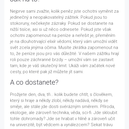
Nejprve sami zvažte, kolik peněz jste ochotni vyměnit za
jedinečný a neopakovatelný zážitek. Pokud jsou to
stokoruny, nečekejte zázraky. Pokud se dostanete na
nižší tisíce, asi si už něco odnesete. Pokud jste však
ochotni zapomenout na peníze a neřešit je, přeměním
je na dlouhotrvající elixír vědomí, který vám umožní vidět
svět zcela jinýma očima. Musíte zkrátka zapomenout na
to, že peníze jsou pro vás důležité. V našem zážitku hrají
roli pouze záchranné brzdy – umožní vám se zastavit
tam, kde je váš skutečný limit. Ukáži vám začátek nové
cesty, po které pak již můžete jít sami.
A co dostanete?
Prožijete den, dva, tři… kolik budete chtít, s člověkem,
který si hraje a někdy zlobí, někdy nadává, někdy se
směje, ale stále jde dosti svérázným směrem. Příroda,
ekologie, ale zároveň technika, věda, sci-fi. Jde skloubit
tohle dohromady? Jde se hrabat v hlíně a zároveň učit
na univerzitě, být vědcem a vynálezcem? Sekat trávu