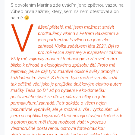
S dovolením Martina zde uvádím jeho zpětnou vazbu na
vůbec první zážitek, který jsem na něm otestoval a on
na mě
V
ážení přátelé, měl jsem možnost strávit
prodloužený víkend s Petrem Baxantem a
jeho partnerkou Pavlínou na jeho eko-
zahradě Violka začátkem léta 2021. Byl to
pro mě velice zajímavý a inspirativní zážitek.
Vždy mě zajímaly moderní technologie a zároveň mám
blízko k přírodě a ekologickému způsobu žití. Proto mě
zajímalo, jak se dají tyto zdánlivě odlišné světy propojit v
každodenním životě. S Petrem bylo možné v reálu zažít
tak odlišné věci jako je projížďka špičkovým elektro-autem
značky Tesla po D1 až po bydlení v eko-domečku
postaveného čistě ze dřeva, slámy a hlíny na jeho
permakulturní zahradě. Petr dokáže o všem nejen
inspirativně vyprávět, ale je možné si vše i vyzkoušet. Já
jsem si například vyzkoušel technologii stavění hliněné zdi
a potom jsem měl třeba možnost vidět v provozu
vlastnoručně postavenou ostrovní fotovoltaickou
elektrárnu, ke které jsem dostal odborný výklad, jak vše