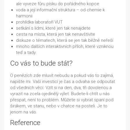
ale vyveze fůru písku do pořádného kopce
voda a její informační struktura – od chemie k
harmonii
prohlídka laboratoří VUT
setkání s lidmi, které jen tak nenajdete
cesta na místa, která jen tak nenavštívíte
diskuze o tématech, která se jen tak běžně neřeší
mnoho dalších interaktivních příloh, které vzniknou
teď a tady.
Co vás to bude stát?
O penězích zde mluvit nebudu a pokud vás to zajímá,
napište mi. Vaší investicí je čas a odvaha se odpoutat
od všedních věcí. Vzít si na den, dva, tři dovolenou a
vyrazit na zcela ojedinělý výlet. Budete-li chtít u nás
přespat, není to problém. Můžete si vybrat spaní pod
širákem, ve stanu, nebo v chatce na posteli. Je to
jenom na vás.
Reference