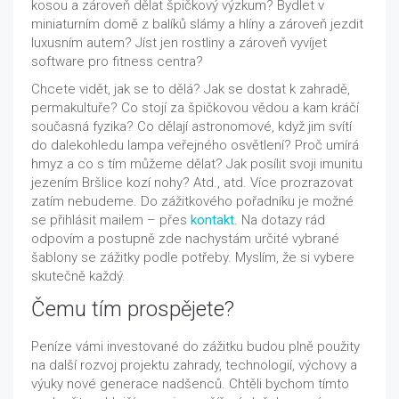
kosou a zároveň dělat špičkový výzkum? Bydlet v
miniaturním domě z balíků slámy a hlíny a zároveň jezdit
luxusním autem? Jíst jen rostliny a zároveň vyvíjet
software pro fitness centra?
Chcete vidět, jak se to dělá? Jak se dostat k zahradě,
permakultuře? Co stojí za špičkovou vědou a kam kráčí
současná fyzika? Co dělají astronomové, když jim svítí
do dalekohledu lampa veřejného osvětlení? Proč umírá
hmyz a co s tím můžeme dělat? Jak posílit svoji imunitu
jezením Bršlice kozí nohy? Atd., atd. Více prozrazovat
zatím nebudeme. Do zážitkového pořadníku je možné
se přihlásit mailem – přes
kontakt
. Na dotazy rád
odpovím a postupně zde nachystám určité vybrané
šablony se zážitky podle potřeby. Myslím, že si vybere
skutečně každý.
Čemu tím prospějete?
Peníze vámi investované do zážitku budou plně použity
na další rozvoj projektu zahrady, technologií, výchovy a
výuky nové generace nadšenců. Chtěli bychom tímto