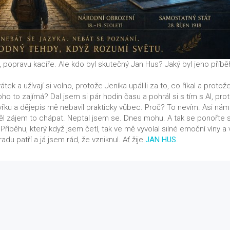
eň, popravu kacíře. Ale kdo byl skutečný Jan Hus? Jaký byl jeho příb
ek a užívají si volno, protože Jeníka upálili za to, co říkal a protož
oho to zajímá? Dal jsem si pár hodin času a pohrál si s tím s AI, pro
tyřku a dějepis mě nebavil prakticky vůbec. Proč? To nevím. Asi nám
měl zájem to chápat. Neptal jsem se. Dnes mohu. A tak se ponořte 
íběhu, který když jsem četl, tak ve mě vyvolal silné emoční vlny a 
u patří a já jsem rád, že vzniknul. Ať žije
JAN HUS
.