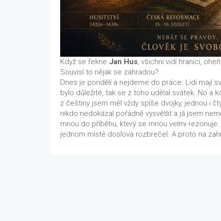
Když se řekne
Jan Hus
, všichni vidí hranici, oh
Souvisí to nějak se zahradou?
Dnes je pondělí a nejdeme do práce. Lidi mají svát
bylo důležité, tak se z toho udělal svátek. No a k
z češtiny jsem měl vždy spíše dvojky, jednou i č
nikdo nedokázal pořádně vysvětlit a já jsem ne
mnou do příběhu, který se mnou velmi rezonuje. Př
jednom místě doslova rozbrečel. A proto na zahrad