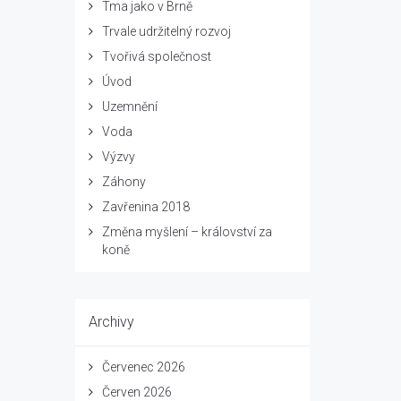
Tma jako v Brně
Trvale udržitelný rozvoj
Tvořivá společnost
Úvod
Uzemnění
Voda
Výzvy
Záhony
Zavřenina 2018
Změna myšlení – království za
koně
Archivy
Červenec 2026
Červen 2026