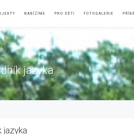
OJEKTY
NABÍZÍME
PRO DĚTI
FOTOGALERIE
PŘÍB
dník jazyka
 jazyka