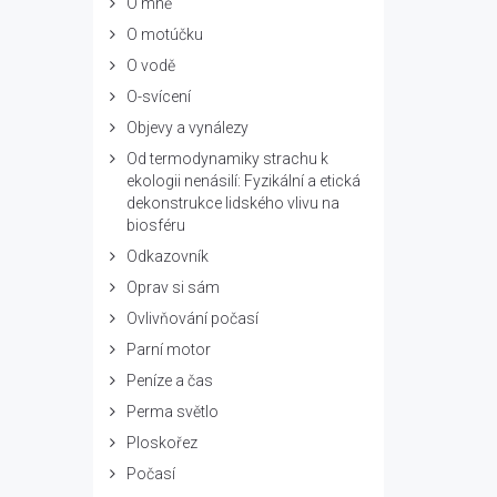
O mně
O motúčku
O vodě
O-svícení
Objevy a vynálezy
Od termodynamiky strachu k
ekologii nenásilí: Fyzikální a etická
dekonstrukce lidského vlivu na
biosféru
Odkazovník
Oprav si sám
Ovlivňování počasí
Parní motor
Peníze a čas
Perma světlo
Ploskořez
Počasí