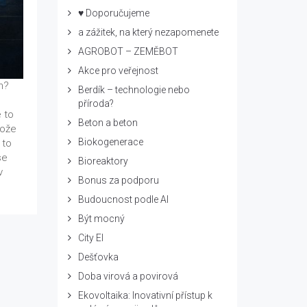
♥ Doporučujeme
a zážitek, na který nezapomenete
AGROBOT – ZEMĚBOT
Akce pro veřejnost
ěh?
Berdík – technologie nebo
příroda?
e to
Beton a beton
tože
Biokogenerace
 to
se
Bioreaktory
v
Bonus za podporu
Budoucnost podle AI
Být mocný
City El
Dešťovka
Doba virová a povirová
Ekovoltaika: Inovativní přístup k