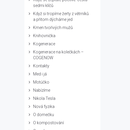
sedmi klíčů
Když si tropíme žerty z větrníků
a přitom dýcháme jed
Kmen tvořivých mužů
Knihovnička
Kogenerace
Kogenerace na kolečkách –
COGENOW
Kontakty
Med i já
Motúčko
Nabízíme
Nikola Tesla
Nová fyzika
O domečku
O kompostování