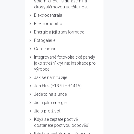
solární energii s důrazem na
ekosystémovou udržitelnost
Elektrocentrála
Elektromobilita
Energie a její transformace
Fotogalerie
Gardenman
Integrované fotovoltaické panely
jako střešní krytina: inspirace pro
výrobce
Jak se nám tu žije
Jan Hus (*1370 – †1415)
Jede to na slunce
Jídlo jako energie
Jídlo pro život
Když se zeptáte poctivě,
dostanete poctivou odpověď
Když se zeptáte poctivě: cesta