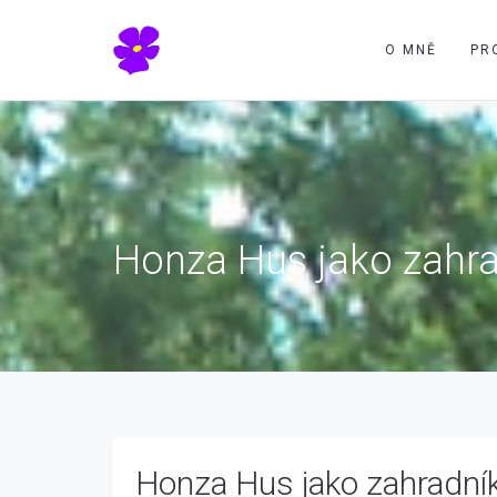
O MNĚ
PR
Honza Hus jako zahra
Honza Hus jako zahradník