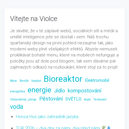
Vítejte na Violce
Je skvělé, že v té záplavě webů, sociálních sítí a médií a
umělé inteligence jste se dostali i sem. Náš trochu
sparťanský design na první pohled nezaujme tak, jako
moderní weby plné všelijakých efektů. Abyste nemuseli
proklikávat bohaté menu, které na mobilech nefunguje a
položky jsou až dole pod blogem, tak sem dáváme pár
zajímavých odkazů na rozkoukání, které stojí za to projít:
Bioreaktor
Elektromobil
Akce
Berdík
bioplyn
energie
Jídlo
kompostování
energetika
Pěstování
SVĚTLO
Obnovitelné_zdroje
teplo
Teslování
voda
Honza Hus jako zahradník jazyka
TUR 2026 – dva dny za námi, dva před námi