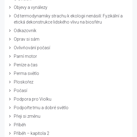
Objevy a vynálezy
Od termodynamiky strachu k ekologii nenásilí: Fyzikální a
etická dekonstrukce lidského vlivu na biosféru
Odkazovník
Oprav si sám
Ovlivňování počasí
Parní motor
Peníze a čas
Perma světlo
Ploskořez
Počasí
Podpora pro Violku
Podpořte tmu a dobré světlo
Přeji si změnu
Příběh
Příběh – kapitola 2