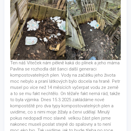
Ten náš Víteček nám pěkně kaká do plínek a jeho máma
Pavlína se rozhodla dát šanci další generaci
kompostovatelných plen. Vody na začátku jeho života
moc nebylo a praní látkových bylo docela na hraně. Petr
musel po více než 14 měsících vyčerpat vodu ze země
a to se mu fakt nechtělo. On těžaře fakt nemá rád, takže
to byla výjimka. Dnes 15.3.2025 zakládáme nové
kompostiště pro dva typy kompostovatelných plen a
uvidíme, co s nimi moje žížaly a červi udělají. Minulý
pokus nedopadl moc slavně. velkou část plen jsme
nakonec museli poslat stejně do spalovny a to není
moc eko bio. Tak uvidíme, jak to bude třeba po roce