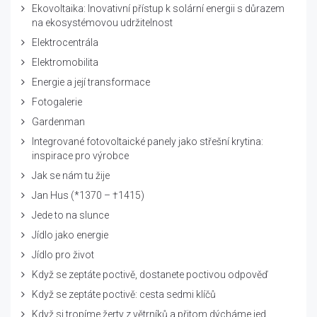
Ekovoltaika: Inovativní přístup k solární energii s důrazem
na ekosystémovou udržitelnost
Elektrocentrála
Elektromobilita
Energie a její transformace
Fotogalerie
Gardenman
Integrované fotovoltaické panely jako střešní krytina:
inspirace pro výrobce
Jak se nám tu žije
Jan Hus (*1370 – †1415)
Jede to na slunce
Jídlo jako energie
Jídlo pro život
Když se zeptáte poctivě, dostanete poctivou odpověď
Když se zeptáte poctivě: cesta sedmi klíčů
Když si tropíme žerty z větrníků a přitom dýcháme jed