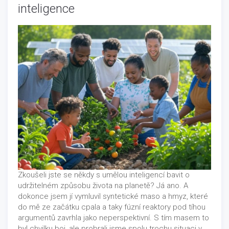
inteligence
Zkoušeli jste se někdy s umělou inteligencí bavit o
udržitelném způsobu života na planetě? Já ano. A
dokonce jsem jí vymluvil syntetické maso a hmyz, které
do mě ze začátku cpala a taky fúzní reaktory pod tíhou
argumentů zavrhla jako neperspektivní. S tím masem to
byl chvilku boj, ale probrali jsme spolu trochu situaci v