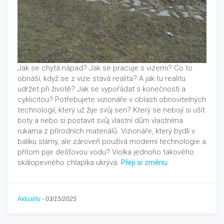
Jak se chytá nápad? Jak se pracuje s vizemi? Co to
obnáší, když se z vize stává realita? A jak tu realitu
udržet při životě? Jak se vypořádat s konečností a
cyklicitou? Potřebujete vizionáře v oblasti obnovitelných
technologií, který už žije svůj sen? Který se nebojí si ušít
boty a nebo si postavit svůj vlastní dům vlastníma
rukama z přírodních materiálů. Vizionáře, který bydlí v
balíku slámy, ale zároveň používá moderní technologie a
přitom pije dešťovou vodu? Violka jednoho takového
skálopevného chlapíka ukrývá.
Přeji si změnu
.
Aktuality
-
03/15/2025