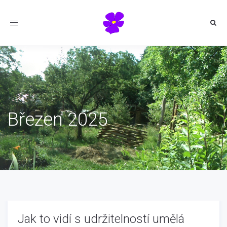
Toggle
navigation
Březen 2025
Jak to vidí s udržitelností umělá