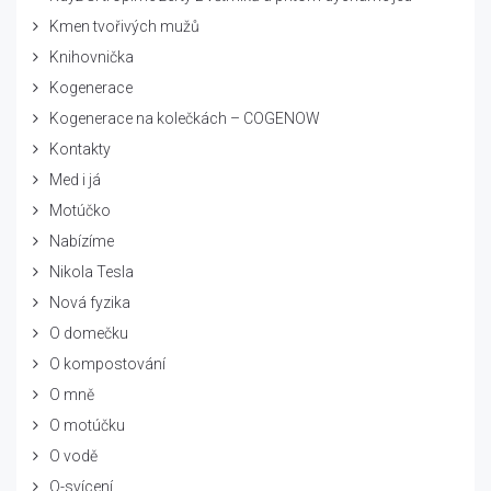
Kmen tvořivých mužů
Knihovnička
Kogenerace
Kogenerace na kolečkách – COGENOW
Kontakty
Med i já
Motúčko
Nabízíme
Nikola Tesla
Nová fyzika
O domečku
O kompostování
O mně
O motúčku
O vodě
O-svícení