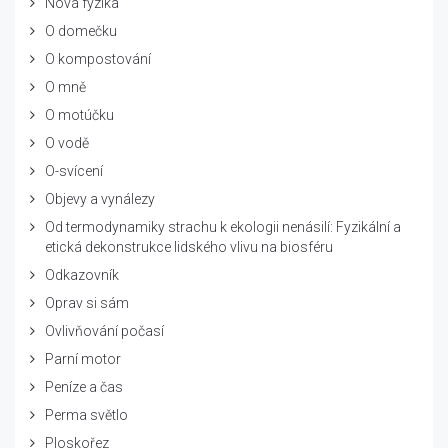
Nová fyzika
O domečku
O kompostování
O mně
O motúčku
O vodě
O-svícení
Objevy a vynálezy
Od termodynamiky strachu k ekologii nenásilí: Fyzikální a
etická dekonstrukce lidského vlivu na biosféru
Odkazovník
Oprav si sám
Ovlivňování počasí
Parní motor
Peníze a čas
Perma světlo
Ploskořez