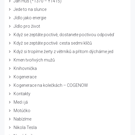
Jan Hus (*1370 – †1415)
Jede to na slunce
Jídlo jako energie
Jídlo pro život
Když se zeptáte poctivě, dostanete poctivou odpověď
Když se zeptáte poctivě: cesta sedmi klíčů
Když si tropíme žerty z větrníků a přitom dýcháme jed
Kmen tvořivých mužů
Knihovnička
Kogenerace
Kogenerace na kolečkách – COGENOW
Kontakty
Med i já
Motúčko
Nabízíme
Nikola Tesla