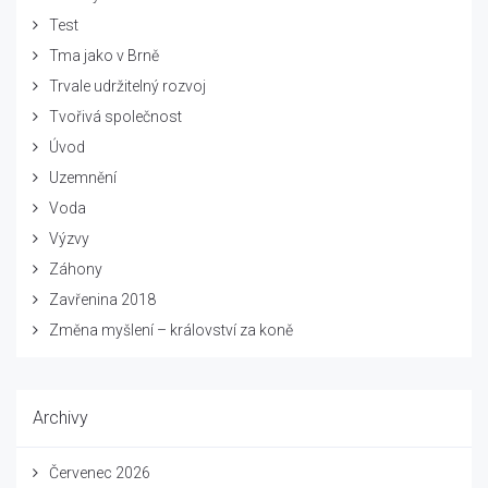
Test
Tma jako v Brně
Trvale udržitelný rozvoj
Tvořivá společnost
Úvod
Uzemnění
Voda
Výzvy
Záhony
Zavřenina 2018
Změna myšlení – království za koně
Archivy
Červenec 2026