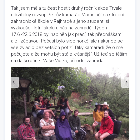
Tak jsem měla tu čest hostit druhý ročník akce Trvale
udržitelný rozvoj. Petrův kamarád Martin učí na střední
zahradnické škole v Rajhradě a jeho studenti si
vyzkoušeli letní školu u nás na zahradě. Týden
17.6.-22.6.2018 byl naplněn jak prací, tak přednáškami
ale i zábavou. Počasí bylo sice horké, ale nakonec se
vše zvládlo bez větších potíží. Díky kamarádi, že o mě
pečujete a že mohu být stále krásnější. Už teď se těším
na další ročník. Vaše Violka, přírodní zahrada.