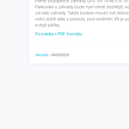
Přímé souřadnice zahrady GPS: 49°14’46.5″N 16°3
Parkování u zahrady bude nyní mírně složitější, 
od naší zahrady. Takže budete muset své železn
nebo ještě dále u posedu, pod vedením VN je poš
a dojít pěšky.
Pozvánka v PDF formátu
Aktuality
-
04/25/2019