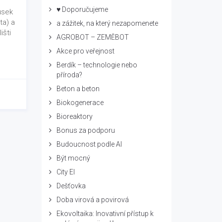
♥ Doporučujeme
usek
ta) a
a zážitek, na který nezapomenete
išti
AGROBOT – ZEMĚBOT
Akce pro veřejnost
Berdík – technologie nebo
příroda?
Beton a beton
Biokogenerace
Bioreaktory
Bonus za podporu
Budoucnost podle AI
Být mocný
City El
Dešťovka
Doba virová a povirová
Ekovoltaika: Inovativní přístup k