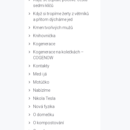
sedmi klíčů
Když si tropíme žerty z větrníků
a přitom dýcháme jed
Kmen tvořivých mužů
Knihovnička
Kogenerace
Kogenerace na kolečkách –
COGENOW
Kontakty
Med i já
Motúčko
Nabízíme
Nikola Tesla
Nová fyzika
O domečku
O kompostování