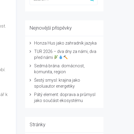
ost.
Nejnovější příspěvky
Honza Hus jako zahradník jazyka
o
TUR 2026 – dva dny za námi, dva
.
před námi
o
Sedmá brána: domácnost,
bí.
komunita, region
Šestý smysl: krajina jako
spoluautor energetiky
ář k
Pátý element: doprava a průmysl
jako součást ekosystému
Stránky