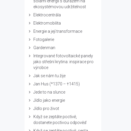
solární energii s důrazem na
ekosystémovou udržitelnost
Elektrocentrála
Elektromobilita
Energie a její transformace
Fotogalerie
Gardenman
Integrované fotovoltaické panely
jako střešní krytina: inspirace pro
výrobce
Jak se nám tu žije
Jan Hus (*1370 – †1415)
Jede to na slunce
Jídlo jako energie
Jídlo pro život
Když se zeptáte poctivě,
dostanete poctivou odpověď
Když se zeptáte poctivě: cesta