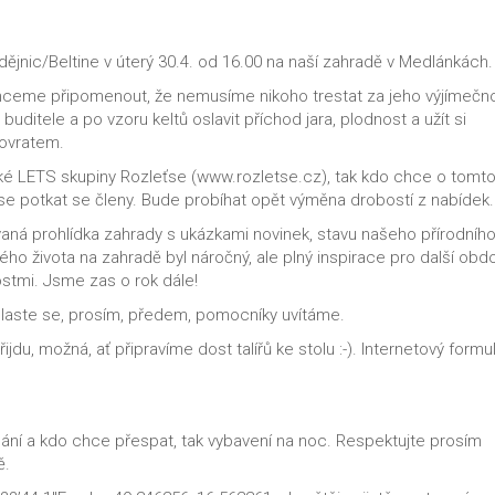
ějnic/Beltine v úterý 30.4. od 16.00 na naší zahradě v Medlánkách.
 chceme připomenout, že nemusíme nikoho trestat za jeho výjímečn
ditele a po vzoru keltů oslavit příchod jara, plodnost a užít si
novratem.
ké LETS skupiny Rozleťse (www.rozletse.cz), tak kdo chce o tomt
se potkat se členy. Bude probíhat opět výměna drobostí z nabídek
vaná prohlídka zahrady s ukázkami novinek, stavu našeho přírodníh
ného života na zahradě byl náročný, ale plný inspirace pro další obdo
stmi. Jsme zas o rok dále!
. Hlaste se, prosím, předem, pomocníky uvítáme.
jdu, možná, ať připravíme dost talířů ke stolu :-). Internetový formul
ní a kdo chce přespat, tak vybavení na noc. Respektujte prosím
ě.