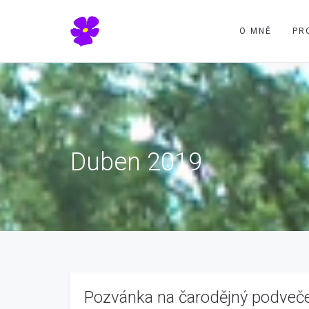
O MNĚ
PR
Duben 2019
Pozvánka na čarodějný podveč