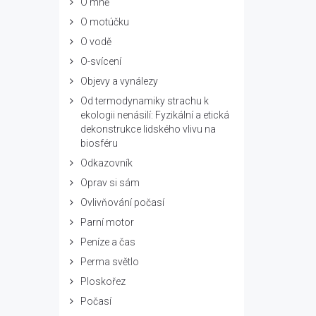
O mně
O motúčku
O vodě
O-svícení
Objevy a vynálezy
Od termodynamiky strachu k
ekologii nenásilí: Fyzikální a etická
dekonstrukce lidského vlivu na
biosféru
Odkazovník
Oprav si sám
Ovlivňování počasí
Parní motor
Peníze a čas
Perma světlo
Ploskořez
Počasí