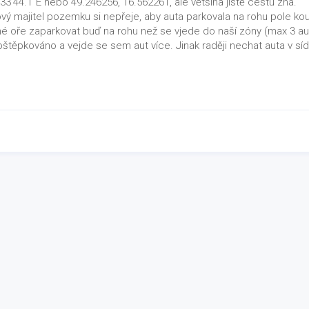
3’44.1″E nebo 49.246256, 16.562261, ale většina jistě cestu zná.
nový majitel pozemku si nepřeje, aby auta parkovala na rohu pole ko
é oře zaparkovat buď na rohu než se vjede do naší zóny (max 3 au
těpkováno a vejde se sem aut více. Jinak raději nechat auta v sídl