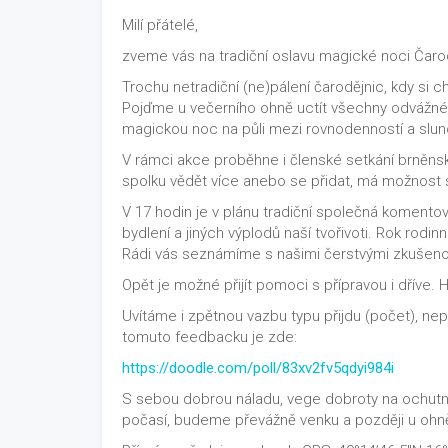
Milí přátelé,
zveme vás na tradiční oslavu magické noci Čarod
Trochu netradiční (ne)pálení čarodějnic, kdy si
Pojďme u večerního ohně uctít všechny odvážné bu
magickou noc na půli mezi rovnodenností a slu
V rámci akce proběhne i členské setkání brněns
spolku vědět více anebo se přidat, má možnost 
V 17 hodin je v plánu tradiční společná komento
bydlení a jiných výplodů naší tvořivoti. Rok rodin
Rádi vás seznámíme s našimi čerstvými zkušeno
Opět je možné přijít pomoci s přípravou i dříve
Uvítáme i zpětnou vazbu typu přijdu (počet), nepři
tomuto feedbacku je zde:
https://doodle.com/poll/83xv2fv5qdyi984i
S sebou dobrou náladu, vege dobroty na ochutná
počasí, budeme převážně venku a později u ohn