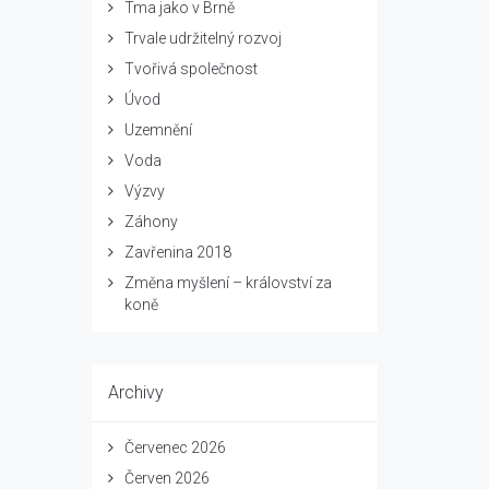
Tma jako v Brně
Trvale udržitelný rozvoj
Tvořivá společnost
Úvod
Uzemnění
Voda
Výzvy
Záhony
Zavřenina 2018
Změna myšlení – království za
koně
Archivy
Červenec 2026
Červen 2026