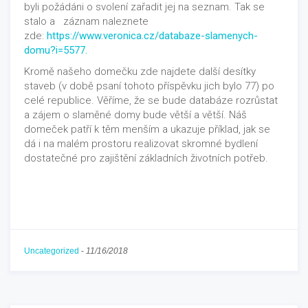
byli požádáni o svolení zařadit jej na seznam. Tak se
stalo a záznam naleznete
zde:
https://www.veronica.cz/databaze-slamenych-
domu?i=5577.
Kromě našeho domečku zde najdete další desítky
staveb (v době psaní tohoto příspěvku jich bylo 77) po
celé republice. Věříme, že se bude databáze rozrůstat
a zájem o slaměné domy bude větší a větší. Náš
domeček patří k těm menším a ukazuje příklad, jak se
dá i na malém prostoru realizovat skromné bydlení
dostatečné pro zajištění základních životních potřeb.
Uncategorized
-
11/16/2018