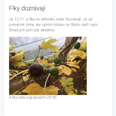
Fíky dozrávají
Je 12.11. a fíky ve skleníku stále dozrávají. Je už
poměrně zima, ale oproti loňsku se fíkům daří i nyní.
Snad jich ješt pár sklidíme.
A fíky stále zrají (podzim 2018)