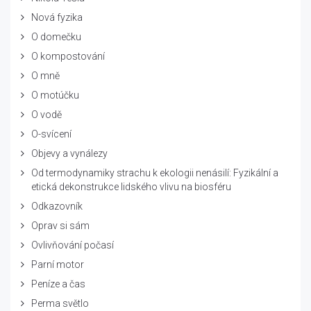
Nová fyzika
O domečku
O kompostování
O mně
O motúčku
O vodě
O-svícení
Objevy a vynálezy
Od termodynamiky strachu k ekologii nenásilí: Fyzikální a
etická dekonstrukce lidského vlivu na biosféru
Odkazovník
Oprav si sám
Ovlivňování počasí
Parní motor
Peníze a čas
Perma světlo