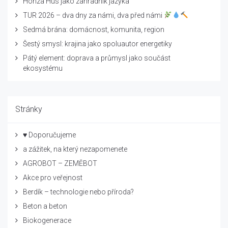
Honza Hus jako zahradník jazyka
TUR 2026 – dva dny za námi, dva před námi
Sedmá brána: domácnost, komunita, region
Šestý smysl: krajina jako spoluautor energetiky
Pátý element: doprava a průmysl jako součást
ekosystému
Stránky
♥ Doporučujeme
a zážitek, na který nezapomenete
AGROBOT – ZEMĚBOT
Akce pro veřejnost
Berdík – technologie nebo příroda?
Beton a beton
Biokogenerace