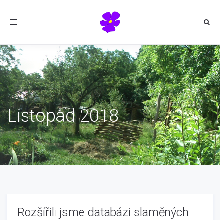
Toggle
navigation
Listopad 2018
Rozšířili jsme databázi slaměných