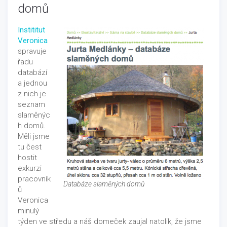
domů
Instititut
Veronica
spravuje
řadu
databází
a jednou
z nich je
seznam
slaměnýc
h domů.
Měli jsme
tu čest
hostit
exkurzi
pracovník
Databáze slaměných domů
ů
Veronica
minulý
týden ve středu a náš domeček zaujal natolik, že jsme