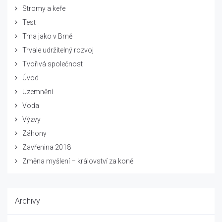
Stromy a keře
Test
Tma jako v Brně
Trvale udržitelný rozvoj
Tvořivá společnost
Úvod
Uzemnění
Voda
Výzvy
Záhony
Zavřenina 2018
Změna myšlení – království za koně
Archivy