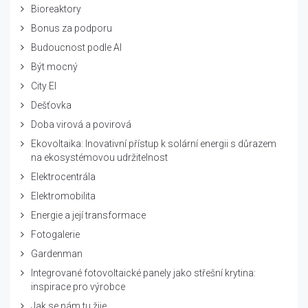
Bioreaktory
Bonus za podporu
Budoucnost podle AI
Být mocný
City El
Dešťovka
Doba virová a povirová
Ekovoltaika: Inovativní přístup k solární energii s důrazem
na ekosystémovou udržitelnost
Elektrocentrála
Elektromobilita
Energie a její transformace
Fotogalerie
Gardenman
Integrované fotovoltaické panely jako střešní krytina:
inspirace pro výrobce
Jak se nám tu žije