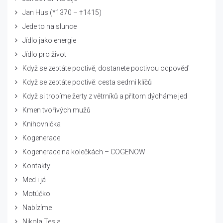
Jan Hus (*1370 – †1415)
Jede to na slunce
Jídlo jako energie
Jídlo pro život
Když se zeptáte poctivě, dostanete poctivou odpověď
Když se zeptáte poctivě: cesta sedmi klíčů
Když si tropíme žerty z větrníků a přitom dýcháme jed
Kmen tvořivých mužů
Knihovnička
Kogenerace
Kogenerace na kolečkách – COGENOW
Kontakty
Med i já
Motúčko
Nabízíme
Nikola Tesla