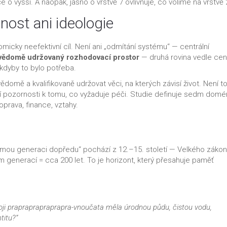
 o vyšší. A naopak, jasno o vrstvě 7 ovlivňuje, co volíme na vrstvě 
ost ani ideologie
micky neefektivní cíl. Není ani „odmítání systému“ — centrální
vědomě udržovaný rozhodovací prostor
— druhá rovina vedle cent
 kdyby to bylo potřeba.
omě a kvalifikovaně udržovat věci, na kterých závisí život. Není t
ní pozornosti k tomu, co vyžaduje péči. Studie definuje sedm domé
oprava, finance, vztahy.
dmou generaci dopředu“ pochází z 12.–15. století — Velkého záko
generací = cca 200 let. To je horizont, který přesahuje paměť
oji prapraprapraprapra-vnoučata měla úrodnou půdu, čistou vodu,
titu?“