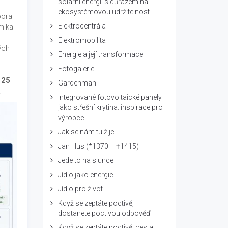
solární energii s důrazem na
ekosystémovou udržitelnost
pora
Elektrocentrála
mika
Elektromobilita
ých
Energie a její transformace
Fotogalerie
,
25
Gardenman
.
Integrované fotovoltaické panely
jako střešní krytina: inspirace pro
výrobce
Jak se nám tu žije
Jan Hus (*1370 – †1415)
Jede to na slunce
Jídlo jako energie
Jídlo pro život
Když se zeptáte poctivě,
dostanete poctivou odpověď
Když se zeptáte poctivě: cesta