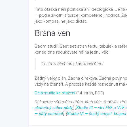
Tato otázka není politická ani ideologická. Je to
— podle životní situace, kompetencí, hodnot. Žá
jako kompas, ne jako diktát.
Brána ven
Sedm studií. Šest set stran textu, tabulek a refer
konec dne redukovatelné na jednu věc:
Cesta začíná tam, kde končí čtení.
Žádný velký plán. Žádná direktiva. Žádná povinn
vždy na čtenáři. A protože každé rozhodnutí m
Celá studie ke stažení
(14 stran, PDF)
Děkujeme všem čtenářům, kteří sérii sledovali. Předc
skutečný zábor půdy
], [
Studie III — vliv FVE a VTE 
— pátý element
], [
Studie VI — šestý smysl: krajina