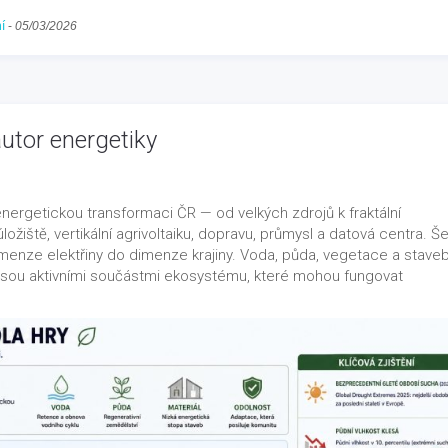
í
-
05/03/2026
autor energetiky
 energetickou transformaci ČR — od velkých zdrojů k fraktální
úložiště, vertikální agrivoltaiku, dopravu, průmysl a datová centra. Š
menze elektřiny do dimenze krajiny. Voda, půda, vegetace a staveb
Jsou aktivními součástmi ekosystému, které mohou fungovat