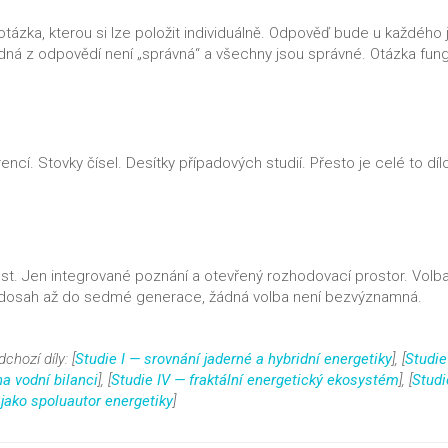
 otázka, kterou si lze položit individuálně. Odpověď bude u každého 
dná z odpovědí není „správná“ a všechny jsou správné. Otázka fun
encí. Stovky čísel. Desítky případových studií. Přesto je celé to díl
ost. Jen integrované poznání a otevřený rozhodovací prostor. Volba
á dosah až do sedmé generace, žádná volba není bezvýznamná.
hozí díly: [
Studie I — srovnání jaderné a hybridní energetiky
], [
Studie
na vodní bilanci
], [
Studie IV — fraktální energetický ekosystém
], [
Studi
 jako spoluautor energetiky
]