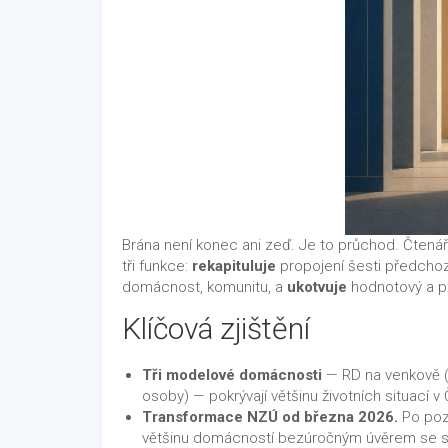
Brána není konec ani zeď. Je to průchod. Čtenář
tři funkce:
rekapituluje
propojení šesti předchoz
domácnost, komunitu, a
ukotvuje
hodnotový a pra
Klíčová zjištění
Tři modelové domácnosti
— RD na venkově (
osoby) — pokrývají většinu životních situací v
Transformace NZÚ od března 2026.
Po poz
většinu domácností bezúročným úvěrem se spl