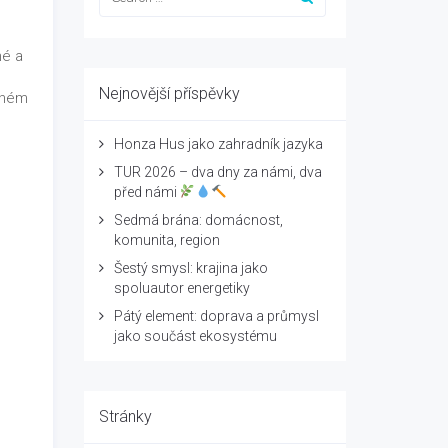
né a
Nejnovější příspěvky
deném
Honza Hus jako zahradník jazyka
TUR 2026 – dva dny za námi, dva
před námi
Sedmá brána: domácnost,
komunita, region
Šestý smysl: krajina jako
spoluautor energetiky
Pátý element: doprava a průmysl
jako součást ekosystému
Stránky