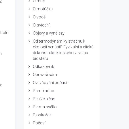
2.
O mně
O motúčku
O vodě
O-svícení
rální
Objevy a vynálezy
Od termodynamiky strachu k
ekologii nenásilí: Fyzikální a etická
o
dekonstrukce lidského vlivu na
n
biosféru
Odkazovník
Oprav si sám
Ovlivňování počasí
na
Parní motor
Peníze a čas
Perma světlo
Ploskořez
Počasí