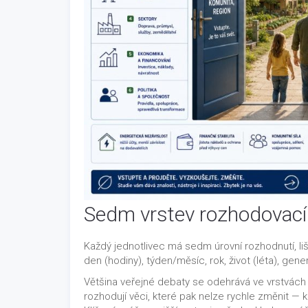
Sedm vrstev rozhodovací
Každý jednotlivec má sedm úrovní rozhodnutí, l
den (hodiny), týden/měsíc, rok, život (léta), gene
Většina veřejné debaty se odehrává ve vrstvách
rozhodují věci, které pak nelze rychle změnit — k