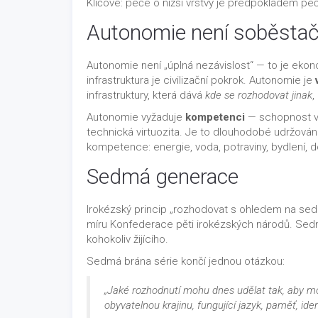
Klíčové: péče o nižší vrstvy je předpokladem péče
Autonomie není soběstačn
Autonomie není „úplná nezávislost“ — to je ekono
infrastruktura je civilizační pokrok. Autonomie je
infrastruktury, která dává
kde se rozhodovat jinak
,
Autonomie vyžaduje
kompetenci
— schopnost věd
technická virtuozita. Je to dlouhodobé udržová
kompetence: energie, voda, potraviny, bydlení, d
Sedmá generace
Irokézský princip „rozhodovat s ohledem na se
míru Konfederace pěti irokézských národů. Sedm 
kohokoliv žijícího.
Sedmá brána série končí jednou otázkou:
„Jaké rozhodnutí mohu dnes udělat tak, aby m
obyvatelnou krajinu, fungující jazyk, paměť, iden