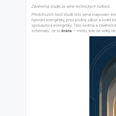
Závěrečná studie ze série technických rozborů
Předchozích šest studií této série mapovalo en
hybridní energetiky, přes plošný zábor a vodní bil
spoluautora energetiky. Tato sedmá a závěrečná 
schématu. Je to
brána
— místo, kde se velký obr