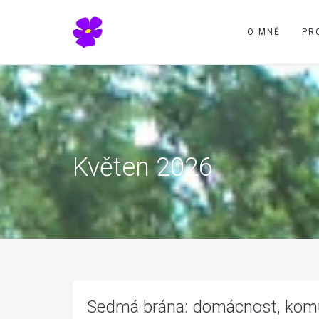
O MNĚ
PR
Květen 2026
Sedmá brána: domácnost, komu