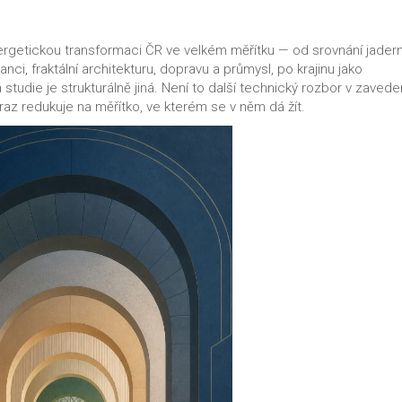
ergetickou transformaci ČR ve velkém měřítku — od srovnání jader
anci, fraktální architekturu, dopravu a průmysl, po krajinu jako
studie je strukturálně jiná. Není to další technický rozbor v zave
az redukuje na měřítko, ve kterém se v něm dá žít.