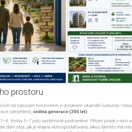
ho prostoru
išících se časovým horizontem a dosahem: okamžik (sekundy–minut
race (desetiletí),
sedmá generace (200 let)
.
 1–4. Vrstvy 5–7 jsou systémově podceněné. Přitom právě v nich s
de dům stojí, jak je krajina obhospodařovaná, jakou identitu má mís