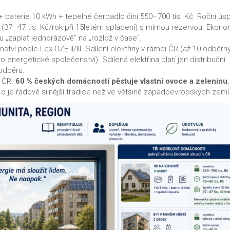
 baterie 10 kWh + tepelné čerpadlo činí 550–700 tis. Kč. Roční ús
ru (37–47 tis. Kč/rok při 15letém splácení) s mírnou rezervou. Ekono
u „zaplať jednorázově“ na „rozlož v čase“.
tví podle Lex OZE II/III. Sdílení elektřiny v rámci ČR (až 10 odběrn
o energetické společenství). Sdílená elektřina platí jen distribuční
odběru.
 ČR.
60 % českých domácností pěstuje vlastní ovoce a zeleninu
To je řádově silnější tradice než ve většině západoevropských zemí