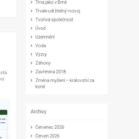
Tma jako v Brně
Trvale udržitelný rozvoj
Tvořivá společnost
Úvod
Uzemnění
Voda
Výzvy
Záhony
Zavřenina 2018
está
ní
Změna myšlení – království za
koně
Archivy
Červenec 2026
Červen 2026