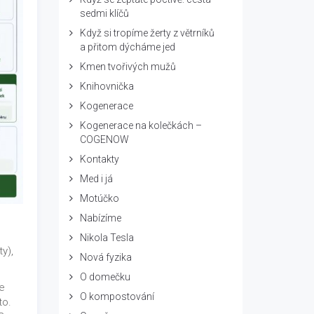
sedmi klíčů
Když si tropíme žerty z větrníků
a přitom dýcháme jed
Kmen tvořivých mužů
Knihovnička
Kogenerace
Kogenerace na kolečkách –
COGENOW
Kontakty
Med i já
Motúčko
Nabízíme
Nikola Tesla
y),
Nová fyzika
O domečku
e
O kompostování
to.