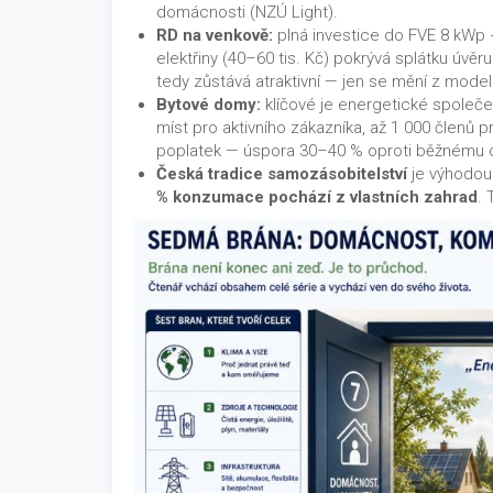
domácnosti (NZÚ Light).
RD na venkově:
plná investice do FVE 8 kWp +
elektřiny (40–60 tis. Kč) pokrývá splátku úvě
tedy zůstává atraktivní — jen se mění z model
Bytové domy:
klíčové je energetické společens
míst pro aktivního zákazníka, až 1 000 členů pr
poplatek — úspora 30–40 % oproti běžnému 
Česká tradice samozásobitelství
je výhodou
% konzumace pochází z vlastních zahrad
. 