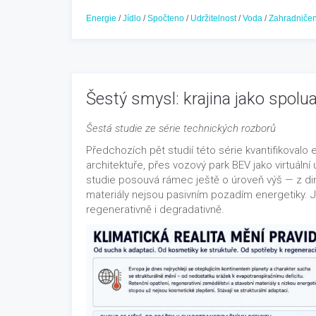
Energie
/
Jídlo
/
Spočteno
/
Udržitelnost
/
Voda
/
Zahradničen
Šestý smysl: krajina jako spolu
Šestá studie ze série technických rozborů
Předchozích pět studií této série kvantifikovalo
architektuře, přes vozový park BEV jako virtuální 
studie posouvá rámec ještě o úroveň výš — z di
materiály nejsou pasivním pozadím energetiky. 
regenerativně i degradativně.