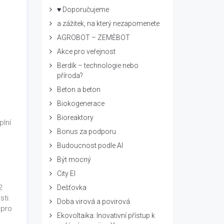
♥ Doporučujeme
a zážitek, na který nezapomenete
AGROBOT – ZEMĚBOT
Akce pro veřejnost
Berdík – technologie nebo
příroda?
Beton a beton
Biokogenerace
Bioreaktory
plní
Bonus za podporu
Budoucnost podle AI
Být mocný
City El
2
Dešťovka
sti.
Doba virová a povirová
 pro
Ekovoltaika: Inovativní přístup k