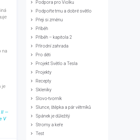
Podpora pro Violku
jiná
Podpořte tmu a dobré světlo
guje
Přeji si změnu
Příběh
Příběh – kapitola 2
Přírodní zahrada
o na
Pro děti
Projekt Světlo a Tesla
Projekty
Recepty
 je
Skleníky
Slovo-tvorník
Slunce, štěpka a pár větrníků
 II —
Spánek je důležitý
e V
Stromy a keře
Test