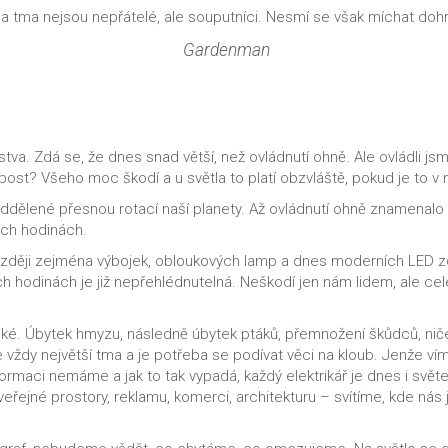
 a tma nejsou nepřátelé, ale souputníci. Nesmí se však míchat do
Gardenman
dstva. Zdá se, že dnes snad větší, než ovládnutí ohně. Ale ovládli 
st? Všeho moc škodí a u světla to platí obzvláště, pokud je to v
ddělené přesnou rotací naší planety. Až ovládnutí ohně znamenalo č
ích hodinách.
později zejména výbojek, obloukových lamp a dnes moderních LED z
 hodinách je již nepřehlédnutelná. Neškodí jen nám lidem, ale celé
ké. Úbytek hmyzu, následně úbytek ptáků, přemnožení škůdců, ničen
e vždy největší tma a je potřeba se podívat věci na kloub. Jenže ví
formaci nemáme a jak to tak vypadá, každý elektrikář je dnes i světe
eřejné prostory, reklamu, komerci, architekturu – svítíme, kde nás