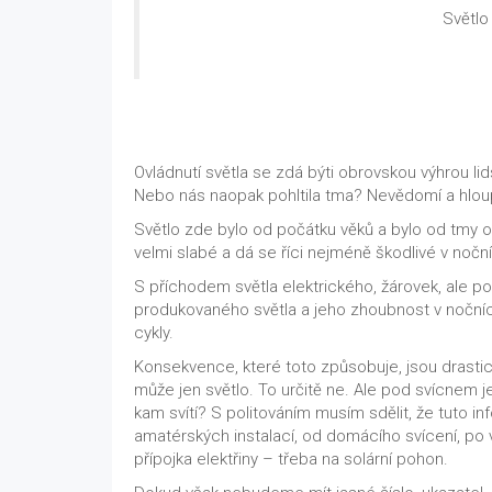
Světlo
Ovládnutí světla se zdá býti obrovskou výhrou li
Nebo nás naopak pohltila tma? Nevědomí a hloupo
Světlo zde bylo od počátku věků a bylo od tmy o
velmi slabé a dá se říci nejméně škodlivé v nočn
S příchodem světla elektrického, žárovek, ale 
produkovaného světla a jeho zhoubnost v nočních
cykly.
Konsekvence, které toto způsobuje, jsou drastic
může jen světlo. To určitě ne. Ale pod svícnem j
kam svítí? S politováním musím sdělit, že tuto in
amatérských instalací, od domácího svícení, po v
přípojka elektřiny – třeba na solární pohon.