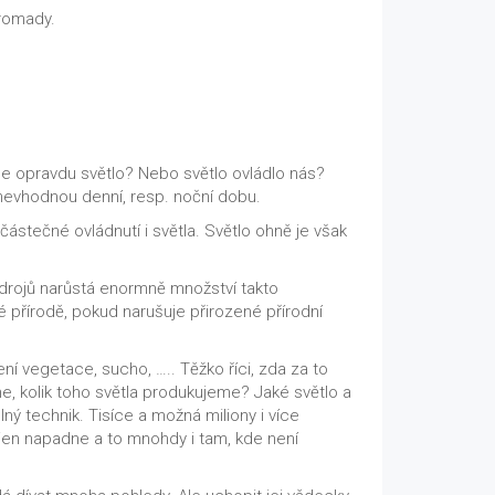
hromady.
jsme opravdu světlo? Nebo světlo ovládlo nás?
 nevhodnou denní, resp. noční dobu.
ástečné ovládnutí i světla. Světlo ohně je však
drojů narůstá enormně množství takto
 přírodě, pokud narušuje přirozené přírodní
í vegetace, sucho, ….. Těžko říci, zda za to
me, kolik toho světla produkujeme? Jaké světlo a
lný technik. Tisíce a možná miliony i více
 jen napadne a to mnohdy i tam, kde není