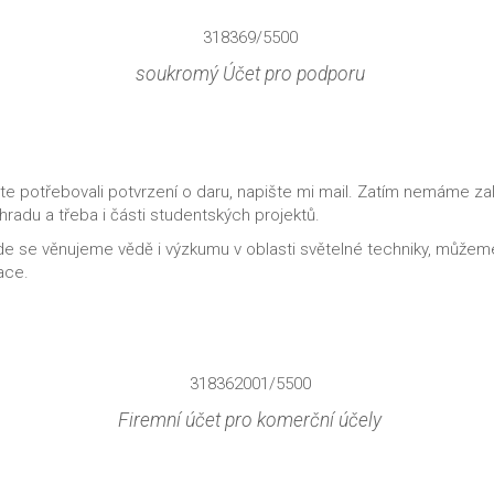
318369/5500
soukromý Účet pro podporu
te potřebovali potvrzení o daru, napište mi mail. Zatím nemáme za
radu a třeba i části studentských projektů.
kde se věnujeme vědě i výzkumu v oblasti světelné techniky, můžeme
ace.
318362001/5500
Firemní účet pro komerční účely