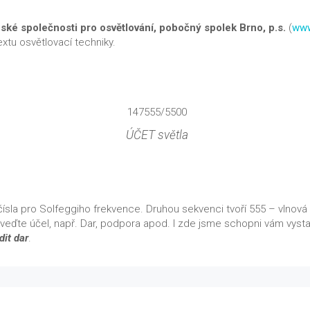
ské společnosti pro osvětlování, pobočný spolek Brno, p.s.
(
www
extu osvětlovací techniky.
147555/5500
ÚČET světla
ísla pro Solfeggiho frekvence. Druhou sekvenci tvoří 555 – vlnová dél
uveďte účel, např. Dar, podpora apod. I zde jsme schopni vám vyst
dit dar
.