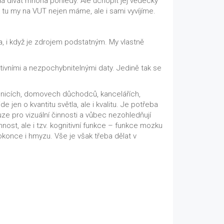
 dívat mnoha pohledy. Ale uchopit jej vědecky
 tu my na VUT nejen máme, ale i sami vyvíjíme.
a, i když je zdrojem podstatným. My vlastně
tivními a nezpochybnitelnými daty. Jedině tak se
nicích, domovech důchodců, kancelářích,
n o kvantitu světla, ale i kvalitu. Je potřeba
ze pro vizuální činnosti a vůbec nezohledňují
innost, ale i tzv. kognitivní funkce – funkce mozku
 dokonce i hmyzu. Vše je však třeba dělat v