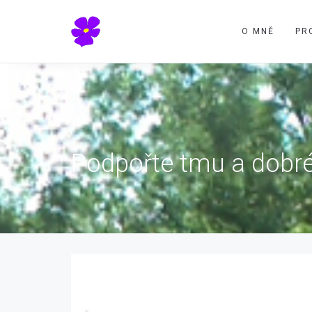
O MNĚ
PR
Podpořte tmu a dobré