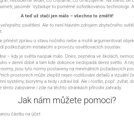
 graf, nebudeme vědět, co chytáme, co omezujeme. Na světlo se dá
uxmetr, jasoměr. Vyžaduje to poměrně sofistikovanou technologii. A
A teď už stačí jen málo – všechno to změřit!
t veřejného osvětlení. Ale to není hlavním zdrojem zbytečného světl
t.
ve přinést zprávu o stavu nočního nebe a mohli argumentovat objek
í poškozujícím instalacím a provozu osvětlovacích soustav.
e – kdy je světla naopak málo. Dnes, zejména ve školách, nemoc
 v denní době a tam kde dokonce nedopadá denní světlo. A nejde je
ké normy, jsou tyto normy postaveny na minimálních požadavcích pou
třních prostorech může zlepšit nejen rozlišování detailů a vizuální č
í systémy, biorytmy a tedy i zdraví lidí. Ale i rostlin, popř. zvířat,
se tímto zabýváme i zde na těchto stránkách přírodní zahrady.
Jak nám můžete pomoci?
vanou částku na účet