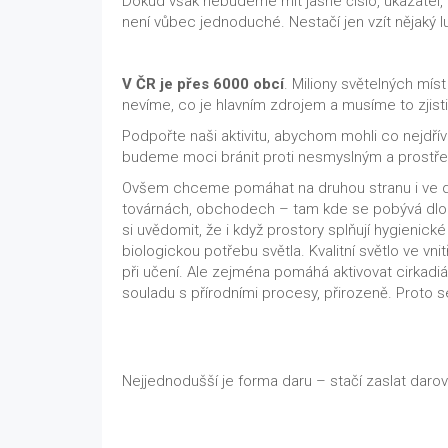
Dokud však nebudeme mít jasné číslo, ukazatel,
není vůbec jednoduché. Nestačí jen vzít nějaký l
V ČR je přes 6000 obcí
. Miliony světelných mís
nevíme, co je hlavním zdrojem a musíme to zjisti
Podpořte naši aktivitu, abychom mohli co nejdří
budeme moci bránit proti nesmyslným a prostřed
Ovšem chceme pomáhat na druhou stranu i ve dn
továrnách, obchodech – tam kde se pobývá dlouho
si uvědomit, že i když prostory splňují hygienic
biologickou potřebu světla. Kvalitní světlo ve vni
při učení. Ale zejména pomáhá aktivovat cirkadiánn
souladu s přírodními procesy, přirozeně. Proto 
Nejjednodušší je forma daru – stačí zaslat daro