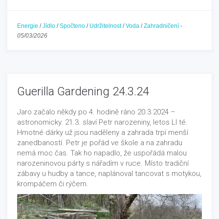
Energie
/
Jídlo
/
Spočteno
/
Udržitelnost
/
Voda
/
Zahradničení
-
05/03/2026
Guerilla Gardening 24.3.24
Jaro začalo někdy po 4. hodině ráno 20.3.2024 –
astronomicky. 21.3. slaví Petr narozeniny, letos LI té.
Hmotné dárky už jsou naděleny a zahrada trpí menší
zanedbaností. Petr je pořád ve škole a na zahradu
nemá moc čas. Tak ho napadlo, že uspořádá malou
narozeninovou párty s nářadím v ruce. Místo tradiční
zábavy u hudby a tance, naplánoval tancovat s motykou,
krompáčem či rýčem.