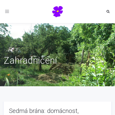
Toggle
navigation
Zahradničení
Sedmá brána: domácnost,