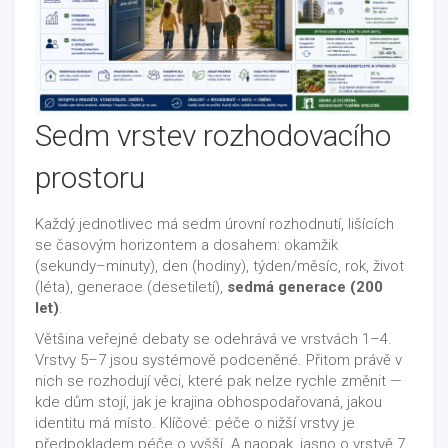
Sedm vrstev rozhodovacího
prostoru
Každý jednotlivec má sedm úrovní rozhodnutí, lišících
se časovým horizontem a dosahem: okamžik
(sekundy–minuty), den (hodiny), týden/měsíc, rok, život
(léta), generace (desetiletí),
sedmá generace (200
let)
.
Většina veřejné debaty se odehrává ve vrstvách 1–4.
Vrstvy 5–7 jsou systémově podceněné. Přitom právě v
nich se rozhodují věci, které pak nelze rychle změnit —
kde dům stojí, jak je krajina obhospodařovaná, jakou
identitu má místo. Klíčové: péče o nižší vrstvy je
předpokladem péče o vyšší. A naopak, jasno o vrstvě 7