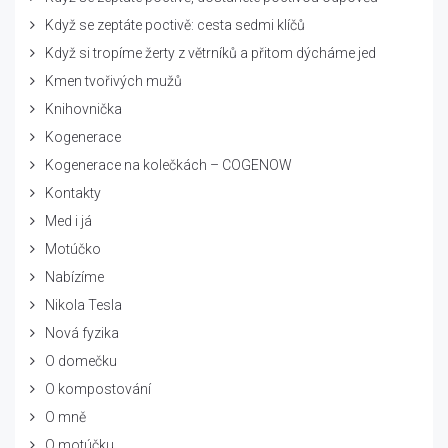
Když se zeptáte poctivě: cesta sedmi klíčů
Když si tropíme žerty z větrníků a přitom dýcháme jed
Kmen tvořivých mužů
Knihovnička
Kogenerace
Kogenerace na kolečkách – COGENOW
Kontakty
Med i já
Motúčko
Nabízíme
Nikola Tesla
Nová fyzika
O domečku
O kompostování
O mně
O motúčku