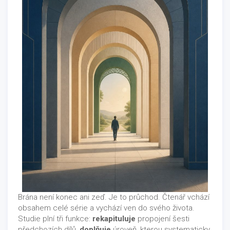
Brána není konec ani zeď. Je to průchod. Čtenář vchází
obsahem celé série a vychází ven do svého života.
Studie plní tři funkce:
rekapituluje
propojení šesti
předchozích dílů,
doplňuje
úroveň, kterou systematicky