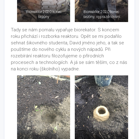
Bioreaktor 2020 konec
Bioreaktor 2020 konec
sezóny
sezóny, vyprazdňování
Tady se nám pomalu vypařuje biorekator. S koncem
roku přichází i rozborka reaktoru. Opět se mi podařilo
sehnat šikovného studenta, David jméno jeho, a tak se
pouštíme do nového cyklu a nových nápadů. Při
rozebírání reaktoru filozofujeme o přírodních
procesech a technologiích. A já se sám těším, co z nás
na konci roku (školního) vypadne.