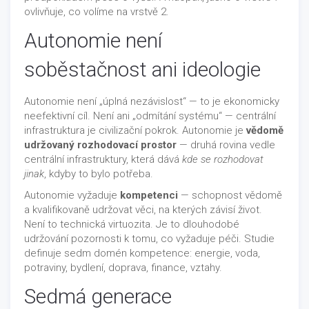
ovlivňuje, co volíme na vrstvě 2.
Autonomie není
soběstačnost ani ideologie
Autonomie není „úplná nezávislost“ — to je ekonomicky
neefektivní cíl. Není ani „odmítání systému“ — centrální
infrastruktura je civilizační pokrok. Autonomie je
vědomě
udržovaný rozhodovací prostor
— druhá rovina vedle
centrální infrastruktury, která dává
kde se rozhodovat
jinak
, kdyby to bylo potřeba.
Autonomie vyžaduje
kompetenci
— schopnost vědomě
a kvalifikovaně udržovat věci, na kterých závisí život.
Není to technická virtuozita. Je to dlouhodobé
udržování pozornosti k tomu, co vyžaduje péči. Studie
definuje sedm domén kompetence: energie, voda,
potraviny, bydlení, doprava, finance, vztahy.
Sedmá generace