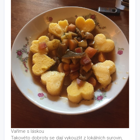
Vaříme s láskou
Takovéto dobroty se dají vykouzlit z lokálních surovin,