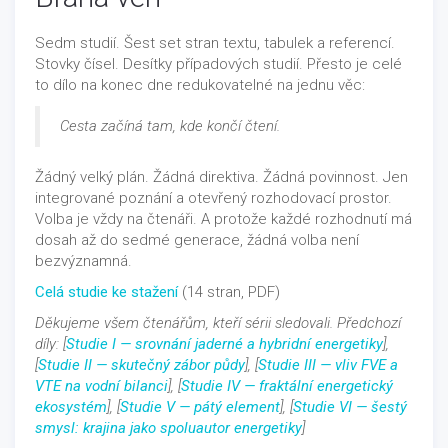
Sedm studií. Šest set stran textu, tabulek a referencí.
Stovky čísel. Desítky případových studií. Přesto je celé
to dílo na konec dne redukovatelné na jednu věc:
Cesta začíná tam, kde končí čtení.
Žádný velký plán. Žádná direktiva. Žádná povinnost. Jen
integrované poznání a otevřený rozhodovací prostor.
Volba je vždy na čtenáři. A protože každé rozhodnutí má
dosah až do sedmé generace, žádná volba není
bezvýznamná.
Celá studie ke stažení
(14 stran, PDF)
Děkujeme všem čtenářům, kteří sérii sledovali. Předchozí
díly: [
Studie I — srovnání jaderné a hybridní energetiky
],
[
Studie II — skutečný zábor půdy
], [
Studie III — vliv FVE a
VTE na vodní bilanci
], [
Studie IV — fraktální energetický
ekosystém
], [
Studie V — pátý element
], [
Studie VI — šestý
smysl: krajina jako spoluautor energetiky
]