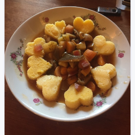
A co ty plasty? V přírodní zahradě? Bereme to jako
experiment. Nechceme se plasty zahrnout, ale slouží v
určitých oblastech lépe než čistě přírodní materiály.
Hold vše se z hlíny uplácat nedá. Tedy dá, ale životnost
je bídná.
Tak přejeme Berdíkovi úspěšnou sezónu a budeme
sbírat nejen plody, ale i fotky do příběhu.
Jídlo
/
Zahradničení
-
02/18/2024