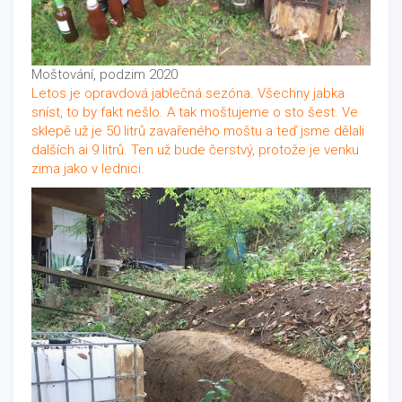
Moštování, podzim 2020
Letos je opravdová jablečná sezóna. Všechny jabka
sníst, to by fakt nešlo. A tak moštujeme o sto šest. Ve
sklepě už je 50 litrů zavařeného moštu a teď jsme dělali
dalších ai 9 litrů. Ten už bude čerstvý, protože je venku
zima jako v lednici.