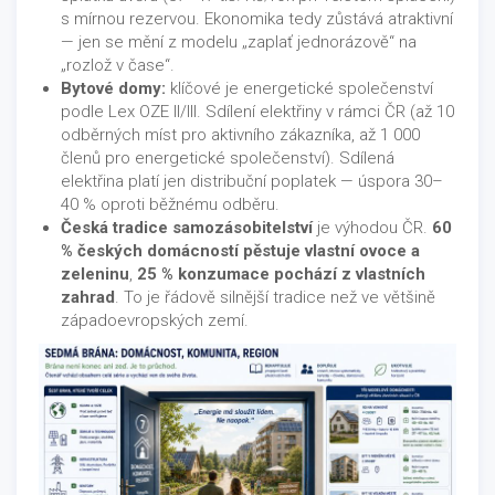
s mírnou rezervou. Ekonomika tedy zůstává atraktivní
— jen se mění z modelu „zaplať jednorázově“ na
„rozlož v čase“.
Bytové domy:
klíčové je energetické společenství
podle Lex OZE II/III. Sdílení elektřiny v rámci ČR (až 10
odběrných míst pro aktivního zákazníka, až 1 000
členů pro energetické společenství). Sdílená
elektřina platí jen distribuční poplatek — úspora 30–
40 % oproti běžnému odběru.
Česká tradice samozásobitelství
je výhodou ČR.
60
% českých domácností pěstuje vlastní ovoce a
zeleninu
,
25 % konzumace pochází z vlastních
zahrad
. To je řádově silnější tradice než ve většině
západoevropských zemí.