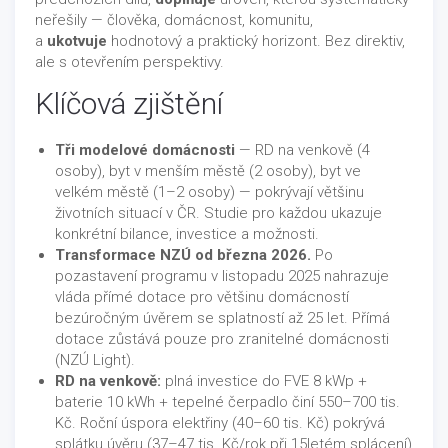
neřešily — člověka, domácnost, komunitu,
a
ukotvuje
hodnotový a praktický horizont. Bez direktiv,
ale s otevřením perspektivy.
Klíčová zjištění
Tři modelové domácnosti
— RD na venkově (4
osoby), byt v menším městě (2 osoby), byt ve
velkém městě (1–2 osoby) — pokrývají většinu
životních situací v ČR. Studie pro každou ukazuje
konkrétní bilance, investice a možnosti.
Transformace NZÚ od března 2026.
Po
pozastavení programu v listopadu 2025 nahrazuje
vláda přímé dotace pro většinu domácností
bezúročným úvěrem se splatností až 25 let. Přímá
dotace zůstává pouze pro zranitelné domácnosti
(NZÚ Light).
RD na venkově:
plná investice do FVE 8 kWp +
baterie 10 kWh + tepelné čerpadlo činí 550–700 tis.
Kč. Roční úspora elektřiny (40–60 tis. Kč) pokrývá
splátku úvěru (37–47 tis. Kč/rok při 15letém splácení)