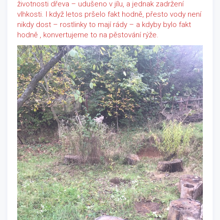
životnosti dřeva – udušeno v jílu, a jednak zadržení
vlhkosti. I když letos pršelo fakt hodně, přesto vody není
nikdy dost – rostlinky to mají rády – a kdyby bylo fakt
hodně , konvertujeme to na pěstování rýže.