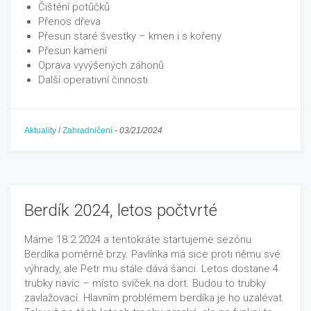
Čištění potůčků
Přenos dřeva
Přesun staré švestky – kmen i s kořeny
Přesun kamení
Oprava vyvýšených záhonů
Další operativní činnosti
Aktuality
/
Zahradničení
-
03/21/2024
Berdík 2024, letos počtvrté
Máme 18.2.2024 a tentokráte startujeme sezónu
Berdíka poměrně brzy. Pavlínka má sice proti němu své
výhrady, ale Petr mu stále dává šanci. Letos dostane 4
trubky navíc – místo svíček na dort. Budou to trubky
zavlažovací. Hlavním problémem berdíka je ho uzalévat.