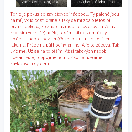
Závlahová nádoba, krok 1
Závlahová nádoba, krok 2
Tohle je pokus se zavlažovací nádobou. Ty pálené jsou
na můj vkus dosti drahé a taky se mi zdálo letos při
prvním pokusu, že zase tak moc nezavlažovala. A tak
zkouším verzi DIY, udělej si sám. Jíl do zemní díry,
uplácat nádobu bez hrnčířského kruhu a pálení, jen
rukama. Práce na půl hodiny, ani ne. A je to zábava. Tak
uvidíme. Už se na to těším. Až si takových nádob
udělám více, propojíme je trubičkou a uděláme
zavlažovací systém.