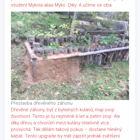
student Mykola alias Myko. Díky. A učíme se oba.
Přestavba dřevěného záhonu
Dřevěné záhony, byť z bytelných kulánů, mají svoji
životnost. Tento je tu nejméně 6 let a zatím stojí. Ale
díky dřevu a otvorům mezi kulány relativně více
prosychá. Tak dělám takový pokus – dostane hliněný
kabát. Tento upgrade by měl zajistit jednak zvětšení