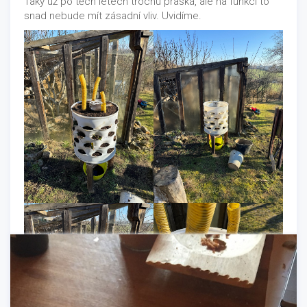
Taky už po těch letech trochu praská, ale na funkci to
snad nebude mít zásadní vliv. Uvidíme.