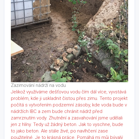
Zazimování nádrží na vodu
Jelikož využíváme dešťovou vodu čím dál více, vyvstává
problém, kde ji uskladnit čistou přes zimu. Tento projekt
počítá s vytvořením podzemní zásoby, kde voda bude v
nádržích IBC a zem bude chránit nádrž před
zamrznutím vody. Zhutnění a zasvahování jsme udělali
jen z hlíny. Tedy už žádný beton. Jak to vyschne, bude
to jako beton. Ale stále živé, po navlhčení zase
použitelné. Je to krásná práce. Pomáhá mi můj bývalý