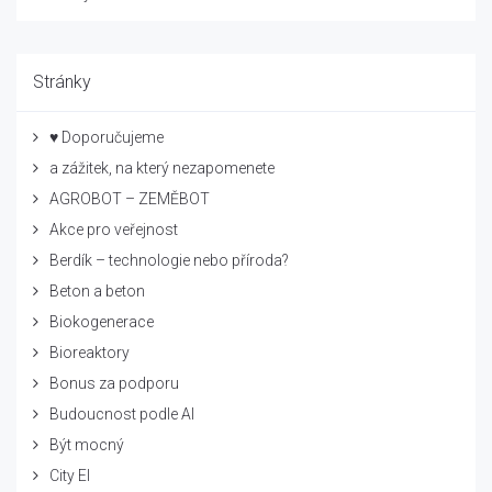
Stránky
♥ Doporučujeme
a zážitek, na který nezapomenete
AGROBOT – ZEMĚBOT
Akce pro veřejnost
Berdík – technologie nebo příroda?
Beton a beton
Biokogenerace
Bioreaktory
Bonus za podporu
Budoucnost podle AI
Být mocný
City El