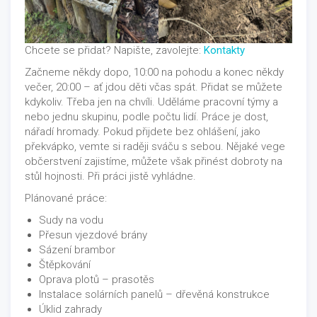
Chcete se přidat? Napište, zavolejte:
Kontakty
Začneme někdy dopo, 10:00 na pohodu a konec někdy
večer, 20:00 – ať jdou děti včas spát. Přidat se můžete
kdykoliv. Třeba jen na chvíli. Uděláme pracovní týmy a
nebo jednu skupinu, podle počtu lidí. Práce je dost,
nářadí hromady. Pokud přijdete bez ohlášení, jako
překvápko, vemte si raději sváču s sebou. Nějaké vege
občerstvení zajistíme, můžete však přinést dobroty na
stůl hojnosti. Při práci jistě vyhládne.
Plánované práce:
Sudy na vodu
Přesun vjezdové brány
Sázení brambor
Štěpkování
Oprava plotů – prasotěs
Instalace solárních panelů – dřevěná konstrukce
Úklid zahrady