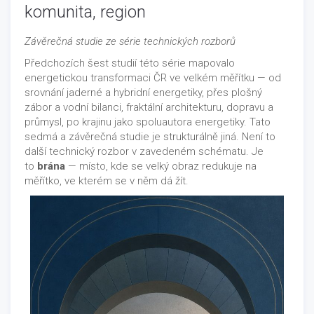
komunita, region
Závěrečná studie ze série technických rozborů
Předchozích šest studií této série mapovalo
energetickou transformaci ČR ve velkém měřítku — od
srovnání jaderné a hybridní energetiky, přes plošný
zábor a vodní bilanci, fraktální architekturu, dopravu a
průmysl, po krajinu jako spoluautora energetiky. Tato
sedmá a závěrečná studie je strukturálně jiná. Není to
další technický rozbor v zavedeném schématu. Je
to
brána
— místo, kde se velký obraz redukuje na
měřítko, ve kterém se v něm dá žít.