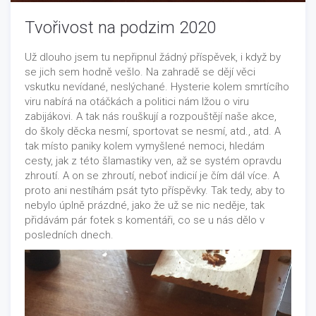
Tvořivost na podzim 2020
Už dlouho jsem tu nepřipnul žádný příspěvek, i když by
se jich sem hodně vešlo. Na zahradě se dějí věci
vskutku nevídané, neslýchané. Hysterie kolem smrtícího
viru nabírá na otáčkách a politici nám lžou o viru
zabijákovi. A tak nás rouškují a rozpouštějí naše akce,
do školy děcka nesmí, sportovat se nesmí, atd., atd. A
tak místo paniky kolem vymyšlené nemoci, hledám
cesty, jak z této šlamastiky ven, až se systém opravdu
zhroutí. A on se zhroutí, neboť indicií je čím dál více. A
proto ani nestíhám psát tyto příspěvky. Tak tedy, aby to
nebylo úplně prázdné, jako že už se nic neděje, tak
přidávám pár fotek s komentáři, co se u nás dělo v
posledních dnech.