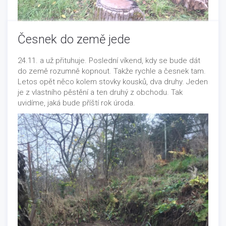
Česnek do země jede
24.11. a už přituhuje. Poslední víkend, kdy se bude dát
do země rozumně kopnout. Takže rychle a česnek tam.
Lokalita pro skleník
Letos opět něco kolem stovky kousků, dva druhy. Jeden
Tento plácek sloužil jako prostor pro tee-pee. Už an
je z vlastního pěstění a ten druhý z obchodu. Tak
nevím kdy, asi tak 2013 odhadem, zde Míša Čagánek s
uvidíme, jaká bude příští rok úroda.
Lenkou postavili svůj dočasný domov a Míša tu udělal
věčný zářez do terénu. Tee-pee už je prodané, Míša s
Lenkou někde jinde a plácek se nabízel pro stanování.
Ale to je jednou do roka a my potřebujeme další prostor
pro pěstování. Takže zde bude skleník. A začalo to
dnes 19.10.2020. Sledujte tento příběh v samostatné
stránce. Vytvořím, slibuji.
Aktuality
/
Informace
/
Jídlo
/
Zahradničení
-
10/19/2020