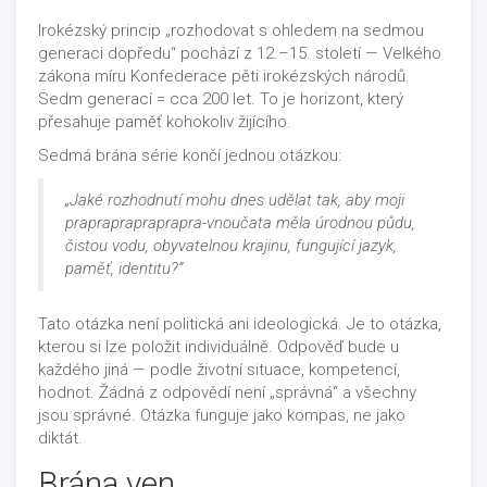
Irokézský princip „rozhodovat s ohledem na sedmou
generaci dopředu“ pochází z 12.–15. století — Velkého
zákona míru Konfederace pěti irokézských národů.
Sedm generací = cca 200 let. To je horizont, který
přesahuje paměť kohokoliv žijícího.
Sedmá brána série končí jednou otázkou:
„Jaké rozhodnutí mohu dnes udělat tak, aby moji
prapraprapraprapra-vnoučata měla úrodnou půdu,
čistou vodu, obyvatelnou krajinu, fungující jazyk,
paměť, identitu?“
Tato otázka není politická ani ideologická. Je to otázka,
kterou si lze položit individuálně. Odpověď bude u
každého jiná — podle životní situace, kompetencí,
hodnot. Žádná z odpovědí není „správná“ a všechny
jsou správné. Otázka funguje jako kompas, ne jako
diktát.
Brána ven