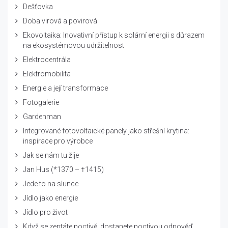
Dešťovka
Doba virová a povirová
Ekovoltaika: Inovativní přístup k solární energii s důrazem
na ekosystémovou udržitelnost
Elektrocentrála
Elektromobilita
Energie a její transformace
Fotogalerie
Gardenman
Integrované fotovoltaické panely jako střešní krytina:
inspirace pro výrobce
Jak se nám tu žije
Jan Hus (*1370 – †1415)
Jede to na slunce
Jídlo jako energie
Jídlo pro život
Když se zeptáte poctivě, dostanete poctivou odpověď