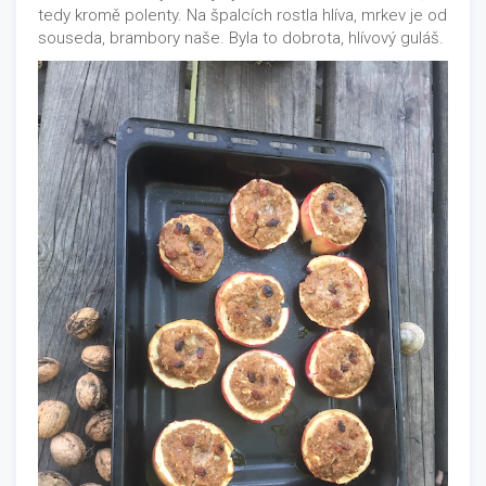
tedy kromě polenty. Na špalcích rostla hlíva, mrkev je od
souseda, brambory naše. Byla to dobrota, hlívový guláš.