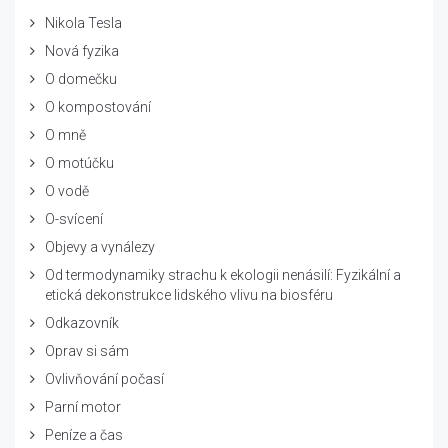
Nikola Tesla
Nová fyzika
O domečku
O kompostování
O mně
O motúčku
O vodě
O-svícení
Objevy a vynálezy
Od termodynamiky strachu k ekologii nenásilí: Fyzikální a
etická dekonstrukce lidského vlivu na biosféru
Odkazovník
Oprav si sám
Ovlivňování počasí
Parní motor
Peníze a čas