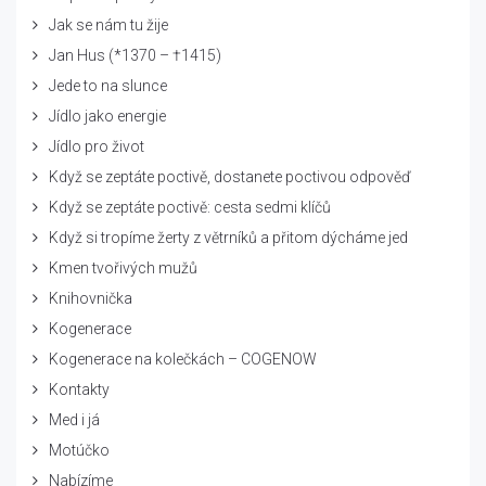
Jak se nám tu žije
Jan Hus (*1370 – †1415)
Jede to na slunce
Jídlo jako energie
Jídlo pro život
Když se zeptáte poctivě, dostanete poctivou odpověď
Když se zeptáte poctivě: cesta sedmi klíčů
Když si tropíme žerty z větrníků a přitom dýcháme jed
Kmen tvořivých mužů
Knihovnička
Kogenerace
Kogenerace na kolečkách – COGENOW
Kontakty
Med i já
Motúčko
Nabízíme