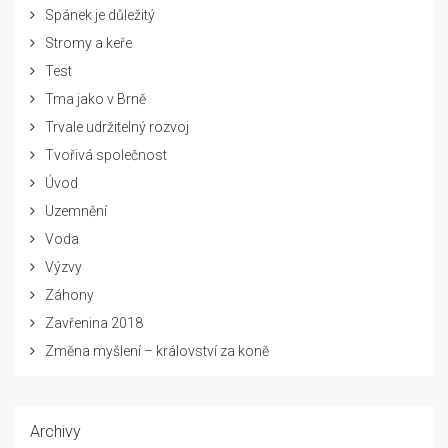
Spánek je důležitý
Stromy a keře
Test
Tma jako v Brně
Trvale udržitelný rozvoj
Tvořivá společnost
Úvod
Uzemnění
Voda
Výzvy
Záhony
Zavřenina 2018
Změna myšlení – království za koně
Archivy