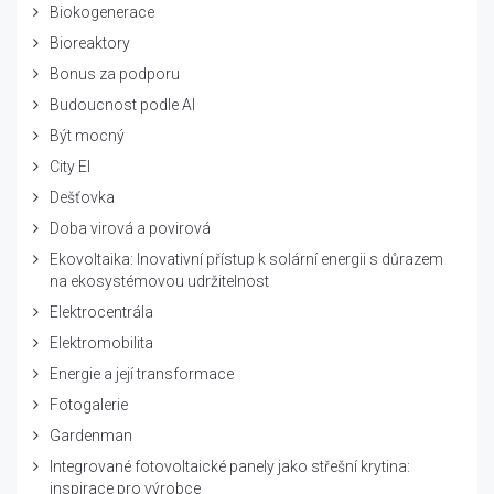
Biokogenerace
Bioreaktory
Bonus za podporu
Budoucnost podle AI
Být mocný
City El
Dešťovka
Doba virová a povirová
Ekovoltaika: Inovativní přístup k solární energii s důrazem
na ekosystémovou udržitelnost
Elektrocentrála
Elektromobilita
Energie a její transformace
Fotogalerie
Gardenman
Integrované fotovoltaické panely jako střešní krytina:
inspirace pro výrobce