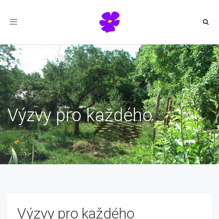
Toggle
navigation
Výzvy pro každého
Výzvy pro každého