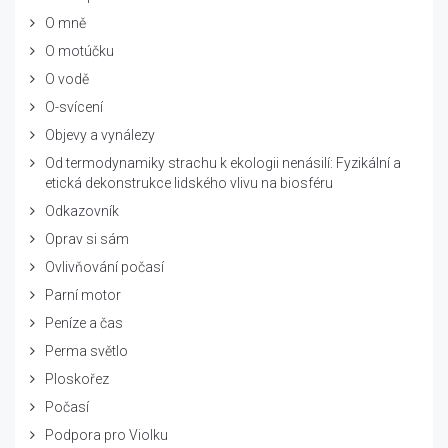
O mně
O motúčku
O vodě
O-svícení
Objevy a vynálezy
Od termodynamiky strachu k ekologii nenásilí: Fyzikální a
etická dekonstrukce lidského vlivu na biosféru
Odkazovník
Oprav si sám
Ovlivňování počasí
Parní motor
Peníze a čas
Perma světlo
Ploskořez
Počasí
Podpora pro Violku