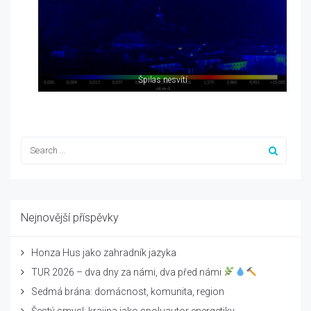
Špilas nesvítí
Nejnovější příspěvky
Honza Hus jako zahradník jazyka
TUR 2026 – dva dny za námi, dva před námi
Sedmá brána: domácnost, komunita, region
Šestý smysl: krajina jako spoluautor energetiky