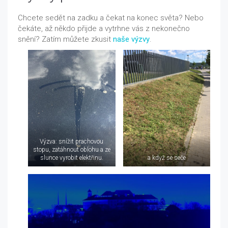
Chcete sedět na zadku a čekat na konec světa? Nebo
čekáte, až někdo přijde a vytrhne vás z nekonečno
snění? Zatím můžete zkusit
naše výzvy
.
Výzva: snížit prachovou
stopu, zatáhnout oblohu a ze
slunce vyrobit elektřinu.
a když se seče