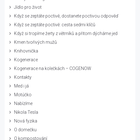
Jídlo pro život
Když se zeptáte poctivě, dostanete poctivou odpověď
Když se zeptáte poctivě: cesta sedmi klíčů
Když si tropíme žerty z větrníků a přitom dýcháme jed
Kmen tvořivých mužů
Knihovnička
Kogenerace
Kogenerace na kolečkách – COGENOW
Kontakty
Med i já
Motúčko
Nabízíme
Nikola Tesla
Nová fyzika
O domečku
O kompostování