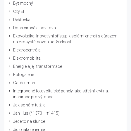
Být mocný
City El
Dešťovka
Doba virová a povirová
Ekovoltaika: Inovativní přístup k solární energii s důrazem
na ekosystémovou udržitelnost
Elektrocentrála
Elektromobilita
Energie a její transformace
Fotogalerie
Gardenman
Integrované fotovoltaické panely jako střešní krytina:
inspirace pro výrobce
Jak se nám tu žije
Jan Hus (*1370 – †1415)
Jede to na slunce
Jídlo jako energie