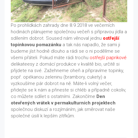
Po prohlídkách zahrady dne 8.9.2018 ve večerních
hodinách plánujeme společnou večeři s přípravou jídla a
sdílením dobrot. Soused nám věnoval jednu
ostřejší
topinkovou pomazánku
a tak nás napadlo, že sami ji
budeme jíst hodně dlouho a rádi se o ni podělíme se
všemi přáteli. Pokud máte rádi trochu
ostřejší paprikové
delikateesy z domácí produkce v kvalitě bio, určitě si
přijdete na své. Zažehneme oheň a připravíme topinky,
popř. opékanou zeleninu (brambory, cukety) a
vyzkoušíme pár dobrot na ně. Máte-li volný večer,
přidejte se k nám a přineste si chléb a případně cokoliv,
co můžete sdílet s ostatními. Zakončíme
Den
otevřených vrátek v permakulturních projektech
společnou diskuzí a rozjímáním, jak směrovat naše
společné úsilí k lepším zítřkům.