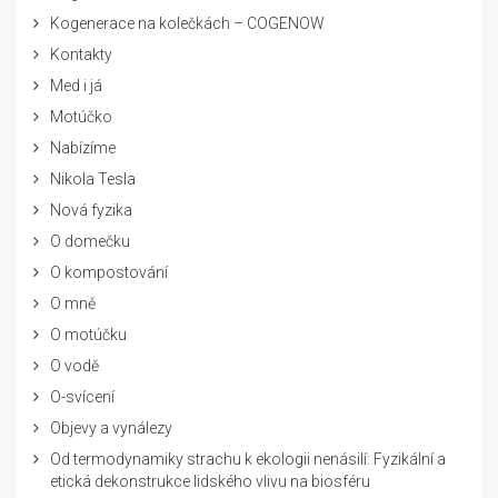
Kogenerace na kolečkách – COGENOW
Kontakty
Med i já
Motúčko
Nabízíme
Nikola Tesla
Nová fyzika
O domečku
O kompostování
O mně
O motúčku
O vodě
O-svícení
Objevy a vynálezy
Od termodynamiky strachu k ekologii nenásilí: Fyzikální a
etická dekonstrukce lidského vlivu na biosféru