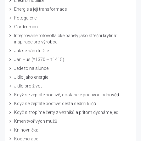
Elektromobilita
Energie a její transformace
Fotogalerie
Gardenman
Integrované fotovoltaické panely jako střešní krytina:
inspirace pro výrobce
Jak se nám tu žije
Jan Hus (*1370 – †1415)
Jede to na slunce
Jídlo jako energie
Jídlo pro život
Když se zeptáte poctivě, dostanete poctivou odpověď
Když se zeptáte poctivě: cesta sedmi klíčů
Když si tropíme žerty z větrníků a přitom dýcháme jed
Kmen tvořivých mužů
Knihovnička
Kogenerace