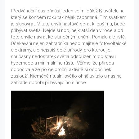
Předvánoční čas přináší jeden velmi důležitý svátek, na
který se koncem roku tak nějak zapomíná. Tím svátkem
je slunovrat. V tuto chvíli nastává obrat k lepšímu, bude
přibývat světla. Nejdelší noc, nejkratší den v roce a od
této chvíle návrat ke slunečným dnům. Pomalu ale jistě.
Očekávání nejen zahradníka nebo majitele fotovoltaické
elektrárny, ale nejspíš celé přírody, pro kterou je
současný nedostatek světla odsouzením do stavu
hybernace a minimálního růstu. Věřme, že příroda
odpočívá a že po celoroční aktivitě si odpočinek
zaslouží. Nicméně rituální světlo ohně uvítalo u nás na
zahradě období přibývajícího slunce.