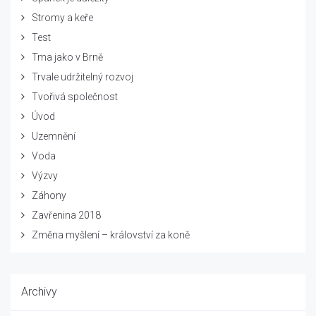
Stromy a keře
Test
Tma jako v Brně
Trvale udržitelný rozvoj
Tvořivá společnost
Úvod
Uzemnění
Voda
Výzvy
Záhony
Zavřenina 2018
Změna myšlení – království za koně
Archivy