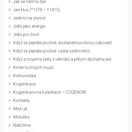
Jak se nám tu žije
Jan Hus (*1370 – †1415)
Jede to na slunce
Jídlo jako energie
Jídlo pro život
Když se zeptáte poctivě, dostanete poctivou odpověď
Když se zeptáte poctivě: cesta sedmi klíčů
Když si tropíme žerty z větrníků a přitom dýcháme jed
Kmen tvořivých mužů
Knihovnička
Kogenerace
Kogenerace na kolečkách – COGENOW
Kontakty
Med i já
Motúčko
Nabízíme