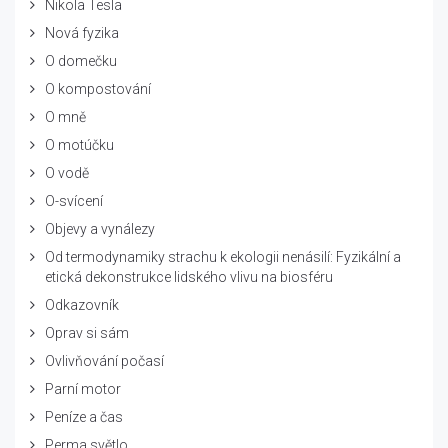
Nikola Tesla
Nová fyzika
O domečku
O kompostování
O mně
O motúčku
O vodě
O-svícení
Objevy a vynálezy
Od termodynamiky strachu k ekologii nenásilí: Fyzikální a
etická dekonstrukce lidského vlivu na biosféru
Odkazovník
Oprav si sám
Ovlivňování počasí
Parní motor
Peníze a čas
Perma světlo