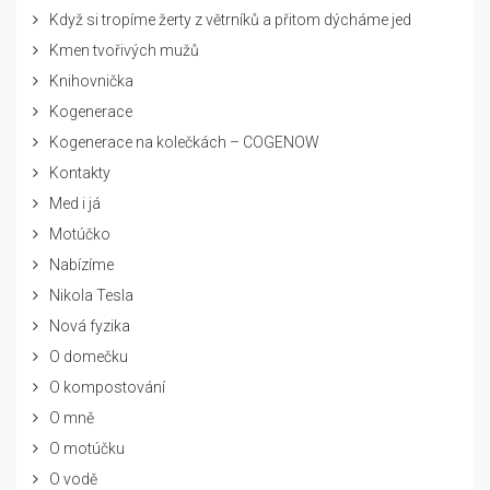
Když si tropíme žerty z větrníků a přitom dýcháme jed
Kmen tvořivých mužů
Knihovnička
Kogenerace
Kogenerace na kolečkách – COGENOW
Kontakty
Med i já
Motúčko
Nabízíme
Nikola Tesla
Nová fyzika
O domečku
O kompostování
O mně
O motúčku
O vodě