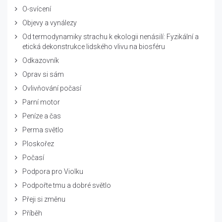
O-svícení
Objevy a vynálezy
Od termodynamiky strachu k ekologii nenásilí: Fyzikální a
etická dekonstrukce lidského vlivu na biosféru
Odkazovník
Oprav si sám
Ovlivňování počasí
Parní motor
Peníze a čas
Perma světlo
Ploskořez
Počasí
Podpora pro Violku
Podpořte tmu a dobré světlo
Přeji si změnu
Příběh