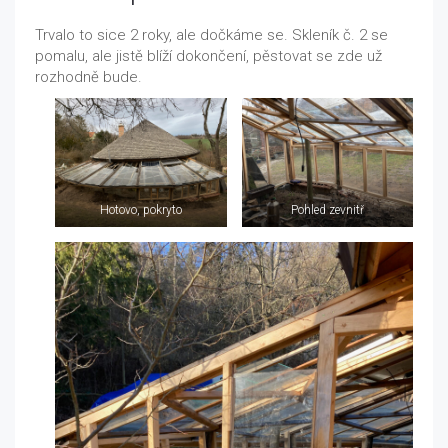
Trvalo to sice 2 roky, ale dočkáme se. Skleník č. 2 se
pomalu, ale jistě blíží dokončení, pěstovat se zde už
rozhodně bude.
Hotovo, pokryto
Pohled zevnitř