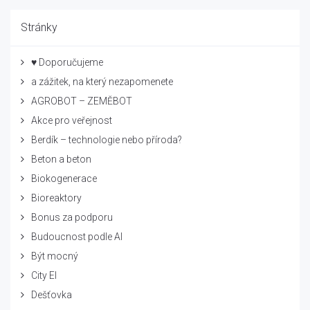
Stránky
♥ Doporučujeme
a zážitek, na který nezapomenete
AGROBOT – ZEMĚBOT
Akce pro veřejnost
Berdík – technologie nebo příroda?
Beton a beton
Biokogenerace
Bioreaktory
Bonus za podporu
Budoucnost podle AI
Být mocný
City El
Dešťovka