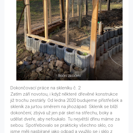
Boční zasklení
Dokončovací práce na skleníku č. 2
Zatím září novotou, i když některé dřevěné konstrukce
již trochu zestárly. Od ledna 2020 budujeme přístřešek a
skleník za jurtou směrem na jihozápad. Skleník se blíží
dokončení, zbývá už jen pár skel na střechu, boky a
udělat dveře, aby nefoukalo. Tu největší dřinu máme za
sebou. Spotřebovalo se prakticky všechno sklo, co
jsme měli nasbírané jako odpad a využilo se i sklo z