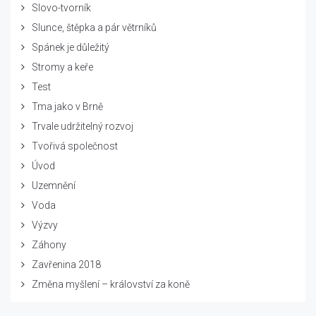
Slovo-tvorník
Slunce, štěpka a pár větrníků
Spánek je důležitý
Stromy a keře
Test
Tma jako v Brně
Trvale udržitelný rozvoj
Tvořivá společnost
Úvod
Uzemnění
Voda
Výzvy
Záhony
Zavřenina 2018
Změna myšlení – království za koně