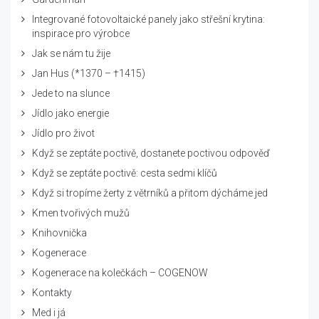
Integrované fotovoltaické panely jako střešní krytina:
inspirace pro výrobce
Jak se nám tu žije
Jan Hus (*1370 – †1415)
Jede to na slunce
Jídlo jako energie
Jídlo pro život
Když se zeptáte poctivě, dostanete poctivou odpověď
Když se zeptáte poctivě: cesta sedmi klíčů
Když si tropíme žerty z větrníků a přitom dýcháme jed
Kmen tvořivých mužů
Knihovnička
Kogenerace
Kogenerace na kolečkách – COGENOW
Kontakty
Med i já