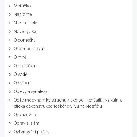
Motúčko
Nabízíme
Nikola Tesla
Nová fyzika
O domečku
O kompostování
O mně
O motúčku
O vodě
O-svícení
Objevy a vynálezy
Od termodynamiky strachu k ekologii nenásilí: Fyzikální a
etická dekonstrukce lidského vlivu na biosféru
Odkazovník
Oprav si sám
Ovlivňování počasí