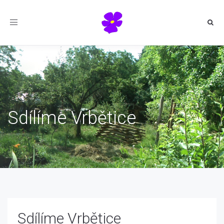
Toggle
navigation
Sdílíme Vrbětice
Sdílíme Vrbětice