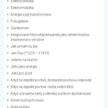
Elektrocentrála
Elektromobilita
Energie a její transformace
Fotogalerie
Gardenman
Integrované fotovoltaické panely jako střešní krytina:
inspirace pro výrobce
Jak se nám tu žije
Jan Hus (*1370 – †1415)
Jede to na slunce
Jídlo jako energie
Jídlo pro život
Když se zeptáte poctivě, dostanete poctivou odpověď
Když se zeptáte poctivě: cesta sedmi klíčů
Když si tropíme žerty z větrníků a přitom dýcháme jed
Kmen tvořivých mužů
Knihovnička