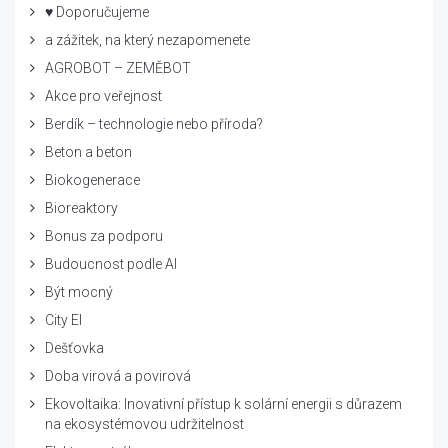
♥ Doporučujeme
a zážitek, na který nezapomenete
AGROBOT – ZEMĚBOT
Akce pro veřejnost
Berdík – technologie nebo příroda?
Beton a beton
Biokogenerace
Bioreaktory
Bonus za podporu
Budoucnost podle AI
Být mocný
City El
Dešťovka
Doba virová a povirová
Ekovoltaika: Inovativní přístup k solární energii s důrazem
na ekosystémovou udržitelnost