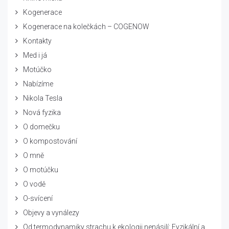
Kogenerace
Kogenerace na kolečkách – COGENOW
Kontakty
Med i já
Motúčko
Nabízíme
Nikola Tesla
Nová fyzika
O domečku
O kompostování
O mně
O motúčku
O vodě
O-svícení
Objevy a vynálezy
Od termodynamiky strachu k ekologii nenásilí: Fyzikální a