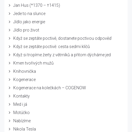
Jan Hus (*1370 – †1415)
Jede to na slunce
Jídlo jako energie
Jídlo pro život
Když se zeptáte poctivě, dostanete poctivou odpověď
Když se zeptáte poctivě: cesta sedmi klíčů
Když si tropíme žerty z větrníků a přitom dýcháme jed
Kmen tvořivých mužů
Knihovnička
Kogenerace
Kogenerace na kolečkách – COGENOW
Kontakty
Med i já
Motúčko
Nabízíme
Nikola Tesla