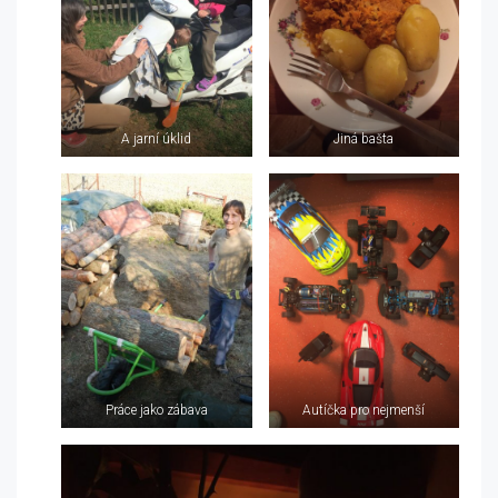
A jarní úklid
Jiná bašta
Práce jako zábava
Autíčka pro nejmenší