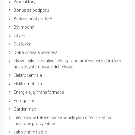
Bioreaktory
Bonus za podporu
Budoucnost podle AI
Být mocný
City El
Dešťovka
Doba virová a povirová
Ekovoltaika: Inovativní přístup k solární energii s důrazem
na ekosystémovou udržitelnost
Elektrocentrála
Elektromobilita
Energie a její transformace
Fotogalerie
Gardenman
Integrované fotovoltaické panely jako střešní krytina:
inspirace pro výrobce
Jak se nám tu žije