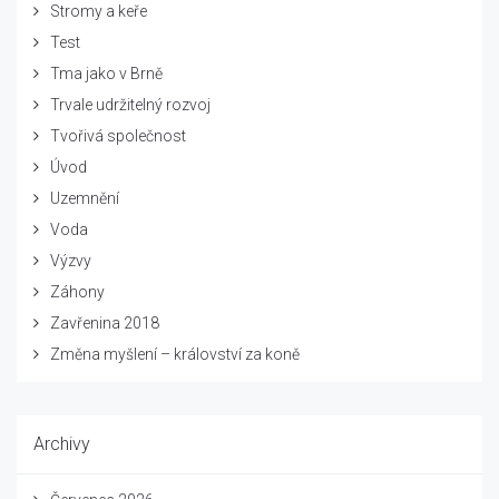
Stromy a keře
Test
Tma jako v Brně
Trvale udržitelný rozvoj
Tvořivá společnost
Úvod
Uzemnění
Voda
Výzvy
Záhony
Zavřenina 2018
Změna myšlení – království za koně
Archivy