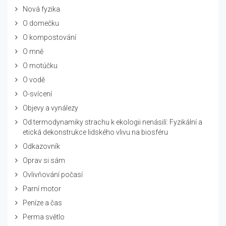
Nová fyzika
O domečku
O kompostování
O mně
O motúčku
O vodě
O-svícení
Objevy a vynálezy
Od termodynamiky strachu k ekologii nenásilí: Fyzikální a
etická dekonstrukce lidského vlivu na biosféru
Odkazovník
Oprav si sám
Ovlivňování počasí
Parní motor
Peníze a čas
Perma světlo