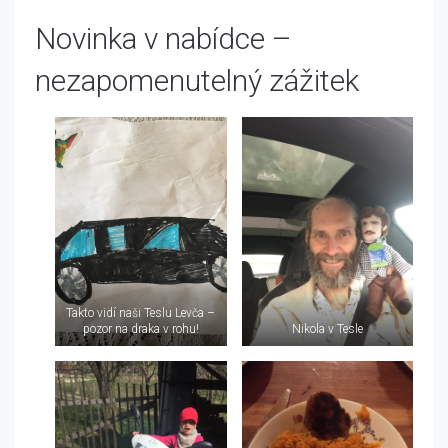
Novinka v nabídce –
nezapomenutelný zážitek
Takto vidí naši Teslu Levča –
pozor na draka v rohu!
Nikola v Tesle