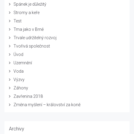
Spánek je důležitý
Stromy a keře
Test
Tma jako v Brně
Trvale udržitelný rozvoj
Tvořivá společnost
Úvod
Uzemnění
Voda
Výzvy
Záhony
Zavřenina 2018
Změna myšlení – království za koně
Archivy