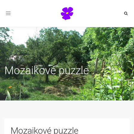
Toggle
navigation
Mozaikové puzzle
Mozaikové puzzle