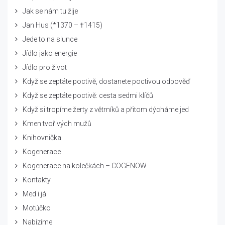
Jak se nám tu žije
Jan Hus (*1370 – †1415)
Jede to na slunce
Jídlo jako energie
Jídlo pro život
Když se zeptáte poctivě, dostanete poctivou odpověď
Když se zeptáte poctivě: cesta sedmi klíčů
Když si tropíme žerty z větrníků a přitom dýcháme jed
Kmen tvořivých mužů
Knihovnička
Kogenerace
Kogenerace na kolečkách – COGENOW
Kontakty
Med i já
Motúčko
Nabízíme