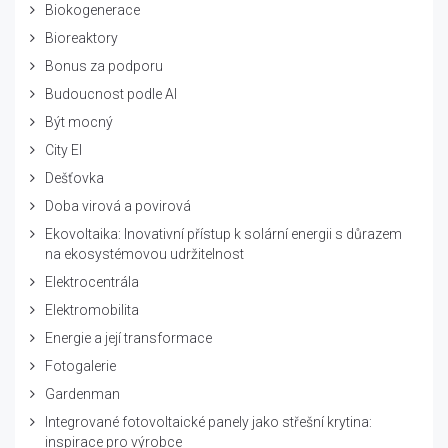
Biokogenerace
Bioreaktory
Bonus za podporu
Budoucnost podle AI
Být mocný
City El
Dešťovka
Doba virová a povirová
Ekovoltaika: Inovativní přístup k solární energii s důrazem
na ekosystémovou udržitelnost
Elektrocentrála
Elektromobilita
Energie a její transformace
Fotogalerie
Gardenman
Integrované fotovoltaické panely jako střešní krytina:
inspirace pro výrobce