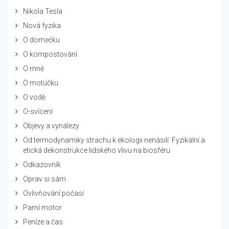
Nikola Tesla
Nová fyzika
O domečku
O kompostování
O mně
O motúčku
O vodě
O-svícení
Objevy a vynálezy
Od termodynamiky strachu k ekologii nenásilí: Fyzikální a
etická dekonstrukce lidského vlivu na biosféru
Odkazovník
Oprav si sám
Ovlivňování počasí
Parní motor
Peníze a čas