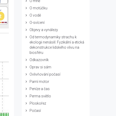
O mně
O motúčku
O vodě
O-svícení
Objevy a vynálezy
Od termodynamiky strachu k
ekologii nenásilí: Fyzikální a etická
dekonstrukce lidského vlivu na
biosféru
Odkazovník
Oprav si sám
Ovlivňování počasí
Parní motor
Peníze a čas
Perma světlo
Ploskořez
Počasí