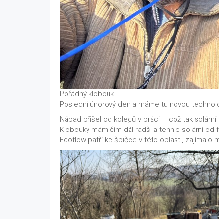
Pořádný klobouk
Poslední únorový den a máme tu novou technolog
Nápad přišel od kolegů v práci – což tak solárn
Klobouky mám čím dál radši a tenhle solární od f
Ecoflow patří ke špičce v této oblasti, zajímalo 