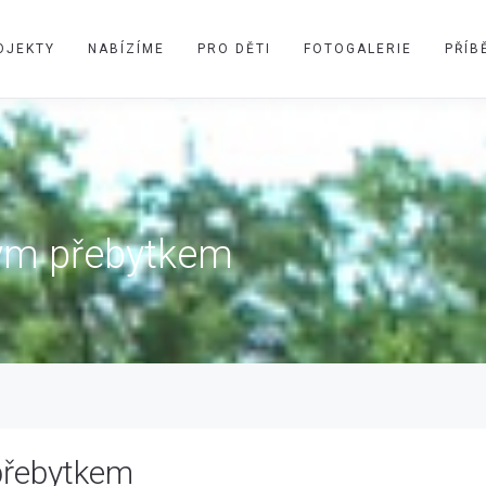
OJEKTY
NABÍZÍME
PRO DĚTI
FOTOGALERIE
PŘÍB
kým přebytkem
přebytkem