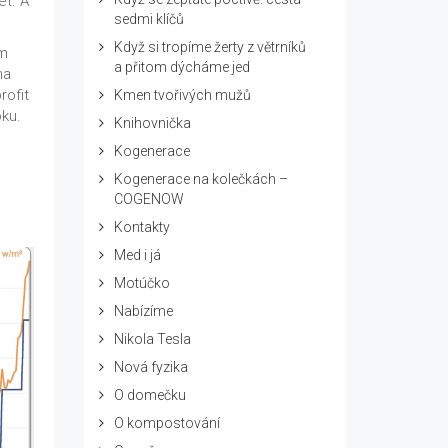
et. A
sedmi klíčů
Když si tropíme žerty z větrníků
ím
a přitom dýcháme jed
na
rofit
Kmen tvořivých mužů
ku.
Knihovnička
Kogenerace
Kogenerace na kolečkách –
COGENOW
Kontakty
Med i já
Motúčko
Nabízíme
Nikola Tesla
Nová fyzika
O domečku
O kompostování