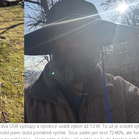
 dva USB výstupy a výrobce uvádí výkon až 12 W. To už je solidní v
mobil jsem dobil poměrně rychle. Sice zatím jen test 72-80%, ale fu