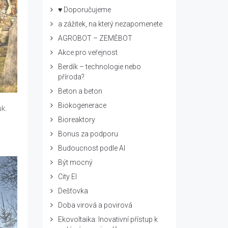
♥ Doporučujeme
a zážitek, na který nezapomenete
AGROBOT – ZEMĚBOT
Akce pro veřejnost
Berdík – technologie nebo
příroda?
Beton a beton
Biokogenerace
uk.
Bioreaktory
Bonus za podporu
Budoucnost podle AI
Být mocný
City El
Dešťovka
Doba virová a povirová
Ekovoltaika: Inovativní přístup k