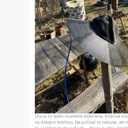
Ona je to spíše nositelná elektrárna. Klobouk má
na dobíjení telefonu. Na počítač to nebude, ale 