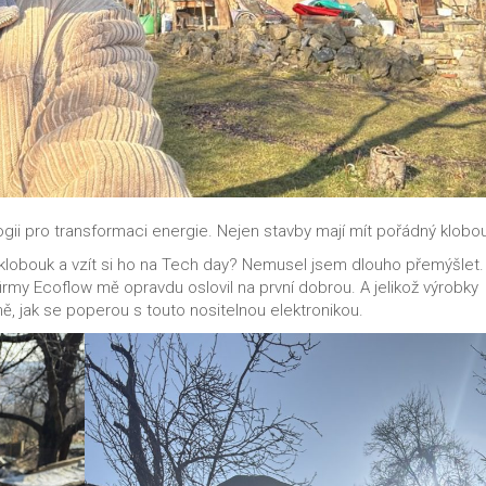
ii pro transformaci energie. Nejen stavby mají mít pořádný klobo
í klobouk a vzít si ho na Tech day? Nemusel jsem dlouho přemýšlet.
irmy Ecoflow mě opravdu oslovil na první dobrou. A jelikož výrobky
mě, jak se poperou s touto nositelnou elektronikou.