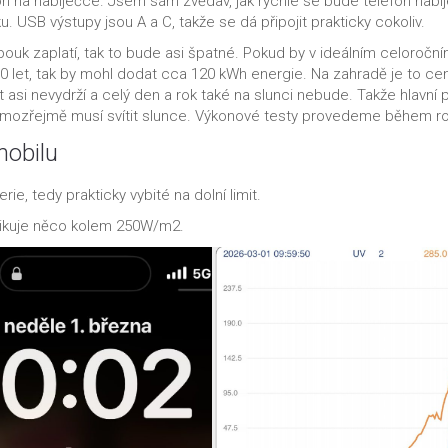
fon na nabíječce. Jsem sám zvědav, jak rychle se bude telefon nabíj
USB výstupy jsou A a C, takže se dá připojit prakticky cokoliv.
bouk zaplatí, tak to bude asi špatné. Pokud by v ideálním celoročn
10 let, tak by mohl dodat cca 120 kWh energie. Na zahradě je to ce
 asi nevydrží a celý den a rok také na slunci nebude. Takže hlavní p
Samozřejmě musí svítit slunce. Výkonové testy provedeme během ro
mobilu
rie, tedy prakticky vybité na dolní limit.
ndikuje něco kolem 250W/m2.