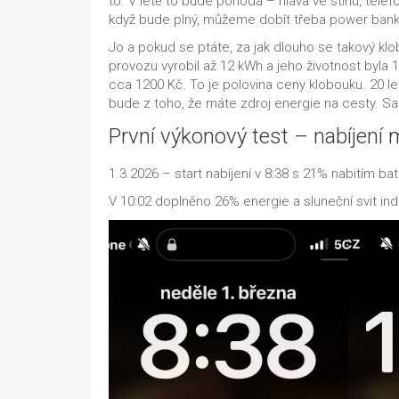
to. V létě to bude pohoda – hlava ve stínu, tele
když bude plný, můžeme dobít třeba power banku. 
Jo a pokud se ptáte, za jak dlouho se takový klo
provozu vyrobil až 12 kWh a jeho životnost byla 
cca 1200 Kč. To je polovina ceny klobouku. 20 let
bude z toho, že máte zdroj energie na cesty. 
První výkonový test – nabíjení 
1.3.2026 – start nabíjení v 8:38 s 21% nabitím bate
V 10:02 doplněno 26% energie a sluneční svit i