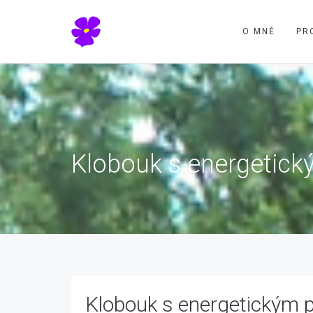
O MNĚ
PR
Klobouk s energetic
Klobouk s energetickým 