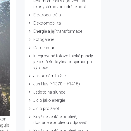
solární energii s důrazem na
ekosystémovou udržitelnost
Elektrocentrála
Elektromobilita
Energie a její transformace
Fotogalerie
Gardenman
Integrované fotovoltaické panely
jako střešní krytina: inspirace pro
výrobce
Jak se nám tu žije
Jan Hus (*1370 – †1415)
Jede to na slunce
Jídlo jako energie
Jídlo pro život
Když se zeptáte poctivě,
ýkon
dostanete poctivou odpověď
nguje
Když se zeptáte poctivě: cesta