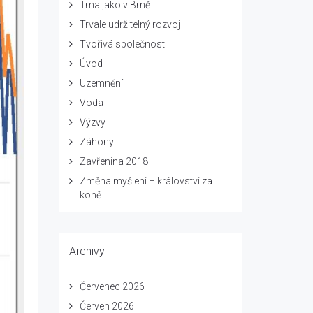
Tma jako v Brně
Trvale udržitelný rozvoj
Tvořivá společnost
Úvod
Uzemnění
Voda
Výzvy
Záhony
Zavřenina 2018
Změna myšlení – království za
koně
Archivy
Červenec 2026
Červen 2026