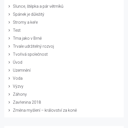
Slunce, štěpka a pár větrníků
Spánek je důležitý
Stromy a keře
Test
Tma jako v Brně
Trvale udržitelný rozvoj
Tvořivá společnost
Úvod
Uzemnění
Voda
Výzvy
Záhony
Zavřenina 2018
Změna myšlení – království za koně