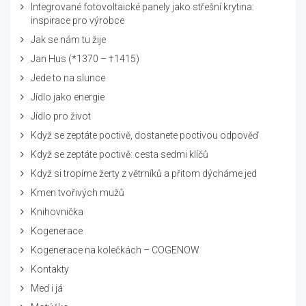
Integrované fotovoltaické panely jako střešní krytina:
inspirace pro výrobce
Jak se nám tu žije
Jan Hus (*1370 – †1415)
Jede to na slunce
Jídlo jako energie
Jídlo pro život
Když se zeptáte poctivě, dostanete poctivou odpověď
Když se zeptáte poctivě: cesta sedmi klíčů
Když si tropíme žerty z větrníků a přitom dýcháme jed
Kmen tvořivých mužů
Knihovnička
Kogenerace
Kogenerace na kolečkách – COGENOW
Kontakty
Med i já