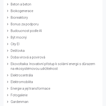
Beton a beton
Biokogenerace
Bioreaktory
Bonus za podporu
Budoucnost podle AI
Být mocný
City El
Dešťovka
Doba virová a povirová
Ekovoltaika: Inovativní přístup k solární energii s důrazem
na ekosystémovou udržitelnost
Elektrocentrála
Elektromobilita
Energie a její transformace
Fotogalerie
Gardenman