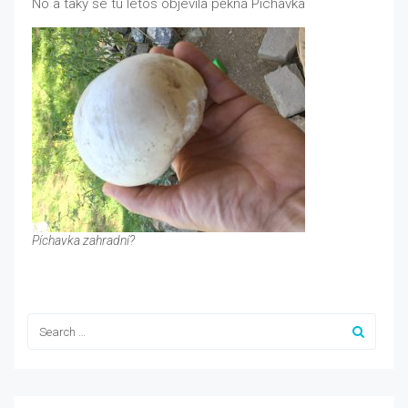
No a taky se tu letos objevila pěkná Píchavka
Píchavka zahradní?