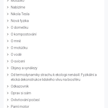
Motúčko
Nabízíme
Nikola Tesla
Nová fyzika
O domečku
O kompostování
O mně
O motúčku
O vodě
O-svícení
Objevy a vynálezy
Od termodynamiky strachu k ekologii nenásilí: Fyzikální a
etická dekonstrukce lidského vlivu na biosféru
Odkazovník
Oprav si sám
Ovlivňování počasí
Parní motor