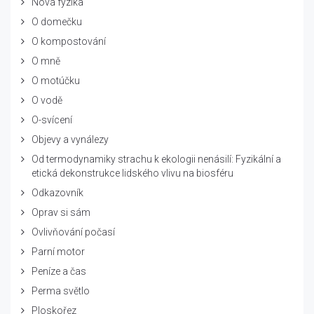
Nová fyzika
O domečku
O kompostování
O mně
O motúčku
O vodě
O-svícení
Objevy a vynálezy
Od termodynamiky strachu k ekologii nenásilí: Fyzikální a
etická dekonstrukce lidského vlivu na biosféru
Odkazovník
Oprav si sám
Ovlivňování počasí
Parní motor
Peníze a čas
Perma světlo
Ploskořez