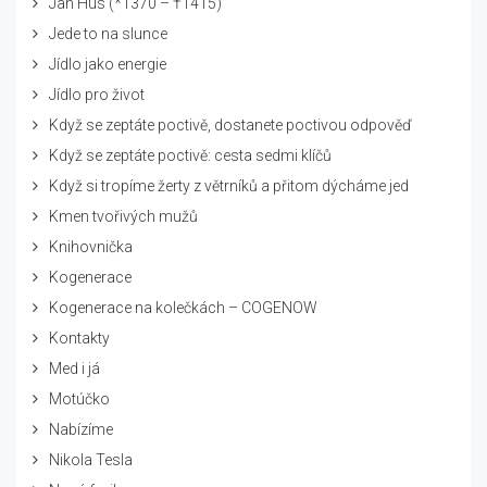
Jan Hus (*1370 – †1415)
Jede to na slunce
Jídlo jako energie
Jídlo pro život
Když se zeptáte poctivě, dostanete poctivou odpověď
Když se zeptáte poctivě: cesta sedmi klíčů
Když si tropíme žerty z větrníků a přitom dýcháme jed
Kmen tvořivých mužů
Knihovnička
Kogenerace
Kogenerace na kolečkách – COGENOW
Kontakty
Med i já
Motúčko
Nabízíme
Nikola Tesla