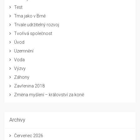
Test
Tma jako v Brně
Trvale udržitelný rozvoj
Tvořivá společnost
Úvod
Uzemnění
Voda
Výzvy
Záhony
Zavřenina 2018
Změna myšlení – království za koně
Archivy
Červenec 2026