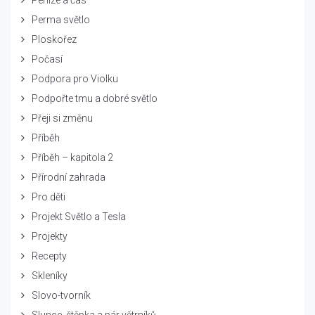
Perma světlo
Ploskořez
Počasí
Podpora pro Violku
Podpořte tmu a dobré světlo
Přeji si změnu
Příběh
Příběh – kapitola 2
Přírodní zahrada
Pro děti
Projekt Světlo a Tesla
Projekty
Recepty
Skleníky
Slovo-tvorník
Slunce, štěpka a pár větrníků