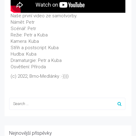
Naše první video ze samotvorby.
Námět: Petr
Scénář: Petr
Režie: Petr a Kuba
Kamera: Kuba
Střih a postscript: Kuba
Hudba: Kuba
Dramaturgie: Petr a Kuba
Osvětlení: Příroda
(c) 2022, Brno-Medlánky :-))))
Nejnovější příspěvky