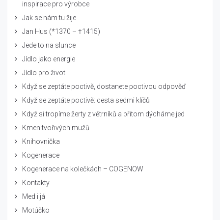
inspirace pro výrobce
Jak se nám tu žije
Jan Hus (*1370 – †1415)
Jede to na slunce
Jídlo jako energie
Jídlo pro život
Když se zeptáte poctivě, dostanete poctivou odpověď
Když se zeptáte poctivě: cesta sedmi klíčů
Když si tropíme žerty z větrníků a přitom dýcháme jed
Kmen tvořivých mužů
Knihovnička
Kogenerace
Kogenerace na kolečkách – COGENOW
Kontakty
Med i já
Motúčko