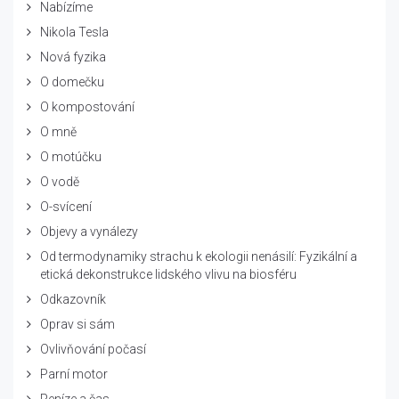
Nabízíme
Nikola Tesla
Nová fyzika
O domečku
O kompostování
O mně
O motúčku
O vodě
O-svícení
Objevy a vynálezy
Od termodynamiky strachu k ekologii nenásilí: Fyzikální a
etická dekonstrukce lidského vlivu na biosféru
Odkazovník
Oprav si sám
Ovlivňování počasí
Parní motor
Peníze a čas