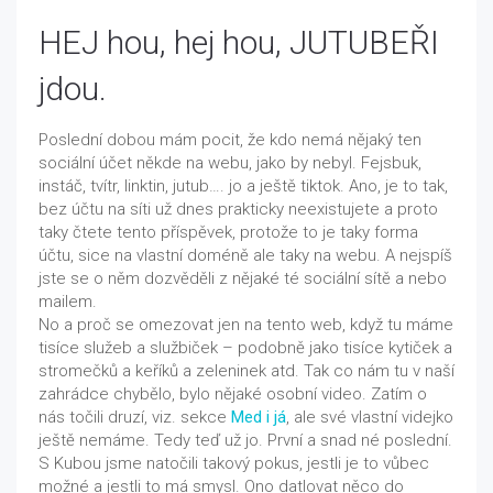
HEJ hou, hej hou, JUTUBEŘI
jdou.
Poslední dobou mám pocit, že kdo nemá nějaký ten
sociální účet někde na webu, jako by nebyl. Fejsbuk,
instáč, tvítr, linktin, jutub…. jo a ještě tiktok. Ano, je to tak,
bez účtu na síti už dnes prakticky neexistujete a proto
taky čtete tento příspěvek, protože to je taky forma
účtu, sice na vlastní doméně ale taky na webu. A nejspíš
jste se o něm dozvěděli z nějaké té sociální sítě a nebo
mailem.
No a proč se omezovat jen na tento web, když tu máme
tisíce služeb a službiček – podobně jako tisíce kytiček a
stromečků a keříků a zeleninek atd. Tak co nám tu v naší
zahrádce chybělo, bylo nějaké osobní video. Zatím o
nás točili druzí, viz. sekce
Med i já
, ale své vlastní videjko
ještě nemáme. Tedy teď už jo. První a snad né poslední.
S Kubou jsme natočili takový pokus, jestli je to vůbec
možné a jestli to má smysl. Ono datlovat něco do