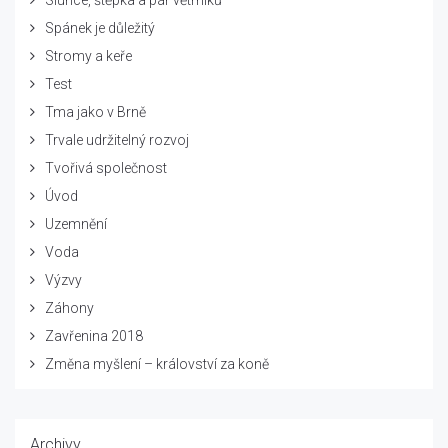
Spánek je důležitý
Stromy a keře
Test
Tma jako v Brně
Trvale udržitelný rozvoj
Tvořivá společnost
Úvod
Uzemnění
Voda
Výzvy
Záhony
Zavřenina 2018
Změna myšlení – království za koně
Archivy