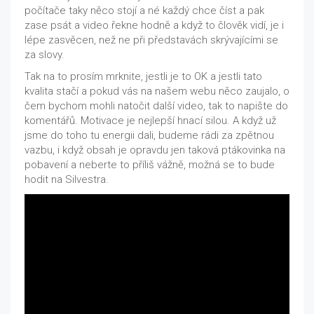
počítače taky něco stojí a né každý chce číst a pak
zase psát a video řekne hodně a když to člověk vidí, je i
lépe zasvěcen, než ne při představách skrývajícími se
za slovy.
Tak na to prosím mrknite, jestli je to OK a jestli tato
kvalita stačí a pokud vás na našem webu něco zaujalo, o
čem bychom mohli natočit další video, tak to napište do
komentářů. Motivace je nejlepší hnací silou. A když už
jsme do toho tu energii dali, budeme rádi za zpětnou
vazbu, i když obsah je opravdu jen taková ptákovinka na
pobavení a neberte to příliš vážně, možná se to bude
hodit na Silvestra.