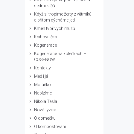
sedmi klíčů
Když si tropíme žerty z větrníků
a přitom dýcháme jed
Kmen tvořivých mužů
Knihovnička
Kogenerace
Kogenerace na kolečkách –
COGENOW
Kontakty
Med i já
Motúčko
Nabízíme
Nikola Tesla
Nová fyzika
O domečku
O kompostování