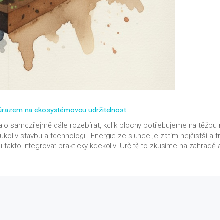
 s důrazem na ekosystémovou udržitelnost
dalo samozřejmě dále rozebírat, kolik plochy potřebujeme na těžbu 
oukoliv stavbu a technologii. Energie ze slunce je zatím nejčistší a t
 ji takto integrovat prakticky kdekoliv. Určitě to zkusíme na zahradě 