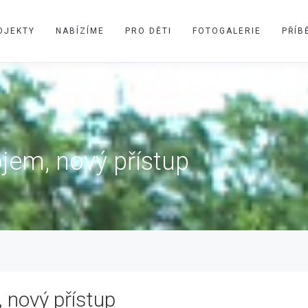
OJEKTY
NABÍZÍME
PRO DĚTI
FOTOGALERIE
PŘÍB
jem, nový přístup
 nový přístup