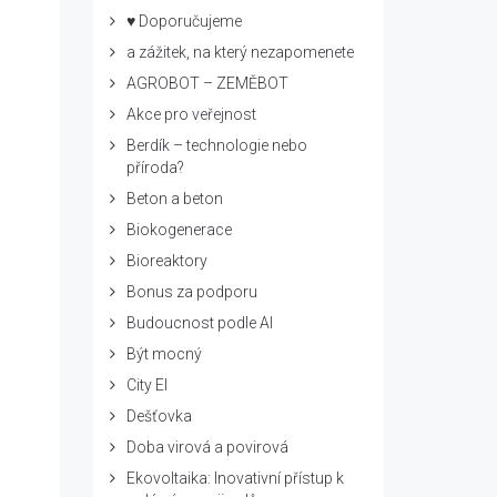
♥ Doporučujeme
a zážitek, na který nezapomenete
AGROBOT – ZEMĚBOT
Akce pro veřejnost
Berdík – technologie nebo
příroda?
Beton a beton
Biokogenerace
Bioreaktory
Bonus za podporu
Budoucnost podle AI
Být mocný
City El
Dešťovka
Doba virová a povirová
Ekovoltaika: Inovativní přístup k