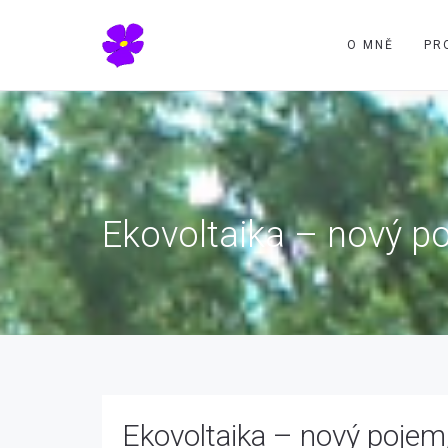
O MNĚ
PR
Ekovoltaika – nový po
Ekovoltaika – nový pojem,