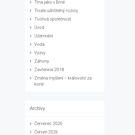
Tma jako v Brně
Trvale udržitelný rozvoj
Tvořivá společnost
Úvod
Uzemnění
Voda
Výzvy
Záhony
Zavřenina 2018
Změna myšlení – království za
koně
Archivy
Červenec 2026
Červen 2026