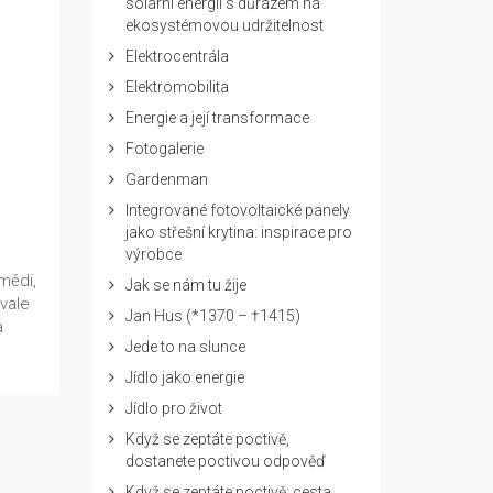
solární energii s důrazem na
ekosystémovou udržitelnost
Elektrocentrála
Elektromobilita
Energie a její transformace
Fotogalerie
Gardenman
Integrované fotovoltaické panely
jako střešní krytina: inspirace pro
výrobce
mědi,
Jak se nám tu žije
rvale
Jan Hus (*1370 – †1415)
a
Jede to na slunce
Jídlo jako energie
Jídlo pro život
Když se zeptáte poctivě,
dostanete poctivou odpověď
Když se zeptáte poctivě: cesta