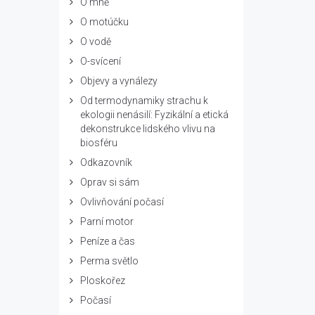
O mně
O motúčku
O vodě
O-svícení
Objevy a vynálezy
Od termodynamiky strachu k
ekologii nenásilí: Fyzikální a etická
dekonstrukce lidského vlivu na
biosféru
Odkazovník
Oprav si sám
Ovlivňování počasí
Parní motor
Peníze a čas
Perma světlo
Ploskořez
Počasí