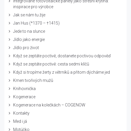
Integrované fotovoltaické panely jako střešní krytina:
inspirace pro výrobce
Jak se nám tu žije
Jan Hus (*1370 – †1415)
Jede to na slunce
Jídlo jako energie
Jídlo pro život
Když se zeptáte poctivě, dostanete poctivou odpověď
Když se zeptáte poctivě: cesta sedmi klíčů
Když si tropíme žerty z větrníků a přitom dýcháme jed
Kmen tvořivých mužů
Knihovnička
Kogenerace
Kogenerace na kolečkách – COGENOW
Kontakty
Med i já
Motúčko