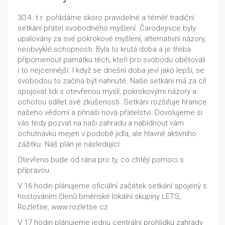
30.4. t.r. pořádáme skoro pravidelné a téměř tradiční
setkání přátel svobodného myšlení. Čarodejnice byly
upalovány za své pokrokové myšlení, alternativní názory,
neobvyklé schopnosti. Byla to krutá doba a je třeba
připomenout památku těch, kteři pro svobodu obětovali
i to nejcennější. I když se dnešní doba jeví jako lepší, se
svobodou to začíná být nahnuté. Naše setkání má za cíl
spojovat lidi s otevřenou myslí, pokrokovými názory a
ochotou sdílet své zkušenosti. Setkáni rozšiřuje hranice
našeho vědomí a přináši nová přatelství. Dovolujeme si
vás tedy pozvat na naši zahradu a nabídnout vám
ochutnávku mejen v podobě jídla, ale hlavně aktivního
zážitku. Náš plán je následující:
Otevřeno bude od rána pro ty, co chtějí pomoci s
přípravou.
V 16 hodin plánujeme oficiální začátek setkání spojený s
hostováním členů brněnské lokální skupiny LETS,
Rozleťse, www.rozletse.cz
V 17 hodin plánujeme jednu centrální prohlídku zahrady