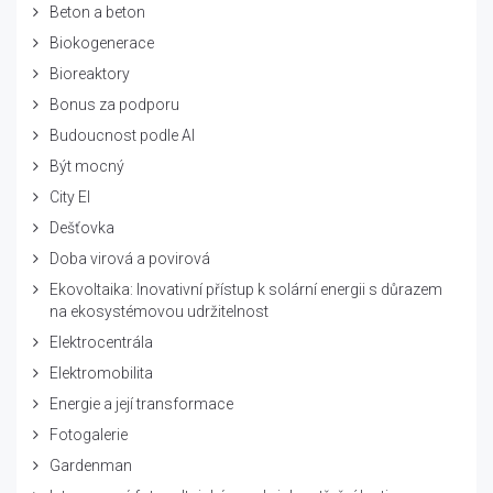
Beton a beton
Biokogenerace
Bioreaktory
Bonus za podporu
Budoucnost podle AI
Být mocný
City El
Dešťovka
Doba virová a povirová
Ekovoltaika: Inovativní přístup k solární energii s důrazem
na ekosystémovou udržitelnost
Elektrocentrála
Elektromobilita
Energie a její transformace
Fotogalerie
Gardenman