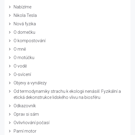
Nabízíme
Nikola Tesla
Nová fyzika
O domečku
O kompostování
O mně
O motúčku
O vodě
O-svícení
Objevy a vynálezy
Od termodynamiky strachu k ekologii nenásilí: Fyzikální a
etická dekonstrukce lidského vlivu na biosféru
Odkazovník
Oprav si sám
Ovlivňování počasí
Parní motor