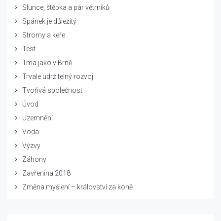
Slunce, štěpka a pár větrníků
Spánek je důležitý
Stromy a keře
Test
Tma jako v Brně
Trvale udržitelný rozvoj
Tvořivá společnost
Úvod
Uzemnění
Voda
Výzvy
Záhony
Zavřenina 2018
Změna myšlení – království za koně