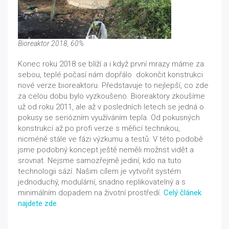
Bioreaktor 2018, 60%
Konec roku 2018 se blíží a i když první mrazy máme za
sebou, teplé počasí nám dopřálo dokončit konstrukci
nové verze bioreaktoru. Představuje to nejlepší, co zde
za celou dobu bylo vyzkoušeno. Bioreaktory zkoušíme
už od roku 2011, ale až v posledních letech se jedná o
pokusy se seriózním využíváním tepla. Od pokusných
konstrukcí až po profi verze s měřicí technikou,
nicméně stále ve fázi výzkumu a testů. V této podobě
jsme podobný koncept ještě neměli možnst vidět a
srovnat. Nejsme samozřejmě jediní, kdo na tuto
technologii sází. Našim cílem je vytvořit systém
jednoduchý, modulární, snadno replikovatelný a s
minimálním dopadem na životní prostředí.
Celý článek
najdete zde
.