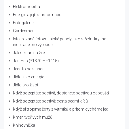
Elektromobilita
Energie a její transformace
Fotogalerie
Gardenman
Integrované fotovoltaické panely jako střešní krytina:
inspirace pro výrobce
Jak se nám tu žije
Jan Hus (*1370 – †1415)
Jede to na slunce
Jídlo jako energie
Jídlo pro život
Když se zeptáte poctivě, dostanete poctivou odpověď
Když se zeptáte poctivě: cesta sedmi klíčů
Když si tropíme žerty z větrníků a přitom dýcháme jed
Kmen tvořivých mužů
Knihovnička