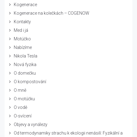
Kogenerace
Kogenerace na kolečkách – COGENOW
Kontakty
Med i já
Motúčko
Nabízíme
Nikola Tesla
Nová fyzika
O domečku
O kompostování
O mně
O motúčku
O vodě
O-svícení
Objevy a vynálezy
Od termodynamiky strachu k ekologii nenásilí: Fyzikální a