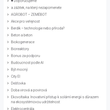
♥ Doporučujeme
a zážitek, na který nezapomenete
AGROBOT – ZEMĚBOT
Akce pro veřejnost
Berdík – technologie nebo příroda?
Beton a beton
Biokogenerace
Bioreaktory
Bonus za podporu
Budoucnost podle AI
Být mocný
City El
Dešťovka
Doba virová a povirová
Ekovoltaika: Inovativní přístup k solární energii s důrazem
na ekosystémovou udržitelnost
Elektrocentrála