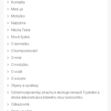
Kontakty
Med i já
Motúčko
Nabízíme
Nikola Tesla
Nová fyzika
O domečku
O kompostování
O mně
O motúčku
O vodě
O-svícení
Objevy a vynálezy
Od termodynamiky strachu k ekologii nenásilí: Fyzikální a
etická dekonstrukce lidského vlivu na biosféru
Odkazovník