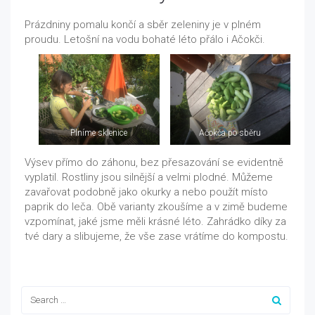
Prázdniny pomalu končí a sběr zeleniny je v plném
proudu. Letošní na vodu bohaté léto přálo i Ačokči.
Plníme sklenice
Ačokča po sběru
Výsev přímo do záhonu, bez přesazování se evidentně
vyplatil. Rostliny jsou silnější a velmi plodné. Můžeme
zavařovat podobně jako okurky a nebo použít místo
paprik do leča. Obě varianty zkoušíme a v zimě budeme
vzpomínat, jaké jsme měli krásné léto. Zahrádko díky za
tvé dary a slibujeme, že vše zase vrátíme do kompostu.