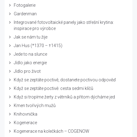
Fotogalerie
Gardenman
Integrované fotovoltaické panely jako střešní krytina:
inspirace pro výrobce
Jak se nám tu žije
Jan Hus (*1370 – †1415)
Jede to na slunce
Jídlo jako energie
Jídlo pro život
Když se zeptáte poctivě, dostanete poctivou odpověď
Když se zeptáte poctivě: cesta sedmi klíčů
Když si tropíme žerty z větrníků a přitom dýcháme jed
Kmen tvořivých mužů
Knihovnička
Kogenerace
Kogenerace na kolečkách – COGENOW