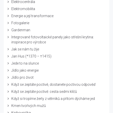
Elektrocentrála
Elektromobilita
Energie a její transformace
Fotogalerie
Gardenman
Integrované fotovoltaické panely jako střešní krytina:
inspirace pro výrobce
Jak se nám tu žije
Jan Hus (*1370 – †1415)
Jede to na slunce
Jídlo jako energie
Jídlo pro život
Když se zeptáte poctivě, dostanete poctivou odpověď
Když se zeptáte poctivě: cesta sedmi klíčů
Když si tropíme žerty z větrníků a přitom dýcháme jed
Kmen tvořivých mužů
Knihovnička