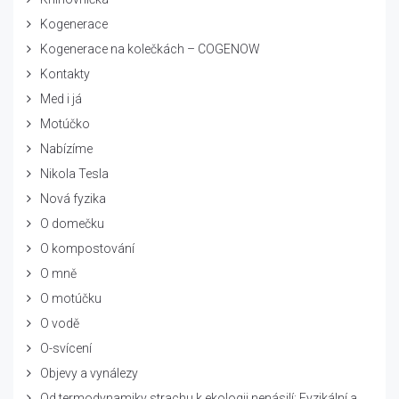
Kogenerace
Kogenerace na kolečkách – COGENOW
Kontakty
Med i já
Motúčko
Nabízíme
Nikola Tesla
Nová fyzika
O domečku
O kompostování
O mně
O motúčku
O vodě
O-svícení
Objevy a vynálezy
Od termodynamiky strachu k ekologii nenásilí: Fyzikální a