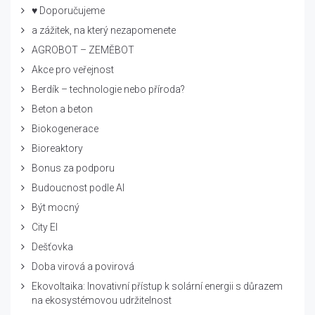
♥ Doporučujeme
a zážitek, na který nezapomenete
AGROBOT – ZEMĚBOT
Akce pro veřejnost
Berdík – technologie nebo příroda?
Beton a beton
Biokogenerace
Bioreaktory
Bonus za podporu
Budoucnost podle AI
Být mocný
City El
Dešťovka
Doba virová a povirová
Ekovoltaika: Inovativní přístup k solární energii s důrazem
na ekosystémovou udržitelnost