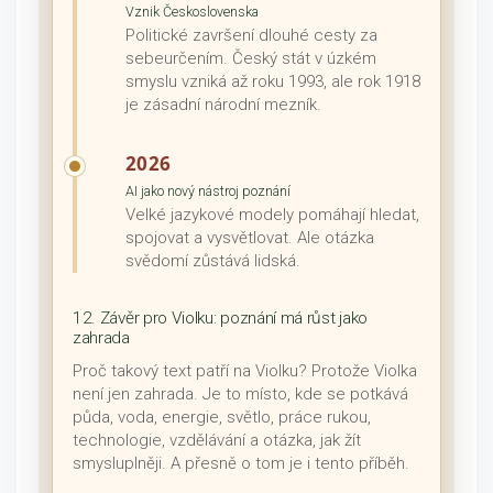
Vznik Československa
Politické završení dlouhé cesty za
sebeurčením. Český stát v úzkém
smyslu vzniká až roku 1993, ale rok 1918
je zásadní národní mezník.
2026
AI jako nový nástroj poznání
Velké jazykové modely pomáhají hledat,
spojovat a vysvětlovat. Ale otázka
svědomí zůstává lidská.
12. Závěr pro Violku: poznání má růst jako
zahrada
Proč takový text patří na Violku? Protože Violka
není jen zahrada. Je to místo, kde se potkává
půda, voda, energie, světlo, práce rukou,
technologie, vzdělávání a otázka, jak žít
smysluplněji. A přesně o tom je i tento příběh.