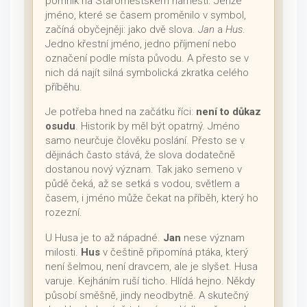
pomník na Staroměstském náměstí. Jenže
jméno, které se časem proměnilo v symbol,
začíná obyčejněji: jako dvě slova.
Jan
a
Hus
.
Jedno křestní jméno, jedno příjmení nebo
označení podle místa původu. A přesto se v
nich dá najít silná symbolická zkratka celého
příběhu.
Je potřeba hned na začátku říci:
není to důkaz
osudu
. Historik by měl být opatrný. Jméno
samo neurčuje člověku poslání. Přesto se v
dějinách často stává, že slova dodatečně
dostanou nový význam. Tak jako semeno v
půdě čeká, až se setká s vodou, světlem a
časem, i jméno může čekat na příběh, který ho
rozezní.
U Husa je to až nápadné.
Jan
nese význam
milosti.
Hus
v češtině připomíná ptáka, který
není šelmou, není dravcem, ale je slyšet. Husa
varuje. Kejháním ruší ticho. Hlídá hejno. Někdy
působí směšně, jindy neodbytně. A skutečný