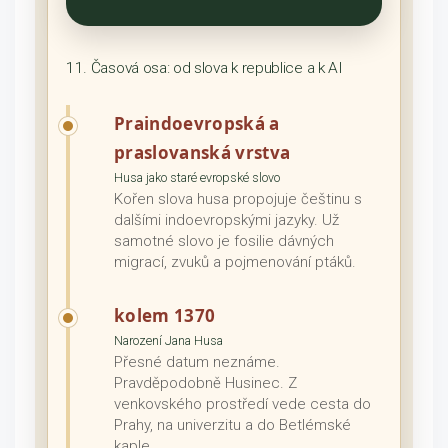
11. Časová osa: od slova k republice a k AI
Praindoevropská a
praslovanská vrstva
Husa jako staré evropské slovo
Kořen slova husa propojuje češtinu s
dalšími indoevropskými jazyky. Už
samotné slovo je fosilie dávných
migrací, zvuků a pojmenování ptáků.
kolem 1370
Narození Jana Husa
Přesné datum neznáme.
Pravděpodobně Husinec. Z
venkovského prostředí vede cesta do
Prahy, na univerzitu a do Betlémské
kaple.