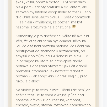
školu, knihu, obraz a metodu. Byl posledním
biskupem Jednoty bratrské a exulantem, ale
zároveň myslitelem evropského formátu. Jeho
dílo
Orbis sensualium pictus
— Svět v obrazech
— se hlásí k myšlence, že poznání má být
názorné, srozumitelné a přístupné.
13
Komenský je pro dnešek neuvěřitelně aktuální.
Věřil, že vzdělání nemá být výsadou několika
lidí. Že dítě není prázdná nádoba. Že učení má
postupovat od známého k neznámému, od
smyslů k pojmům, od zkušenosti ke slovu. To
je pedagogika, která se překvapivě dobře
potkává s dnešními otázkami: jak učit v době
přebytku informací? Jak neztratit radost z
poznání? Jak spojit knihu, obraz, krajinu, práci
rukou a dialog?
Na Violce je to velmi blízké. Učení zde není jen
sešit a test. Je to voda v krajině, půda pod
nohama, dřevo v ruce, rostlina, kompost,
energie, světlo, stavba, rozhovor. Komenského