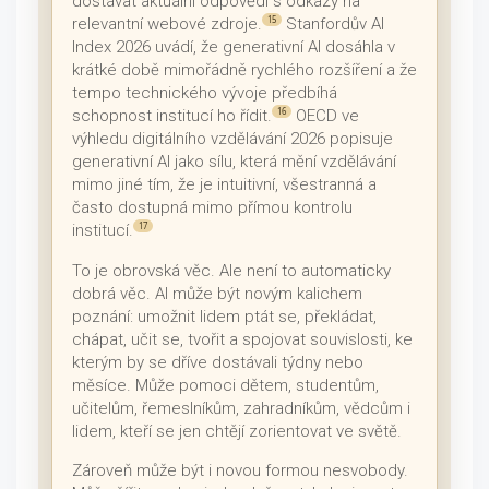
dostávat aktuální odpovědi s odkazy na
relevantní webové zdroje.
Stanfordův AI
15
Index 2026 uvádí, že generativní AI dosáhla v
krátké době mimořádně rychlého rozšíření a že
tempo technického vývoje předbíhá
schopnost institucí ho řídit.
OECD ve
16
výhledu digitálního vzdělávání 2026 popisuje
generativní AI jako sílu, která mění vzdělávání
mimo jiné tím, že je intuitivní, všestranná a
často dostupná mimo přímou kontrolu
institucí.
17
To je obrovská věc. Ale není to automaticky
dobrá věc. AI může být novým kalichem
poznání: umožnit lidem ptát se, překládat,
chápat, učit se, tvořit a spojovat souvislosti, ke
kterým by se dříve dostávali týdny nebo
měsíce. Může pomoci dětem, studentům,
učitelům, řemeslníkům, zahradníkům, vědcům i
lidem, kteří se jen chtějí zorientovat ve světě.
Zároveň může být i novou formou nesvobody.