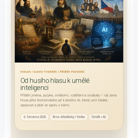
VIOLKA / SLOVO-TVORNÍK / PŘÍBĚH POZNÁNÍ
Od husího hlasu k umělé
inteligenci
Příběh jména, jazyka, svědomí, vzdělání a svobody — od Jana
Husa přes Komenského až k dnešní AI, která umí hledat,
spojovat a ptát se spolu s námi.
6. července 2026
Brno–Medlánky / Violka
člověk + AI