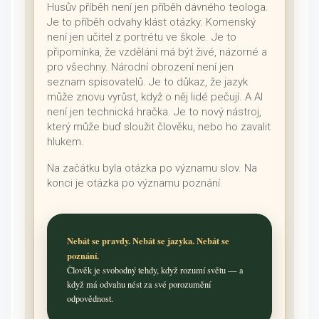
Husův příběh není jen příběh dávného teologa.
Je to příběh odvahy klást otázky. Komenský
není jen učitel z portrétu ve škole. Je to
připomínka, že vzdělání má být živé, názorné a
pro všechny. Národní obrození není jen
seznam spisovatelů. Je to důkaz, že jazyk
může znovu vyrůst, když o něj lidé pečují. A AI
není jen technická hračka. Je to nový nástroj,
který může buď sloužit člověku, nebo ho zavalit
hlukem.
Na začátku byla otázka po významu slov. Na
konci je otázka po významu poznání.
Nebát se pravdy. Nebát se jazyka. Nebát se
poznání.
Člověk je svobodný tehdy, když rozumí světu — a
když má odvahu nést za své porozumění
odpovědnost.