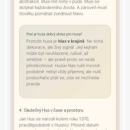
abstrakce. Musí mít nohy v půdě. Musí se
dotýkat každodenního života. A zároveň musí
člověku pomáhat zvednout hlavu.
Proč je husa dobrý obraz pro Husa?
Protože husa je
hlas v krajině
. Ne tichá
dekorace, ale živý signál. Její kejhání
může být neuhlazené, rušivé, až
směšné — ale právě proto se nedá
přeslechnout. Husův hlas rušil mocné
podobně: nebyl vždy příjemný, ale nutil
posluchače ptát se, zda se neztratila
pravda.
4. Skutečný Hus v čase a prostoru
Jan Hus se narodil kolem roku 1370,
pravděpodobně v Husinci. Přesné datum