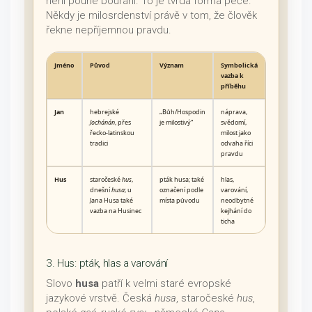
není pouhé bourání. To je tvrdá forma péče.
Někdy je milosrdenství právě v tom, že člověk
řekne nepříjemnou pravdu.
Jméno
Původ
Význam
Symbolická
vazba k
příběhu
Jan
hebrejské
„Bůh/Hospodin
náprava,
Jochánán
, přes
je milostivý“
svědomí,
řecko-latinskou
milost jako
tradici
odvaha říci
pravdu
Hus
staročeské
hus
,
pták husa; také
hlas,
dnešní
husa
; u
označení podle
varování,
Jana Husa také
místa původu
neodbytné
vazba na Husinec
kejhání do
ticha
3. Hus: pták, hlas a varování
Slovo
husa
patří k velmi staré evropské
jazykové vrstvě. Česká
husa
, staročeské
hus
,