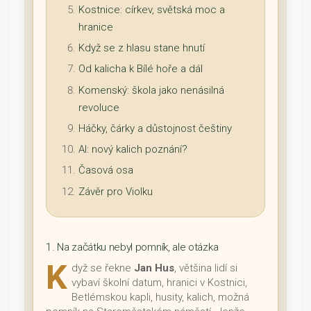
Kostnice: církev, světská moc a
hranice
Když se z hlasu stane hnutí
Od kalicha k Bílé hoře a dál
Komenský: škola jako nenásilná
revoluce
Háčky, čárky a důstojnost češtiny
AI: nový kalich poznání?
Časová osa
Závěr pro Violku
1. Na začátku nebyl pomník, ale otázka
K
dyž se řekne
Jan Hus
, většina lidí si
vybaví školní datum, hranici v Kostnici,
Betlémskou kapli, husity, kalich, možná