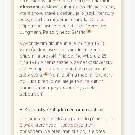
pronásledování.
A pak se objevilo
národní
obrození
: jazyková, kulturní a vzdělávací práce,
která znovu stavěla češtinu jako jazyk literatury,
vědy, divadla a moderního národa. ČT edu
připomíná hlavní osobnosti jako Dobrovský,
Jungmann, Palacký nebo Šafařík.
11
Vyvrcholením dlouhé linie je 28. říjen 1918,
vznik Československa. Národní muzeum
připomíná provolání Národního výboru z 28.
října 1918, v němž zaznělo, že československý
stát vstoupil mezi samostatné a svobodné
státy světa.
Není to přímá mechanická čára
12
od Husa k republice, ale je to silná kulturní
paměťová osa: jazyk, svědomí, vzdělání,
sebeurčení.
8. Komenský: škola jako nenásilná revoluce
Jan Amos Komenský stojí v tomto příběhu jako
člověk, který nese Husův odkaz jiným
způsobem. Ne přes hranici a boj, ale přes