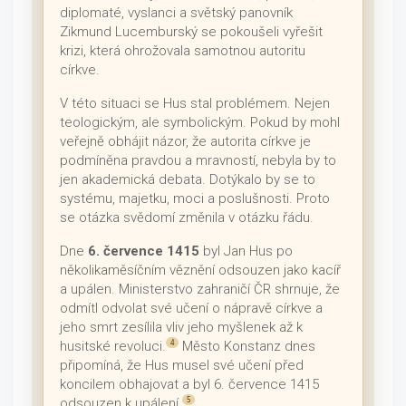
diplomaté, vyslanci a světský panovník
Zikmund Lucemburský se pokoušeli vyřešit
krizi, která ohrožovala samotnou autoritu
církve.
V této situaci se Hus stal problémem. Nejen
teologickým, ale symbolickým. Pokud by mohl
veřejně obhájit názor, že autorita církve je
podmíněna pravdou a mravností, nebyla by to
jen akademická debata. Dotýkalo by se to
systému, majetku, moci a poslušnosti. Proto
se otázka svědomí změnila v otázku řádu.
Dne
6. července 1415
byl Jan Hus po
několikaměsíčním věznění odsouzen jako kacíř
a upálen. Ministerstvo zahraničí ČR shrnuje, že
odmítl odvolat své učení o nápravě církve a
jeho smrt zesílila vliv jeho myšlenek až k
husitské revoluci.
Město Konstanz dnes
4
připomíná, že Hus musel své učení před
koncilem obhajovat a byl 6. července 1415
odsouzen k upálení.
5