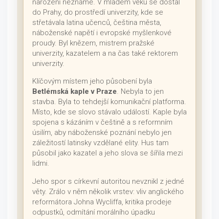
narození neznáme. V mladém věku se dostal
do Prahy, do prostředí univerzity, kde se
střetávala latina učenců, čeština města,
náboženské napětí i evropské myšlenkové
proudy. Byl knězem, mistrem pražské
univerzity, kazatelem a na čas také rektorem
univerzity.
Klíčovým místem jeho působení byla
Betlémská kaple v Praze
. Nebyla to jen
stavba. Byla to tehdejší komunikační platforma.
Místo, kde se slovo stávalo událostí. Kaple byla
spojena s kázáním v češtině a s reformním
úsilím, aby náboženské poznání nebylo jen
záležitostí latinsky vzdělané elity. Hus tam
působil jako kazatel a jeho slova se šířila mezi
lidmi.
Jeho spor s církevní autoritou nevznikl z jedné
věty. Zrálo v něm několik vrstev: vliv anglického
reformátora Johna Wycliffa, kritika prodeje
odpustků, odmítání morálního úpadku