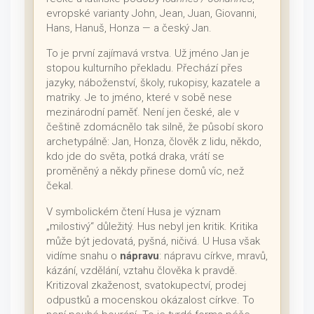
evropské varianty John, Jean, Juan, Giovanni,
Hans, Hanuš, Honza — a český Jan.
To je první zajímavá vrstva. Už jméno Jan je
stopou kulturního překladu. Přechází přes
jazyky, náboženství, školy, rukopisy, kazatele a
matriky. Je to jméno, které v sobě nese
mezinárodní paměť. Není jen české, ale v
češtině zdomácnělo tak silně, že působí skoro
archetypálně: Jan, Honza, člověk z lidu, někdo,
kdo jde do světa, potká draka, vrátí se
proměněný a někdy přinese domů víc, než
čekal.
V symbolickém čtení Husa je význam
„milostivý“ důležitý. Hus nebyl jen kritik. Kritika
může být jedovatá, pyšná, ničivá. U Husa však
vidíme snahu o
nápravu
: nápravu církve, mravů,
kázání, vzdělání, vztahu člověka k pravdě.
Kritizoval zkaženost, svatokupectví, prodej
odpustků a mocenskou okázalost církve. To