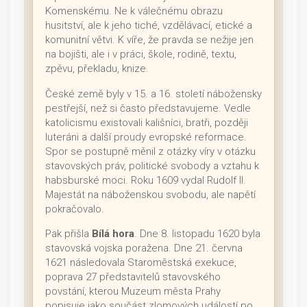
Komenskému. Ne k válečnému obrazu
husitství, ale k jeho tiché, vzdělávací, etické a
komunitní větvi. K víře, že pravda se nežije jen
na bojišti, ale i v práci, škole, rodině, textu,
zpěvu, překladu, knize.
České země byly v 15. a 16. století nábožensky
pestřejší, než si často představujeme. Vedle
katolicismu existovali kališníci, bratři, později
luteráni a další proudy evropské reformace.
Spor se postupně měnil z otázky víry v otázku
stavovských práv, politické svobody a vztahu k
habsburské moci. Roku 1609 vydal Rudolf II.
Majestát na náboženskou svobodu, ale napětí
pokračovalo.
Pak přišla
Bílá hora
. Dne 8. listopadu 1620 byla
stavovská vojska poražena. Dne 21. června
1621 následovala Staroměstská exekuce,
poprava 27 představitelů stavovského
povstání, kterou Muzeum města Prahy
popisuje jako součást zlomových událostí po