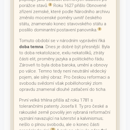
porážce stavů.
Roku 1627 přišlo Obnovené
8
zřízení zemské, které podle Národního archivu
změnilo mocenské poměry uvnitř českého
státu, znamenalo konec stavovského státu a
posílilo dominantní postavení panovníka.
9
Tomuto období se v národním vyprávění říká
doba temna
. Dnes je dobré být přesnější. Byla
to doba rekatolizace, exilu nekatolíků, ztráty
části elit, proměny jazyka a politického řádu.
Zároveň to byla doba baroka, umění a obnovy
po válce. Temno tedy není neutrální vědecký
pojem, ale silný obraz. Pro českou reformaci a
svobodu svědomí však pobělohorský zlom
opravdu znamenal dlouhé zatlačení do ticha.
První velká trhlina přišla až roku 1781 s
tolerančními patenty Josefa II. Ty pro české a
rakouské země povolily jen vybraná reformační
vyznání navazující na luterství a kalvinismus;
nešlo o plnou svobodu, ale o konec části
10