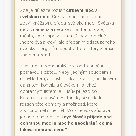
Zde je důležité rozlišit
církevní moc
a
světskou moc
. Církevní soud ho odsoudil,
zbavil kněžství a předal světské moci. Světská
moc znamenala necírkevní autoritu: krále,
město, soud, správu, kata. Církev formálně
„neprolévala krev“, ale předáním odsouzeného
světským orgánům spustila trest, který v praxi
znamenal smrt.
Zikmund Lucemburský je v tomto příběhu
postavou složitou. Nebyl jediným soudcem a
nebyl katem, ale byl římským králem, politickým
garantem koncilu a člověkem, s jehož
ochranným listem je Husův příjezd do
Kostnice spojován. Historicky se diskutuje
rozsah této ochrany a možnosti, které
Zikmund měl či neměl. Morálně však zůstává
jednoduchá otázka:
když člověk přijede pod
ochranou moci a moc ho neochrání, co má
taková ochrana cenu?