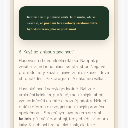
Kostnice není jen místo smrti. Je to místo, kde se
poznání bez svobody svědomí může
ukázalo, že
být odsouzeno jako neposlušnost
.
6. Když se z hlasu stane hnutí
Husova smrt neumlčela otázku. Naopak ji
zesílila. Z jednoho hlasu se stal sbor. Nejprve
protestní listy, kázání, univerzitní diskuse, lidová
shromáždění. Pak program. A nakonec válka.
Husitské hnutí nebylo jednotné. Byli zde
umírnění kališníci, pražané, radikálnější táboři,
východočeští orebité a později sirotci. Někteří
chtěli reformu církve, jiní radikálnější proměnu
společnosti. Společným symbolem se stal
kalich
: přijímání podobojí, tedy chléb i víno pro
laiky. Kalich byl teologický znak, ale také