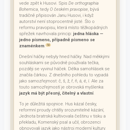
vede zpět k Husovi. Spis
De orthographia
Bohemica
, tedy
O českém pravopise
, bývá
tradičně připisován Janu Husovi, i když
autorství není stoprocentně jisté. Šlo o
reformu pravopisu, která místo těžkopádných
spřežek navrhovala princip:
jedna hláska —
jedno písmeno, případně písmeno se
znaménkem
.
14
Dnešní háčky nebyly hned háčky. Nad měkkými
souhláskami se původně používala tečka,
později se vyvinul háček. Délka samohlásek se
značila čárkou. Z dnešního pohledu to vypadá
jako samozřejmost: č, š, ž, ř, ň, á, é, í. Ale za
touto samozřejmostí je obrovská myšlenka:
jazyk má být přesný, čitelný a vlastní
.
To je důležitá spojnice. Hus kázal česky,
reformní proudy chtěly srozumitelné kázání,
Jednota bratrská kultivovala češtinu v tisku a
překladu, Komenský psal a učil, obrozenci
obnovovali jazyk jako nástroj moderní kultury.