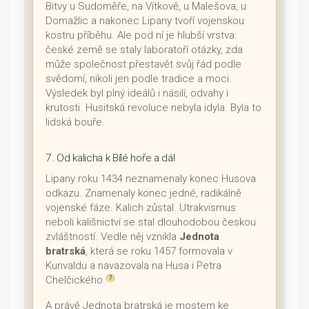
Bitvy u Sudoměře, na Vítkově, u Malešova, u
Domažlic a nakonec Lipany tvoří vojenskou
kostru příběhu. Ale pod ní je hlubší vrstva:
české země se staly laboratoří otázky, zda
může společnost přestavět svůj řád podle
svědomí, nikoli jen podle tradice a moci.
Výsledek byl plný ideálů i násilí, odvahy i
krutosti. Husitská revoluce nebyla idyla. Byla to
lidská bouře.
7. Od kalicha k Bílé hoře a dál
Lipany roku 1434 neznamenaly konec Husova
odkazu. Znamenaly konec jedné, radikálně
vojenské fáze. Kalich zůstal. Utrakvismus
neboli kališnictví se stal dlouhodobou českou
zvláštností. Vedle něj vznikla
Jednota
bratrská
, která se roku 1457 formovala v
Kunvaldu a navazovala na Husa i Petra
Chelčického.
7
A právě Jednota bratrská je mostem ke