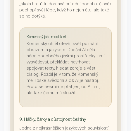
„škola hrou“ tu dostává přírodní podobu: člověk
pochopí svět lépe, když ho nejen čte, ale také
se ho dotýká.
Komenský jako most k AI
Komenský chtěl otevřít svět poznání
obrazem a jazykem. Dnešní AI dělá
něco podobného jinými prostředky: umí
vysvětlovat, překládat, navrhovat,
spojovat texty, hledat zdroje a vést
dialog. Rozdíl je v tom, že Komenský
měl lidské svědomí a cíl; AI je nástroj.
Proto se nesmíme ptát jen, co AI umí,
ale také čemu má sloužit.
9. Háčky, čárky a důstojnost češtiny
Jedna z nejkrásnějších jazykových souvislostí