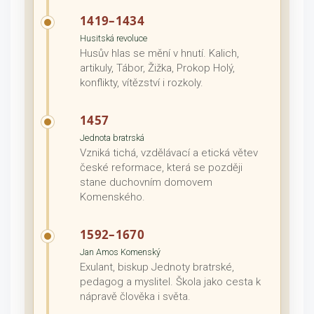
1419–1434
Husitská revoluce
Husův hlas se mění v hnutí. Kalich,
artikuly, Tábor, Žižka, Prokop Holý,
konflikty, vítězství i rozkoly.
1457
Jednota bratrská
Vzniká tichá, vzdělávací a etická větev
české reformace, která se později
stane duchovním domovem
Komenského.
1592–1670
Jan Amos Komenský
Exulant, biskup Jednoty bratrské,
pedagog a myslitel. Škola jako cesta k
nápravě člověka i světa.