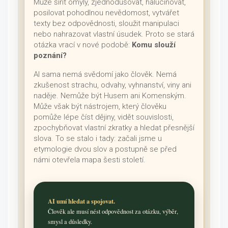
Může šířit omyly, zjednodušovat, halucinovat,
posilovat pohodlnou nevědomost, vytvářet
texty bez odpovědnosti, sloužit manipulaci
nebo nahrazovat vlastní úsudek. Proto se stará
otázka vrací v nové podobě:
Komu slouží
poznání?
AI sama nemá svědomí jako člověk. Nemá
zkušenost strachu, odvahy, vyhnanství, viny ani
naděje. Nemůže být Husem ani Komenským.
Může však být nástrojem, který člověku
pomůže lépe číst dějiny, vidět souvislosti,
zpochybňovat vlastní zkratky a hledat přesnější
slova. To se stalo i tady: začali jsme u
etymologie dvou slov a postupně se před
námi otevřela mapa šesti století.
AI umí hledat a spojovat.
Člověk ale musí nést odpovědnost za otázku, výběr,
smysl a důsledky.