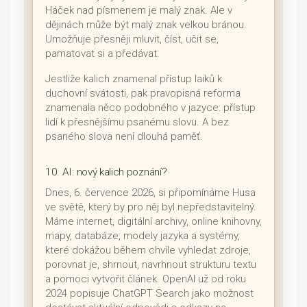
Háček nad písmenem je malý znak. Ale v
dějinách může být malý znak velkou bránou.
Umožňuje přesněji mluvit, číst, učit se,
pamatovat si a předávat.
Jestliže kalich znamenal přístup laiků k
duchovní svátosti, pak pravopisná reforma
znamenala něco podobného v jazyce: přístup
lidí k přesnějšímu psanému slovu. A bez
psaného slova není dlouhá paměť.
10. AI: nový kalich poznání?
Dnes, 6. července 2026, si připomínáme Husa
ve světě, který by pro něj byl nepředstavitelný.
Máme internet, digitální archivy, online knihovny,
mapy, databáze, modely jazyka a systémy,
které dokážou během chvíle vyhledat zdroje,
porovnat je, shrnout, navrhnout strukturu textu
a pomoci vytvořit článek. OpenAI už od roku
2024 popisuje ChatGPT Search jako možnost